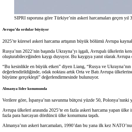
SIPRI raporuna göre Türkiye’nin askeri harcamaları geçen yıl 30
Avrupa’da ordular büyüyor
2025’te küresel askeri harcama artışının büyük bölümü Avrupa kaynakl
Rusya’nın 2022’nin başında Ukrayna’yı işgali, Avrupalı ülkelerin ken
oluşturabileceğinden kaygı duyuyor. Bu kaygıya yanıt olarak Avrupa de
“Bu kesinlikle en büyük etken” diyen Liang, “Rusya ve Ukrayna’nın ha
değerlendirildiğinde, odak noktası artık Orta ve Batı Avrupa ülkeler
büyüme gerçekleşti” değerlendirmesinde bulunuyor.
Almanya lider konumunda
Verilere göre, İspanya’nın savunma bütçesi yüzde 50, Polonya’nınki yü
Avrupa ülkeleri arasında 2025’te en fazla askeri harcama yapan ülk
fazla para harcayan dördüncü ülke konumuna taşıdı.
Almanya’nın askeri harcamaları, 1990’dan bu yana ilk kez NATO’nun y