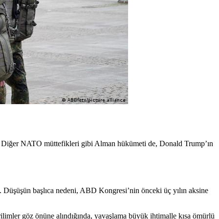
yor. Diğer NATO müttefikleri gibi Alman hükümeti de, Donald Trump’ın
az. Düşüşün başlıca nedeni, ABD Kongresi’nin önceki üç yılın aksine
rilimler göz önüne alındığında, yavaşlama büyük ihtimalle kısa ömürlü