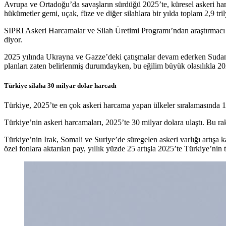
Avrupa ve Ortadoğu’da savaşların sürdüğü 2025’te, küresel askeri harc
hükümetler gemi, uçak, füze ve diğer silahlara bir yılda toplam 2,9 tr
SIPRI Askeri Harcamalar ve Silah Üretimi Programı’ndan araştırmacı Xia
diyor.
2025 yılında Ukrayna ve Gazze’deki çatışmalar devam ederken Sudan’dak
planları zaten belirlenmiş durumdayken, bu eğilim büyük olasılıkla 
Türkiye silaha 30 milyar dolar harcadı
Türkiye, 2025’te en çok askeri harcama yapan ülkeler sıralamasında 18’
Türkiye’nin askeri harcamaları, 2025’te 30 milyar dolara ulaştı. Bu ra
Türkiye’nin Irak, Somali ve Suriye’de süregelen askeri varlığı artışa 
özel fonlara aktarılan pay, yıllık yüzde 25 artışla 2025’te Türkiye’nin