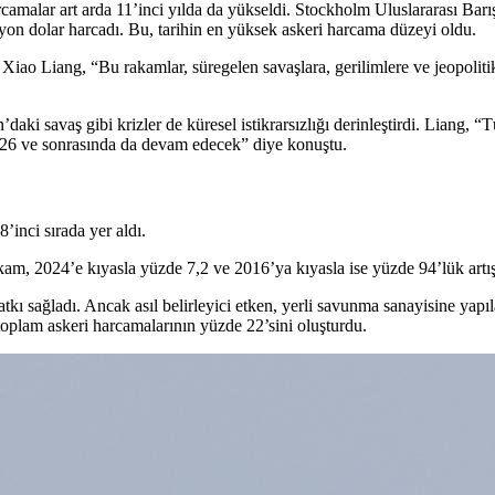
amalar art arda 11’inci yılda da yükseldi. Stockholm Uluslararası Barış 
ilyon dolar harcadı. Bu, tarihin en yüksek askeri harcama düzeyi oldu.
o Liang, “Bu rakamlar, süregelen savaşlara, gerilimlere ve jeopolitik b
i savaş gibi krizler de küresel istikrarsızlığı derinleştirdi. Liang, 
2026 ve sonrasında da devam edecek” diye konuştu.
inci sırada yer aldı.
kam, 2024’e kıyasla yüzde 7,2 ve 2016’ya kıyasla ise yüzde 94’lük artışa
katkı sağladı. Ancak asıl belirleyici etken, yerli savunma sanayisine ya
 toplam askeri harcamalarının yüzde 22’sini oluşturdu.