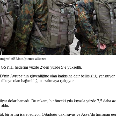
otoğraf: ABBfoto/picture alliance
GSYİH hedefini yüzde 2’den yüzde 5’e yükseltti.
D’nin Avrupa’nın güvenliğine olan katkısına dair belirsizliği yansıtı
lkeye olan bağımlılığını azaltmaya çalışıyor.
lyar dolar harcadı. Bu rakam, bir önceki yıla kıyasla yüzde 7,5 daha 
 oldu.
 bir artışa işaret ediyor. Ortadoğu’daki savaş ve Asya’da tırmanan ge