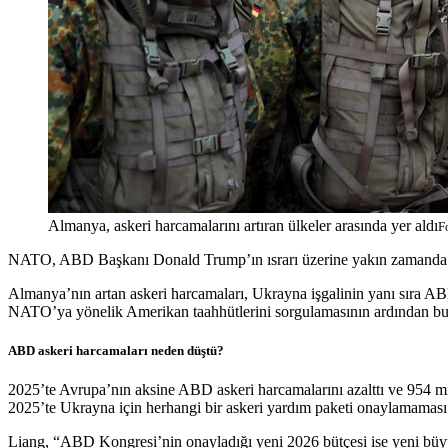
Almanya, askeri harcamalarını artıran ülkeler arasında yer aldı
F
NATO, ABD Başkanı Donald Trump’ın ısrarı üzerine yakın zamanda 
Almanya’nın artan askeri harcamaları, Ukrayna işgalinin yanı sıra AB
NATO’ya yönelik Amerikan taahhütlerini sorgulamasının ardından bu ü
ABD askeri harcamaları neden düştü?
2025’te Avrupa’nın aksine ABD askeri harcamalarını azalttı ve 954 mi
2025’te Ukrayna için herhangi bir askeri yardım paketi onaylamaması
Liang, “ABD Kongresi’nin onayladığı yeni 2026 bütçesi ise yeni büyük