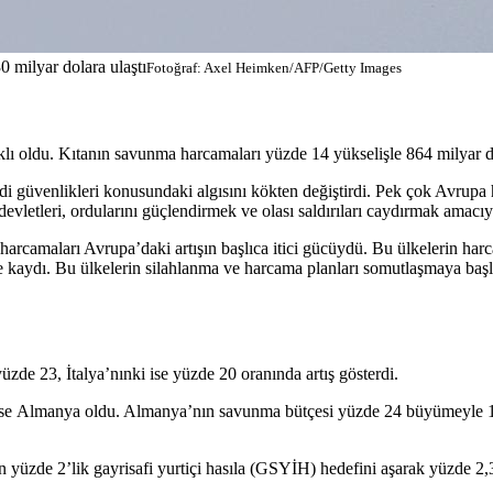
 milyar dolara ulaştı
Fotoğraf: Axel Heimken/AFP/Getty Images
ı oldu. Kıtanın savunma harcamaları yüzde 14 yükselişle 864 milyar do
di güvenlikleri konusundaki algısını kökten değiştirdi. Pek çok Avrupa
vletleri, ordularını güçlendirmek ve olası saldırıları caydırmak amacıy
rcamaları Avrupa’daki artışın başlıca itici gücüydü. Bu ülkelerin har
ine kaydı. Bu ülkelerin silahlanma ve harcama planları somutlaşmaya ba
zde 23, İtalya’nınki ise yüzde 20 oranında artış gösterdi.
e ise Almanya oldu. Almanya’nın savunma bütçesi yüzde 24 büyümeyle 1
üzde 2’lik gayrisafi yurtiçi hasıla (GSYİH) hedefini aşarak yüzde 2,3’