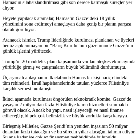
Hamas’ın silahsızlandırılması gibi son derece karmaşık süreçler yer
alıyor.
Heyete yapılacak atamalar, Hamas’ın Gazze’deki 18 yıllık
yönetimini sona erdirmeyi amaçlayan daha geniş bir planın parçası
olarak görülüyor.
Atanacak isimler, Trump liderliğinde kurulması planlanan ve üyeleri
henüz açıklanmayan bir “Barış Kurulu”nun gözetiminde Gazze’nin
günlük işlerini yürütecek.
Trump’ın 20 maddelik planı kapsamında varılan ateşkes ekim ayında
yürürlüğe girmiş ve çatışmaların büyük bölümünü durdurmuştu.
Üç aşamalı anlaşmanın ilk etabında Hamas bir kişi hariç elindeki
tüm rehineleri, İsrail hapishanelerinde tutulan yüzlerce Filistinliye
karşılık serbest bırakmıştı.
İkinci aşamada kurulması öngörülen teknokratik komite, Gazze’de
yaşayan 2 milyondan fazla Filistinliye kamu hizmetleri sunmakla
görevli olacak. Ancak bu yapı, nasıl işleyeceği ve nasıl finanse
edileceği gibi pek çok belirsizlik ve büyük zorlukla karşı karşıya.
Birleşmiş Milletler, Gazze Şeridi’nin yeniden inşasının 50 milyar
dolardan fazla tutacağını ve bu sürecin yıllar alacağını tahmin ediyor.
Şu ana kadar ise çok az finansman taahhüdünde bulunuldu.