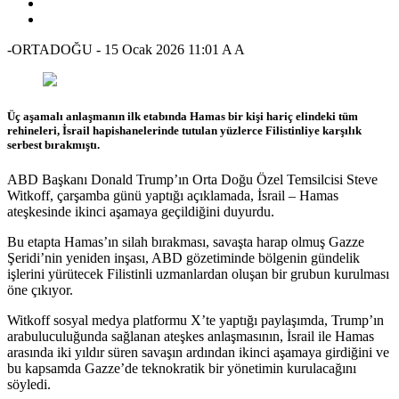
-ORTADOĞU
-
15 Ocak 2026 11:01
A
A
Üç aşamalı anlaşmanın ilk etabında Hamas bir kişi hariç elindeki tüm
rehineleri, İsrail hapishanelerinde tutulan yüzlerce Filistinliye karşılık
serbest bırakmıştı.
ABD Başkanı Donald Trump’ın Orta Doğu Özel Temsilcisi Steve
Witkoff, çarşamba günü yaptığı açıklamada, İsrail – Hamas
ateşkesinde ikinci aşamaya geçildiğini duyurdu.
Bu etapta Hamas’ın silah bırakması, savaşta harap olmuş Gazze
Şeridi’nin yeniden inşası, ABD gözetiminde bölgenin gündelik
işlerini yürütecek Filistinli uzmanlardan oluşan bir grubun kurulması
öne çıkıyor.
Witkoff sosyal medya platformu X’te yaptığı paylaşımda, Trump’ın
arabuluculuğunda sağlanan ateşkes anlaşmasının, İsrail ile Hamas
arasında iki yıldır süren savaşın ardından ikinci aşamaya girdiğini ve
bu kapsamda Gazze’de teknokratik bir yönetimin kurulacağını
söyledi.