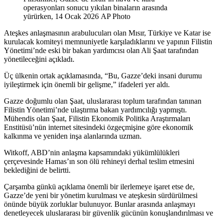
operasyonları sonucu yıkılan binaların arasında
yürürken, 14 Ocak 2026
AP Photo
Ateşkes anlaşmasının arabulucuları olan Mısır, Türkiye ve Katar ise
kurulacak komiteyi memnuniyetle karşıladıklarını ve yapının Filistin
Yönetimi’nde eski bir bakan yardımcısı olan Ali Şaat tarafından
yönetileceğini açıkladı.
Üç ülkenin ortak açıklamasında, “Bu, Gazze’deki insani durumu
iyileştirmek için önemli bir gelişme,” ifadeleri yer aldı.
Gazze doğumlu olan Şaat, uluslararası toplum tarafından tanınan
Filistin Yönetimi’nde ulaştırma bakan yardımcılığı yapmıştı.
Mühendis olan Şaat, Filistin Ekonomik Politika Araştırmaları
Enstitüsü’nün internet sitesindeki özgeçmişine göre ekonomik
kalkınma ve yeniden inşa alanlarında uzman.
Witkoff, ABD’nin anlaşma kapsamındaki yükümlülükleri
çerçevesinde Hamas’ın son ölü rehineyi derhal teslim etmesini
beklediğini de belirtti.
Çarşamba günkü açıklama önemli bir ilerlemeye işaret etse de,
Gazze’de yeni bir yönetim kurulması ve ateşkesin sürdürülmesi
önünde büyük zorluklar bulunuyor. Bunlar arasında anlaşmayı
denetleyecek uluslararası bir güvenlik gücünün konuşlandırılması ve