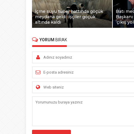
İçme suyu tünel hattında göçük
Batı me
meydana geldi: İşçiler göçük
Başkanı 
altında kaldı
‘çıkış yo
YORUM
BIRAK