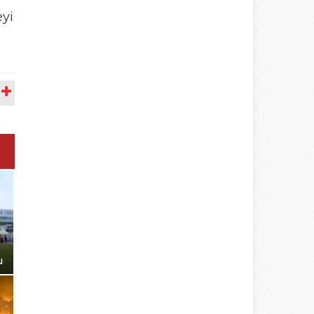
eyi
A
u