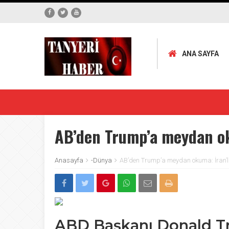
ANA SAYFA
AB’den Trump’a meydan ok
Anasayfa
-Dünya
AB’den Trump’a meydan okuma: İran’
ABD Başkanı Donald Tru