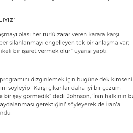
IYIZ’
mayı olası her türlü zarar veren karara karşı
kleer silahlanmayı engelleyen tek bir anlaşma var;
eli bir işaret vermek olur” uyarısı yaptı.
er programını dizginlemek için bugüne dek kimsen
nı söyleyip ”Karşı çıkanlar daha iyi bir çözüm
e bir şey görmedik” dedi. Johnson, ‘İran halkının b
aydalanması gerektiğini’ söyleyerek de İran’a
undu.