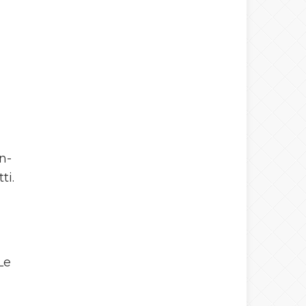
n-
ti.
Le