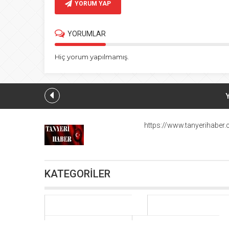
YORUM YAP
YORUMLAR
Hiç yorum yapılmamış.
Hürmüz Boğa
https://www.tanyerihaber
Milli 
KATEGORİLER
İçme suyu tü
Batı medyası: A
Rus