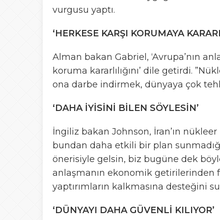
vurgusu yaptı.
‘HERKESE KARŞI KORUMAYA KARARL
Alman bakan Gabriel, ‘Avrupa’nın anlaş
koruma kararlılığını’ dile getirdi. ”Nü
ona darbe indirmek, dünyaya çok tehlik
‘DAHA İYİSİNİ BİLEN SÖYLESİN’
İngiliz bakan Johnson, İran’ın nükle
bundan daha etkili bir plan sunmadığı
önerisiyle gelsin, biz bugüne dek böyl
anlaşmanın ekonomik getirilerinden f
yaptırımların kalkmasına desteğini s
‘DÜNYAYI DAHA GÜVENLİ KILIYOR’