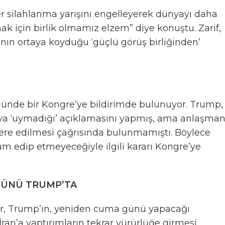
r silahlanma yarışını engelleyerek dünyayı daha
k için birlik olmamız elzem” diye konuştu. Zarif,
nın ortaya koyduğu ‘güçlü görüş birliğinden’
günde bir Kongre’ye bildirimde bulunuyor. Trump,
aya ‘uymadığı’ açıklamasını yapmış, ama anlaşman
ere edilmesi çağrısında bulunmamıştı. Böylece
 edip etmeyeceğiyle ilgili kararı Kongre’ye
 GÜNÜ TRUMP’TA
er, Trump’ın, yeniden cuma günü yapacağı
ran’a yaptırımların tekrar yürürlüğe girmesi