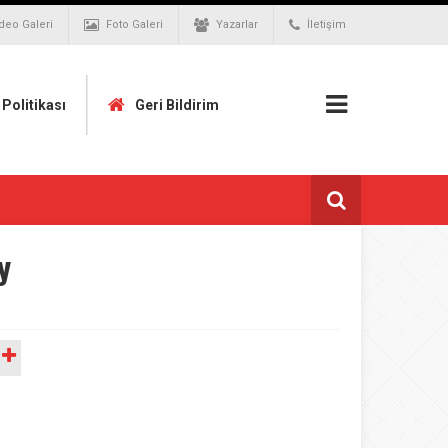
deo Galeri
Foto Galeri
Yazarlar
İletişim
k Politikası
Geri Bildirim
y
A