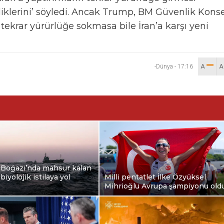
iklerini’ söyledi. Ancak Trump, BM Güvenlik Kons
tekrar yürürlüğe sokmasa bile İran’a karşı yeni
-Dünya
-
17:16
A
Boğazı’nda mahsur kalan
biyolojik istilaya yol
Milli pentatlet İlke Özyüksel
Mihrioğlu Avrupa şampiyonu old