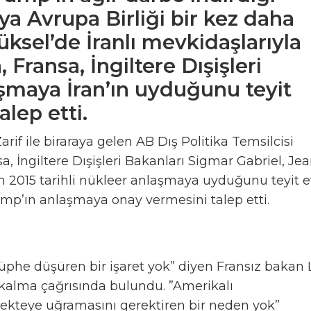
ya Avrupa Birliği bir kez daha
üksel’de İranlı mevkidaşlarıyla
Fransa, İngiltere Dışişleri
aşmaya İran’ın uyduğunu teyit
lep etti.
arif ile biraraya gelen AB Dış Politika Temsilcisi
 İngiltere Dışişleri Bakanları Sigmar Gabriel, Jea
n 2015 tarihli nükleer anlaşmaya uyduğunu teyit et
Trump’ın anlaşmaya onay vermesini talep etti.
üphe düşüren bir işaret yok” diyen Fransız bakan 
 kalma çağrısında bulundu. ”Amerikalı
Sekteye uğramasını gerektiren bir neden yok”