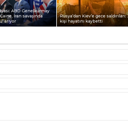
dyası: ABD Genelkurmay
Caine, İran savaşında
Rusya’dan Kiev’e gece saldırıları: 
lu’ arıyor
kişi hayatını kaybetti