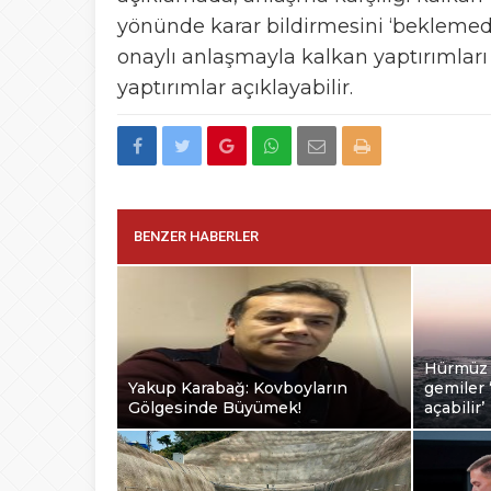
yönünde karar bildirmesini ‘beklemed
onaylı anlaşmayla kalkan yaptırımları 
yaptırımlar açıklayabilir.
BENZER HABERLER
Hürmüz 
Yakup Karabağ: Kovboyların
gemiler ‘
Gölgesinde Büyümek!
açabilir’