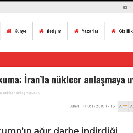
Vi
Künye
İletişim
Yazarlar
Gizlili
uma: İran’la nükleer anlaşmaya u
la nükleer anlaşmaya uy
-Dünya
-
11 Ocak 2018 17:16
A
mp’ın ağır darbe indirdiği