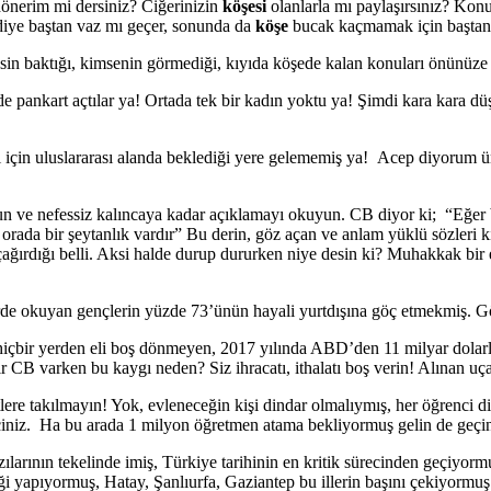
önerim mi dersiniz? Ciğerinizin
köşesi
olanlarla mı paylaşırsınız? Kon
diye baştan vaz mı geçer, sonunda da
köşe
bucak kaçmamak için baştan
sin baktığı, kimsenin görmediği, kıyıda köşede kalan konuları önünüze 
e pankart açtılar ya! Ortada tek bir kadın yoktu ya! Şimdi kara kara d
 için uluslararası alanda beklediği yere gelememiş ya! Acep diyorum üni
 ve nefessiz kalıncaya kadar açıklamayı okuyun. CB diyor ki; “Eğer b
i orada bir şeytanlık vardır” Bu derin, göz açan ve anlam yüklü sözleri
ğırdığı belli. Aksi halde durup dururken niye desin ki? Muhakkak bir
lerde okuyan gençlerin yüzde 73’ünün hayali yurtdışına göç etmekmiş. 
 hiçbir yerden eli boş dönmeyen, 2017 yılında ABD’den 11 milyar dolarl
bir CB varken bu kaygı neden? Siz ihracatı, ithalatı boş verin! Alınan 
re takılmayın! Yok, evleneceğin kişi dindar olmalıymış, her öğrenci di
eçiniz. Ha bu arada 1 milyon öğretmen atama bekliyormuş gelin de geçin
zılarının tekelinde imiş, Türkiye tarihinin en kritik sürecinden geçiyo
ği yapıyormuş, Hatay, Şanlıurfa, Gaziantep bu illerin başını çekiyormu