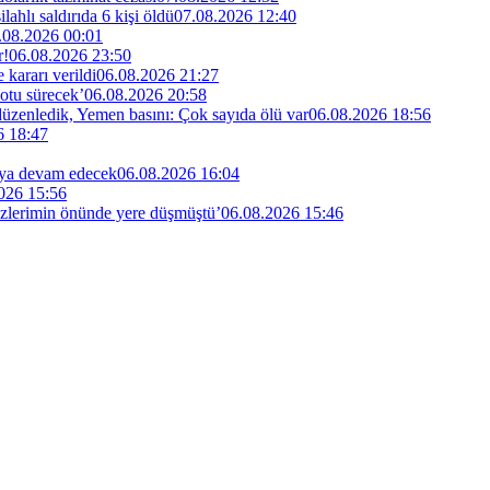
lahlı saldırıda 6 kişi öldü
07.08.2026 12:40
.08.2026 00:01
r!
06.08.2026 23:50
kararı verildi
06.08.2026 21:27
otu sürecek’
06.08.2026 20:58
 düzenledik, Yemen basını: Çok sayıda ölü var
06.08.2026 18:56
6 18:47
maya devam edecek
06.08.2026 16:04
026 15:56
özlerimin önünde yere düşmüştü’
06.08.2026 15:46