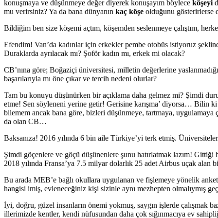
konuşmaya ve düşünmeye değer diyerek konuşayım böylece
köşeyi
d
mu verirsiniz? Ya da bana dünyanın
kaç köşe
olduğunu gösterirlerse 
Bildiğim ben size köşemi açtım, köşemden seslenmeye çalıştım, herke
Efendim! Van’da kadınlar için erkekler pembe otobüs istiyoruz şeklind
Duraklarda ayrılacak mı? Şoför kadın mı, erkek mi olacak?
CB’nına göre; Boğaziçi üniversitesi, milletin değerlerine yaslanmadığı
başarılarıyla mı öne çıkar ve tercih nedeni olurlar?
Tam bu konuyu düşünürken bir açıklama daha gelmez mi? Şimdi durun
etme! Sen söyleneni yerine getir! Gerisine karışma’ diyorsa… Bilin k
bilemem ancak bana göre, bizleri düşünmeye, tartmaya, uygulamaya ça
da olan CB…
Baksanıza! 2016 yılında 6 bin aile Türkiye’yi terk etmiş. Üniversite
Şimdi göçenlere ve göçü düşünenlere şunu hatırlatmak lazım! Gittiği
2018 yılında Fransa’ya 7.5 milyar dolarlık 25 adet Airbus uçak alan 
Bu arada MEB’e bağlı okullara uygulanan ve fişlemeye yönelik anketle
hangisi imiş, evleneceğiniz kişi sizinle aynı mezhepten olmalıymış g
İyi, doğru, güzel insanların önemi yokmuş, saygın işlerde çalışmak ba
illerimizde kentler, kendi nüfusundan daha çok sığınmacıya ev sahipli