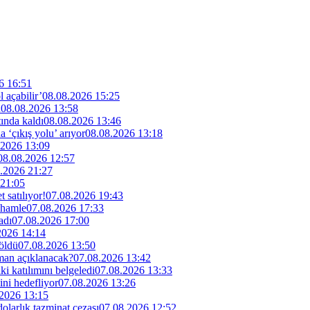
6 16:51
 açabilir’
08.08.2026 15:25
u
08.08.2026 13:58
ında kaldı
08.08.2026 13:46
‘çıkış yolu’ arıyor
08.08.2026 13:18
.2026 13:09
08.08.2026 12:57
.2026 21:27
 21:05
 satılıyor!
07.08.2026 19:43
 hamle
07.08.2026 17:33
adı
07.08.2026 17:00
2026 14:14
 öldü
07.08.2026 13:50
man açıklanacak?
07.08.2026 13:42
i katılımını belgeledi
07.08.2026 13:33
ini hedefliyor
07.08.2026 13:26
2026 13:15
larlık tazminat cezası
07.08.2026 12:52