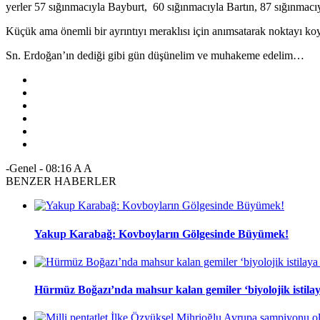
yerler 57 sığınmacıyla Bayburt, 60 sığınmacıyla Bartın, 87 sığınma
Küçük ama önemli bir ayrıntıyı meraklısı için anımsatarak noktayı k
Sn. Erdoğan’ın dediği gibi gün düşünelim ve muhakeme edelim…
-Genel
-
08:16
A
A
BENZER HABERLER
Yakup Karabağ: Kovboyların Gölgesinde Büyümek!
Hürmüz Boğazı’nda mahsur kalan gemiler ‘biyolojik istilaya