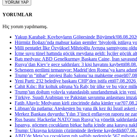
YORUM YAP
YORUMLAR
Hiç yorum yapılmamış.
Yakup Karabağ: Kovboyların Gölgesinde Büyümek!
08.08.202
Hürmüz Boğazı’nda mahsur kalan gemiler ‘biyolojik istilaya yol
Milli pentatlet İlke Özyüksel Mihrioğlu Avrupa şampiyonu old
İçme suyu tünel hattında göçük meydana geldi: İşçiler göçük alt
Batı medyası: ABD Genelkurmay Başkanı Caine, İran savaşında 
Rusya’dan Kiev’e gece saldırıları: 3 kişi hayatını kaybetti
08.08
Schengen gerilimi tırmanıyor: Madrid’den Roma’ya karşı adım
Trump’ın “itibar” projesi Balo Salonu’na mahkeme engeli
07.08
Yeni Parti: 232 belediye başkanı CHP’den istifa etti
07.08.2026
Cahit Kılıç: Bir koltuk uğruna Ya Rab; bir ülke ve bu yüce millet
Trump’tan doğum yoluyla vatandaşlığı sınırlandırmak için yeni
Türkiye, Suudi Arabistan ve Pakistan savunma anlaşması imzal
Fatih Altaylı: Medyanın kirli zincirinde daha kimler var?
07.08.
Lübnan’da patlama: Ateşkesten bu yana ilk kez iki İsrail askeri
Merkez Bankası duyurdu: Yılın 3’üncü enflasyon raporu ne za
Rus basını: Hackerlar NATO’nun Rusya’ya yönelik saldırılardak
İspanya, göçmen çocukların birkaç hafta içinde ana karaya nakl
Trump: Ukrayna krizinin çözümünde ilerleme kaydedildi
07.08.
ABD’de Meta’ya çocukların ruh sağlığı nedeniyle 567 milyon do