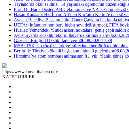
Tayland’da okul saldırısı: 14 yaşındaki öğrencinin düzenlediği si
Prof. Dr. Barış Doster: ABD ekonomisi ve NATO’nun işlevi
07
Hasan Kanaatlı: Hz. İmam Ali’den Kur’an-ı Kerim’e dair sözle
Avcılar Belediye Başkanı Utku Caner Çaykara hakkında tahliye 
UEFA: ‘Infantino’nun özrü hiçbir şeyi değiştirmedi, FIFA boyk
Husiler: Yemendeki ‘Suudi askeri noktalara’ geniş çaplı saldırı
Avusturya’da sıcaklık rekoru, İtalya’da kırmızı alarm
06.08.202
Gazeteci Ertuğrul Özkök ifade verdi
06.08.2026 17:38
MSB: TSK, ‘Terörsüz Türkiye’ sürecinde her türlü tedbiri al
Berlin’de Türkiye kökenli başbakan ihtimali güçleniyor
06.08.2
Hiroşima’ya atom bombası atılmasının 81. yılı: ‘Sanki güneş g
https://www.tanyerihaber.com/
KATEGORİLER