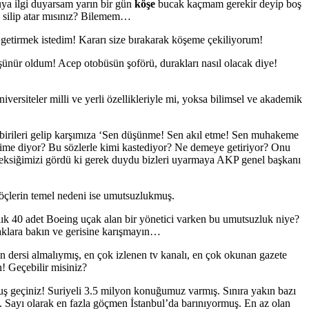
uya ilgi duyarsam yarın bir gün
köşe
bucak kaçmam gerekir deyip boş
 silip atar mısınız? Bilemem…
getirmek istedim! Kararı size bırakarak köşeme çekiliyorum!
üşünür oldum! Acep otobüsün şoförü, durakları nasıl olacak diye!
versiteler milli ve yerli özellikleriyle mi, yoksa bilimsel ve akademik
irileri gelip karşımıza ‘Sen düşünme! Sen akıl etme! Sen muhakeme
 kime diyor? Bu sözlerle kimi kastediyor? Ne demeye getiriyor? Onu
 eksiğimizi gördü ki gerek duydu bizleri uyarmaya AKP genel başkanı
Göçlerin temel nedeni ise umutsuzlukmuş.
ık 40 adet Boeing uçak alan bir yönetici varken bu umutsuzluk niye?
uçaklara bakın ve gerisine karışmayın…
n dersi almalıymış, en çok izlenen tv kanalı, en çok okunan gazete
! Geçebilir misiniz?
rmuş geçiniz! Suriyeli 3.5 milyon konuğumuz varmış. Sınıra yakın bazı
ş. Sayı olarak en fazla göçmen İstanbul’da barınıyormuş. En az olan