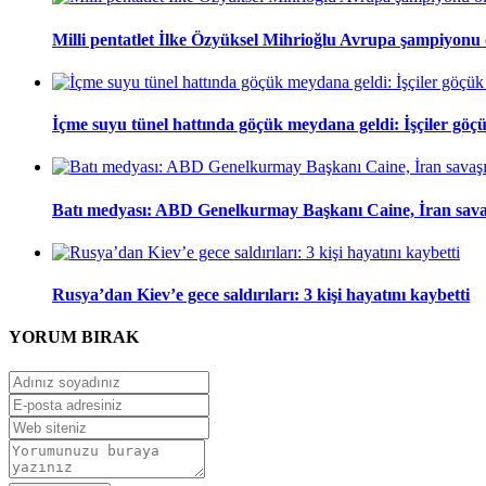
Milli pentatlet İlke Özyüksel Mihrioğlu Avrupa şampiyonu
İçme suyu tünel hattında göçük meydana geldi: İşçiler göçü
Batı medyası: ABD Genelkurmay Başkanı Caine, İran savaşı
Rusya’dan Kiev’e gece saldırıları: 3 kişi hayatını kaybetti
YORUM
BIRAK