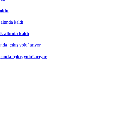
 oldu
k altında kaldı
nda ‘çıkış yolu’ arıyor