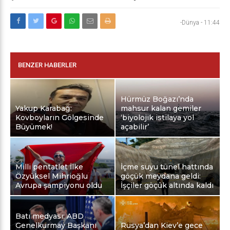
-Dünya
-
11:44
BENZER HABERLER
Hürmüz Boğazı’nda
Yakup Karabağ:
mahsur kalan gemiler
Kovboyların Gölgesinde
‘biyolojik istilaya yol
Büyümek!
açabilir’
Milli pentatlet İlke
İçme suyu tünel hattında
Özyüksel Mihrioğlu
göçük meydana geldi:
Avrupa şampiyonu oldu
İşçiler göçük altında kaldı
Batı medyası: ABD
Genelkurmay Başkanı
Rusya’dan Kiev’e gece