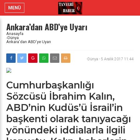
MENÜ
Ankara’dan ABD’ye Uyarı
Anasayfa
-Dünya
Ankara’dan ABD’ye Uyarı
-Dünya
-
5 Aralık 2017 11:44
Cumhurbaşkanlığı
Sözcüsü İbrahim Kalın,
ABD’nin Kudüs’ü İsrail’in
başkenti olarak tanıyacağı
yönündeki iddialarla ilgili