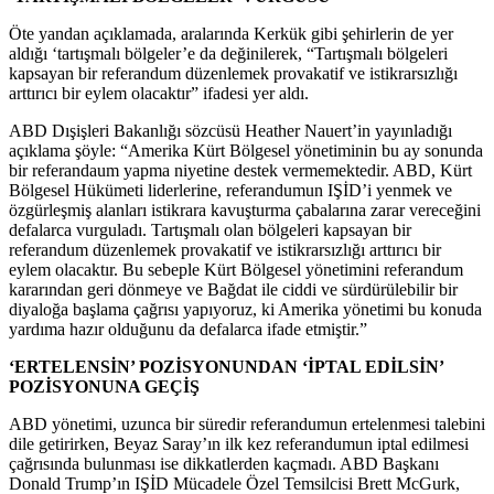
Öte yandan açıklamada, aralarında Kerkük gibi şehirlerin de yer
aldığı ‘tartışmalı bölgeler’e da değinilerek, “Tartışmalı bölgeleri
kapsayan bir referandum düzenlemek provakatif ve istikrarsızlığı
arttırıcı bir eylem olacaktır” ifadesi yer aldı.
ABD Dışişleri Bakanlığı sözcüsü Heather Nauert’in yayınladığı
açıklama şöyle: “Amerika Kürt Bölgesel yönetiminin bu ay sonunda
bir referandaum yapma niyetine destek vermemektedir. ABD, Kürt
Bölgesel Hükümeti liderlerine, referandumun IŞİD’i yenmek ve
özgürleşmiş alanları istikrara kavuşturma çabalarına zarar vereceğini
defalarca vurguladı. Tartışmalı olan bölgeleri kapsayan bir
referandum düzenlemek provakatif ve istikrarsızlığı arttırıcı bir
eylem olacaktır. Bu sebeple Kürt Bölgesel yönetimini referandum
kararından geri dönmeye ve Bağdat ile ciddi ve sürdürülebilir bir
diyaloğa başlama çağrısı yapıyoruz, ki Amerika yönetimi bu konuda
yardıma hazır olduğunu da defalarca ifade etmiştir.”
‘ERTELENSİN’ POZİSYONUNDAN ‘İPTAL EDİLSİN’
POZİSYONUNA GEÇİŞ
ABD yönetimi, uzunca bir süredir referandumun ertelenmesi talebini
dile getirirken, Beyaz Saray’ın ilk kez referandumun iptal edilmesi
çağrısında bulunması ise dikkatlerden kaçmadı. ABD Başkanı
Donald Trump’ın IŞİD Mücadele Özel Temsilcisi Brett McGurk,