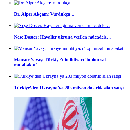
Dr. Alper Akçam: Vurdukça!..
Neşe Doster: Hayaller uğruna verilen mücadele…
Mansur Yavaş: Türkiye’nin ihtiyacı ‘toplumsal
mutabakat’
Türkiye’den Ukrayna’ya 283 milyon dolarlık silah satışı