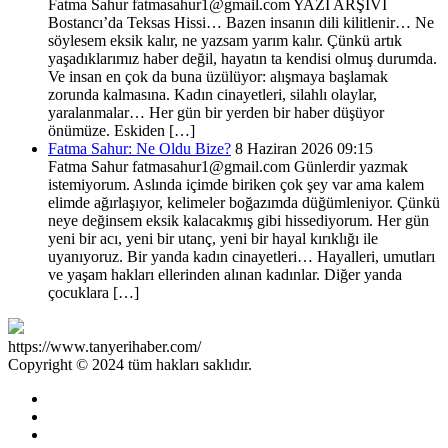
Fatma Sahur fatmasahur1@gmail.com YAZI ARŞİVİ
Bostancı’da Teksas Hissi… Bazen insanın dili kilitlenir… Ne
söylesem eksik kalır, ne yazsam yarım kalır. Çünkü artık
yaşadıklarımız haber değil, hayatın ta kendisi olmuş durumda.
Ve insan en çok da buna üzülüyor: alışmaya başlamak
zorunda kalmasına. Kadın cinayetleri, silahlı olaylar,
yaralanmalar… Her gün bir yerden bir haber düşüyor
önümüze. Eskiden […]
Fatma Sahur: Ne Oldu Bize?
8 Haziran 2026 09:15
Fatma Sahur fatmasahur1@gmail.com Günlerdir yazmak
istemiyorum. Aslında içimde biriken çok şey var ama kalem
elimde ağırlaşıyor, kelimeler boğazımda düğümleniyor. Çünkü
neye değinsem eksik kalacakmış gibi hissediyorum. Her gün
yeni bir acı, yeni bir utanç, yeni bir hayal kırıklığı ile
uyanıyoruz. Bir yanda kadın cinayetleri… Hayalleri, umutları
ve yaşam hakları ellerinden alınan kadınlar. Diğer yanda
çocuklara […]
https://www.tanyerihaber.com/
Copyright © 2024 tüm hakları saklıdır.