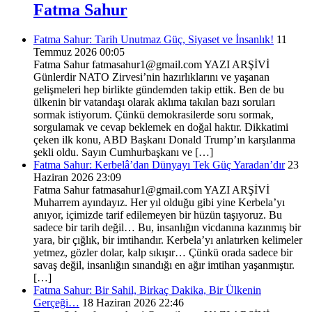
Fatma Sahur
Fatma Sahur: Tarih Unutmaz Güç, Siyaset ve İnsanlık!
11
Temmuz 2026 00:05
Fatma Sahur fatmasahur1@gmail.com YAZI ARŞİVİ
Günlerdir NATO Zirvesi’nin hazırlıklarını ve yaşanan
gelişmeleri hep birlikte gündemden takip ettik. Ben de bu
ülkenin bir vatandaşı olarak aklıma takılan bazı soruları
sormak istiyorum. Çünkü demokrasilerde soru sormak,
sorgulamak ve cevap beklemek en doğal haktır. Dikkatimi
çeken ilk konu, ABD Başkanı Donald Trump’ın karşılanma
şekli oldu. Sayın Cumhurbaşkanı ve […]
Fatma Sahur: Kerbelâ’dan Dünyayı Tek Güç Yaradan’dır
23
Haziran 2026 23:09
Fatma Sahur fatmasahur1@gmail.com YAZI ARŞİVİ
Muharrem ayındayız. Her yıl olduğu gibi yine Kerbela’yı
anıyor, içimizde tarif edilemeyen bir hüzün taşıyoruz. Bu
sadece bir tarih değil… Bu, insanlığın vicdanına kazınmış bir
yara, bir çığlık, bir imtihandır. Kerbela’yı anlatırken kelimeler
yetmez, gözler dolar, kalp sıkışır… Çünkü orada sadece bir
savaş değil, insanlığın sınandığı en ağır imtihan yaşanmıştır.
[…]
Fatma Sahur: Bir Sahil, Birkaç Dakika, Bir Ülkenin
Gerçeği…
18 Haziran 2026 22:46