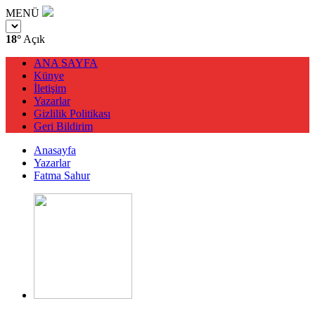
MENÜ
18°
Açık
ANA SAYFA
Künye
İletişim
Yazarlar
Gizlilik Politikası
Geri Bildirim
Anasayfa
Yazarlar
Fatma Sahur