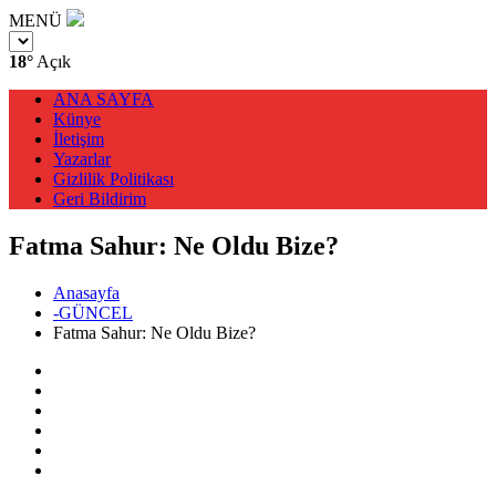
MENÜ
18°
Açık
ANA SAYFA
Künye
İletişim
Yazarlar
Gizlilik Politikası
Geri Bildirim
Fatma Sahur: Ne Oldu Bize?
Anasayfa
-GÜNCEL
Fatma Sahur: Ne Oldu Bize?