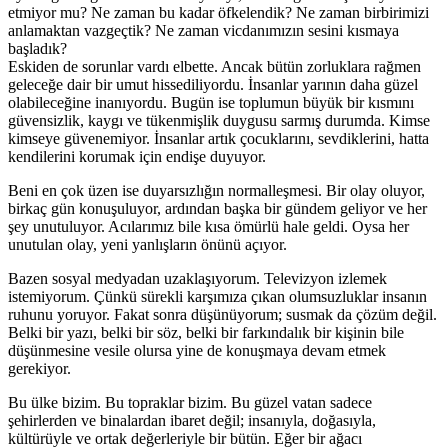
etmiyor mu? Ne zaman bu kadar öfkelendik? Ne zaman birbirimizi
anlamaktan vazgeçtik? Ne zaman vicdanımızın sesini kısmaya
başladık?
Eskiden de sorunlar vardı elbette. Ancak bütün zorluklara rağmen
geleceğe dair bir umut hissediliyordu. İnsanlar yarının daha güzel
olabileceğine inanıyordu. Bugün ise toplumun büyük bir kısmını
güvensizlik, kaygı ve tükenmişlik duygusu sarmış durumda. Kimse
kimseye güvenemiyor. İnsanlar artık çocuklarını, sevdiklerini, hatta
kendilerini korumak için endişe duyuyor.
Beni en çok üzen ise duyarsızlığın normalleşmesi. Bir olay oluyor,
birkaç gün konuşuluyor, ardından başka bir gündem geliyor ve her
şey unutuluyor. Acılarımız bile kısa ömürlü hale geldi. Oysa her
unutulan olay, yeni yanlışların önünü açıyor.
Bazen sosyal medyadan uzaklaşıyorum. Televizyon izlemek
istemiyorum. Çünkü sürekli karşımıza çıkan olumsuzluklar insanın
ruhunu yoruyor. Fakat sonra düşünüyorum; susmak da çözüm değil.
Belki bir yazı, belki bir söz, belki bir farkındalık bir kişinin bile
düşünmesine vesile olursa yine de konuşmaya devam etmek
gerekiyor.
Bu ülke bizim. Bu topraklar bizim. Bu güzel vatan sadece
şehirlerden ve binalardan ibaret değil; insanıyla, doğasıyla,
kültürüyle ve ortak değerleriyle bir bütün. Eğer bir ağacı