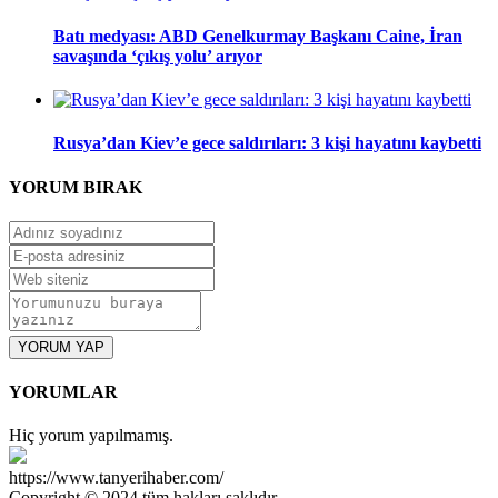
Batı medyası: ABD Genelkurmay Başkanı Caine, İran
savaşında ‘çıkış yolu’ arıyor
Rusya’dan Kiev’e gece saldırıları: 3 kişi hayatını kaybetti
YORUM
BIRAK
YORUM YAP
YORUMLAR
Hiç yorum yapılmamış.
https://www.tanyerihaber.com/
Copyright © 2024 tüm hakları saklıdır.