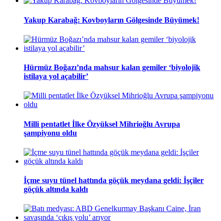
Yakup Karabağ: Kovboyların Gölgesinde Büyümek!
Hürmüz Boğazı’nda mahsur kalan gemiler ‘biyolojik
istilaya yol açabilir’
Milli pentatlet İlke Özyüksel Mihrioğlu Avrupa
şampiyonu oldu
İçme suyu tünel hattında göçük meydana geldi: İşçiler
göçük altında kaldı