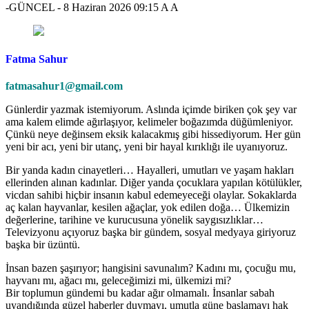
-GÜNCEL
-
8 Haziran 2026 09:15
A
A
Fatma Sahur
fatmasahur1@gmail.com
Günlerdir yazmak istemiyorum. Aslında içimde biriken çok şey var
ama kalem elimde ağırlaşıyor, kelimeler boğazımda düğümleniyor.
Çünkü neye değinsem eksik kalacakmış gibi hissediyorum. Her gün
yeni bir acı, yeni bir utanç, yeni bir hayal kırıklığı ile uyanıyoruz.
Bir yanda kadın cinayetleri… Hayalleri, umutları ve yaşam hakları
ellerinden alınan kadınlar. Diğer yanda çocuklara yapılan kötülükler,
vicdan sahibi hiçbir insanın kabul edemeyeceği olaylar. Sokaklarda
aç kalan hayvanlar, kesilen ağaçlar, yok edilen doğa… Ülkemizin
değerlerine, tarihine ve kurucusuna yönelik saygısızlıklar…
Televizyonu açıyoruz başka bir gündem, sosyal medyaya giriyoruz
başka bir üzüntü.
İnsan bazen şaşırıyor; hangisini savunalım? Kadını mı, çocuğu mu,
hayvanı mı, ağacı mı, geleceğimizi mi, ülkemizi mi?
Bir toplumun gündemi bu kadar ağır olmamalı. İnsanlar sabah
uyandığında güzel haberler duymayı, umutla güne başlamayı hak