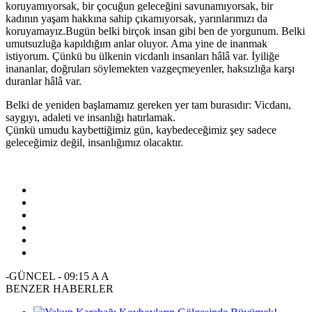
koruyamıyorsak, bir çocuğun geleceğini savunamıyorsak, bir
kadının yaşam hakkına sahip çıkamıyorsak, yarınlarımızı da
koruyamayız.Bugün belki birçok insan gibi ben de yorgunum. Belki
umutsuzluğa kapıldığım anlar oluyor. Ama yine de inanmak
istiyorum. Çünkü bu ülkenin vicdanlı insanları hâlâ var. İyiliğe
inananlar, doğruları söylemekten vazgeçmeyenler, haksızlığa karşı
duranlar hâlâ var.
Belki de yeniden başlamamız gereken yer tam burasıdır: Vicdanı,
saygıyı, adaleti ve insanlığı hatırlamak.
Çünkü umudu kaybettiğimiz gün, kaybedeceğimiz şey sadece
geleceğimiz değil, insanlığımız olacaktır.
-GÜNCEL
-
09:15
A
A
BENZER HABERLER