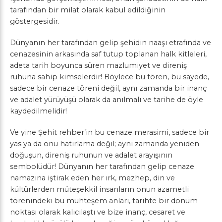
tarafından bir milat olarak kabul edildiğinin
göstergesidir.
Dünyanın her tarafından gelip şehidin naaşı etrafında ve
cenazesinin arkasında saf tutup toplanan halk kitleleri,
adeta tarih boyunca süren mazlumiyet ve direniş
ruhuna sahip kimselerdir! Böylece bu tören, bu sayede,
sadece bir cenaze töreni değil, aynı zamanda bir inanç
ve adalet yürüyüşü olarak da anılmalı ve tarihe de öyle
kaydedilmelidir!
Ve yine Şehit rehber’in bu cenaze merasimi, sadece bir
yas ya da onu hatırlama değil; aynı zamanda yeniden
doğuşun, direniş ruhunun ve adalet arayışının
sembolüdür! Dünyanın her tarafından gelip cenaze
namazına iştirak eden her ırk, mezhep, din ve
kültürlerden müteşekkil insanların onun azametli
törenindeki bu muhteşem anları, tarihte bir dönüm
noktası olarak kalıcılaştı ve bize inanç, cesaret ve