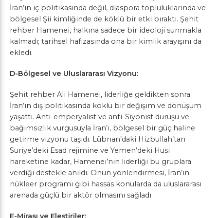
İran’ın iç politikasında değil, diaspora topluluklarında ve
bölgesel Şii kimliğinde de köklü bir etki bıraktı. Şehit
rehber Hamenei, halkına sadece bir ideoloji sunmakla
kalmadı; tarihsel hafızasında ona bir kimlik arayışını da
ekledi.
D-Bölgesel ve Uluslararası Vizyonu:
Şehit rehber Ali Hamenei, liderliğe geldikten sonra
İran’ın dış politikasında köklü bir değişim ve dönüşüm
yaşattı. Anti-emperyalist ve anti-Siyonist duruşu ve
bağımsızlık vurgusuyla İran’ı, bölgesel bir güç haline
getirme vizyonu taşıdı. Lübnan’daki Hizbullah’tan
Suriye’deki Esad rejimine ve Yemen’deki Husi
hareketine kadar, Hamenei’nin liderliği bu gruplara
verdiği destekle anıldı. Onun yönlendirmesi, İran’ın
nükleer programı gibi hassas konularda da uluslararası
arenada güçlü bir aktör olmasını sağladı.
E-Mirası ve Eleştiriler: