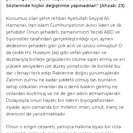
Sözlerinde hiçbir değiştirme yapmadılar!” (Ahzab: 23)
Konumuz olan şehit rehber Ayetullah Seyyid Ali
Hamenei, İran İslam Cumhuriyetinin ikinci lideri ve ilk
şehididir! Onun şehadeti, zamanımızın Yezidi ABD ve
Siyonistler tarafından gerçekleştirildiği için, aynen
dedesinin şehadeti gibi çok acılı ve üzücü olmuştur! O
da ceddi Hz. Hüseyin (as) gibi vefalı yakınları ve
dostlarıyla birlikte göğüslerini ölüme siper etmiş ve en
yüksek seviyeden üst düzey yöneticiler ile birlikte bu
dar-ı fenayı terk edip Rablerine doğru yürümüşlerdir.
Zalimin zulmü ne kadar şiddetli olmuş ise, bunların
sahip oldukları imanları da o denli baskın gelmiş ne
onlardan korkmuş ve ne de geri adım atmamışlarıdır.
Dolayısıyla onun hayatı, bir liderin biyografisinden
ziyade, aynı zamanda bir milletin iman, umut, inanç ve
direncini de yansıtmaktadır.
Onun o engin cesareti, yalnızca halkına siyasi bir rota