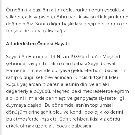
Örneğin ilk başlığın altını doldururken onun çocukluk
yıllarına, aile yapısına, eğitim ve ilk siyasi etkileşimlerine
değineceğiz. Sonra diğer başlıklara geçip her birini özet
bir şekilde izaha çalışacağız.
A-Liderlikten Önceki Hayatı:
Seyyid Ali Hamenei, 19 Nisan 1939’da İran’ın Meşhed
şehrinde, saygın bir alim olan babası Seyyid Cevat
Hamenei’nin evinde dünyaya geldi. Merhum babasının
sahip olduğu sekiz evladından ikincisidir! Şehit lider,
küçük yaşlardan itibaren ailesinin dini ve ahlaki
değerleriyle büyüdü. Meşhed’ deki medreselerde eğitim
aldı, dini ilimlerde derinleşti ve genç yaşta siyasete ilgi
duymaya başladı. Bu dönemde, İran’ın toplumsal
dönüşümlerine şahit oldu ve kendi ideolojik köklerini
bu atmosferde inşa etti. Şehit rehber, ikisi kız dördü
erkek olmak üzere altı çocuk babasıdır!