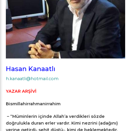
Hasan Kanaatlı
h.kanaatli@hotmail.com
YAZAR ARŞİVİ
Bismillahirrahmanirrahim
– “Müminlerin içinde Allah’a verdikleri sözde
doğrulukla duran erler vardır. Kimi nezrini (adağını)
yerine getirdi- şehit düştü-, kimi de beklemektedir.