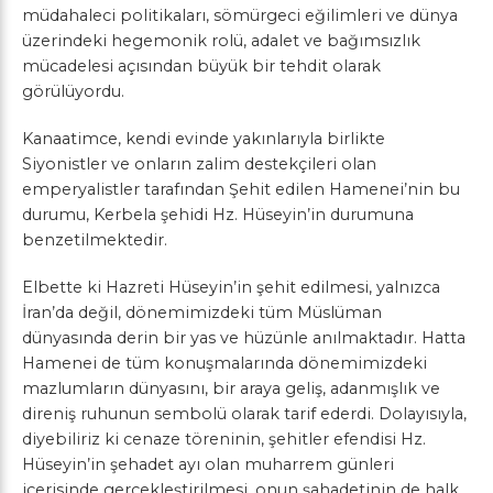
müdahaleci politikaları, sömürgeci eğilimleri ve dünya
üzerindeki hegemonik rolü, adalet ve bağımsızlık
mücadelesi açısından büyük bir tehdit olarak
görülüyordu.
Kanaatimce, kendi evinde yakınlarıyla birlikte
Siyonistler ve onların zalim destekçileri olan
emperyalistler tarafından Şehit edilen Hamenei’nin bu
durumu, Kerbela şehidi Hz. Hüseyin’in durumuna
benzetilmektedir.
Elbette ki Hazreti Hüseyin’in şehit edilmesi, yalnızca
İran’da değil, dönemimizdeki tüm Müslüman
dünyasında derin bir yas ve hüzünle anılmaktadır. Hatta
Hamenei de tüm konuşmalarında dönemimizdeki
mazlumların dünyasını, bir araya geliş, adanmışlık ve
direniş ruhunun sembolü olarak tarif ederdi. Dolayısıyla,
diyebiliriz ki cenaze töreninin, şehitler efendisi Hz.
Hüseyin’in şehadet ayı olan muharrem günleri
içerisinde gerçekleştirilmesi, onun şahadetinin de halk