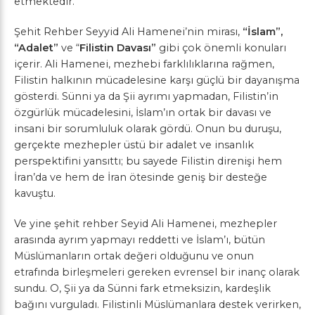
etmektedir.
Şehit Rehber Seyyid Ali Hamenei’nin mirası,
“İslam”,
“Adalet”
ve “
Filistin Davası”
gibi çok önemli konuları
içerir. Ali Hamenei, mezhebi farklılıklarına rağmen,
Filistin halkının mücadelesine karşı güçlü bir dayanışma
gösterdi. Sünni ya da Şii ayrımı yapmadan, Filistin’in
özgürlük mücadelesini, İslam’ın ortak bir davası ve
insani bir sorumluluk olarak gördü. Onun bu duruşu,
gerçekte mezhepler üstü bir adalet ve insanlık
perspektifini yansıttı; bu sayede Filistin direnişi hem
İran’da ve hem de İran ötesinde geniş bir desteğe
kavuştu.
Ve yine şehit rehber Seyid Ali Hamenei, mezhepler
arasında ayrım yapmayı reddetti ve İslam’ı, bütün
Müslümanların ortak değeri olduğunu ve onun
etrafında birleşmeleri gereken evrensel bir inanç olarak
sundu. O, Şii ya da Sünni fark etmeksizin, kardeşlik
bağını vurguladı. Filistinli Müslümanlara destek verirken,