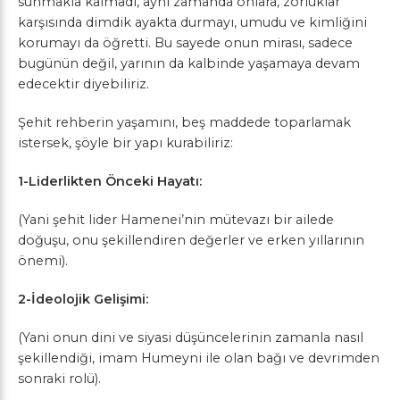
sunmakla kalmadı, aynı zamanda onlara, zorluklar
karşısında dimdik ayakta durmayı, umudu ve kimliğini
korumayı da öğretti. Bu sayede onun mirası, sadece
bugünün değil, yarının da kalbinde yaşamaya devam
edecektir diyebiliriz.
Şehit rehberin yaşamını, beş maddede toparlamak
istersek, şöyle bir yapı kurabiliriz:
1-Liderlikten Önceki Hayatı:
(Yani şehit lider Hamenei’nin mütevazı bir ailede
doğuşu, onu şekillendiren değerler ve erken yıllarının
önemi).
2-İdeolojik Gelişimi:
(Yani onun dini ve siyasi düşüncelerinin zamanla nasıl
şekillendiği, imam Humeyni ile olan bağı ve devrimden
sonraki rolü).