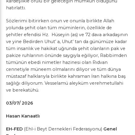
kardeşlikle örülü bir geleceğin mümkün olduğunu
hatırlattı.
Sözlerimi bitirirken onun ve onunla birlikte Allah
yolunda şehit olan tüm müminlerin, özellikle de
şehitler efendisi Hz. Hüseyin (as) ve 72 dava arkadaşının
ve yine Bedirden Uhut’ a, Uhut’ tan da günümüze kadar
tüm insanlık ve hakikat uğrunda şehit olanların pak ve
pakize ruhlarının önünde saygıyla eğiliyor, Rabbimden
tümünün ebedi nimetler hazinesi olan Rıdvan
cennetiyle müneem olmalarını diliyor ve tüm dünya
müstazaf halklarıyla birlikte kahraman İran halkına baş
sağlığı diliyorum. Vesselamü aleyküm verehmetullahi
ve berekatühü.
03/07/ 2026
Hasan Kanaatlı
EH-FED
(Ehl-i Beyt Dernekleri Federasyonu)
Genel