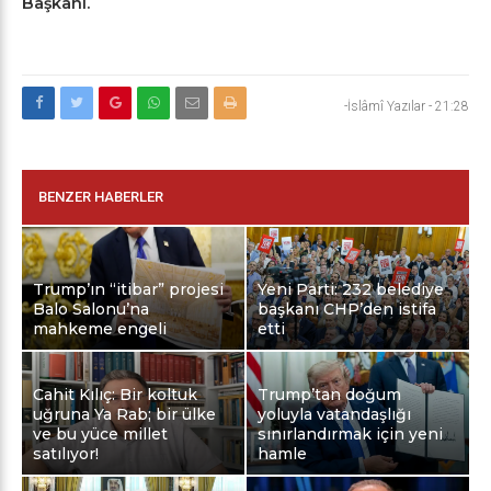
Başkanı.
-İslâmî Yazılar
-
21:28
BENZER HABERLER
Trump’ın “itibar” projesi
Yeni Parti: 232 belediye
Balo Salonu’na
başkanı CHP’den istifa
mahkeme engeli
etti
Cahit Kılıç: Bir koltuk
Trump’tan doğum
uğruna Ya Rab; bir ülke
yoluyla vatandaşlığı
ve bu yüce millet
sınırlandırmak için yeni
satılıyor!
hamle