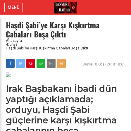
MENÜ
Haşdi Şabi’ye Karşı Kışkırtma
Çabaları Boşa Çıktı
Anasayfa
-Dünya
Haşdi Şabi’ye Karşı Kışkırtma Çabaları Boşa Çıktı
-Dünya
-
8 Ocak 2018 18:01
Irak Başbakanı İbadi dün
yaptığı açıklamada;
orduyu, Haşdi Şabi
güçlerine karşı kışkırtma
çabalarının boşa