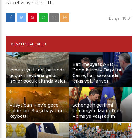
Necef vilayetine gitti.
-Dünya
-
18:01
BENZER HABERLER
Batı medyası: ABD
İçme suyu tünel hattında
Genelkurmay Başkanı
göçük meydana geldi:
Caine, İran savaşında
İşçiler göçük altında kaldı
‘çıkış yolu’ arıyor
Rusya’dan Kiev’e gece
Schengen gerilimi
saldırıları: 3 kişi hayatını
tırmanıyor: Madrid’den
kaybetti
Roma’ya karşı adım