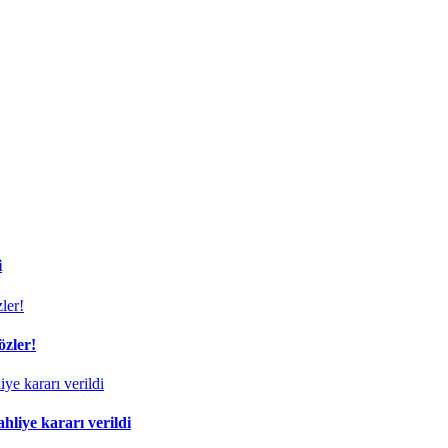
i
özler!
liye kararı verildi