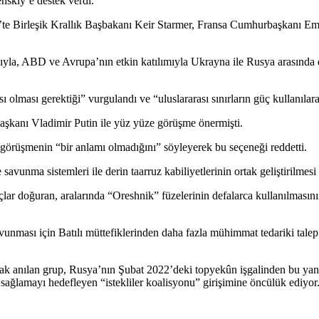
nskiy’e destek verdi.
et’te Birleşik Krallık Başbakanı Keir Starmer, Fransa Cumhurbaşkanı 
ıyla, ABD ve Avrupa’nın etkin katılımıyla Ukrayna ile Rusya arasında 
olması gerektiği” vurgulandı ve “uluslararası sınırların güç kullanılara
şkanı Vladimir Putin ile yüz yüze görüşme önermişti.
e görüşmenin “bir anlamı olmadığını” söyleyerek bu seçeneği reddetti.
ze savunma sistemleri ile derin taarruz kabiliyetlerinin ortak geliştirilme
çlar doğuran, aralarında “Oreshnik” füzelerinin defalarca kullanılmasının
unması için Batılı müttefiklerinden daha fazla mühimmat tedariki talep 
k anılan grup, Rusya’nın Şubat 2022’deki topyekûn işgalinden bu yana U
 sağlamayı hedefleyen “istekliler koalisyonu” girişimine öncülük ediyor