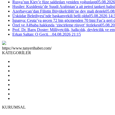
Rusya’nın Kiev’e füze saldırıları yeniden yoğunlaştı
05.08.2026
Husiler: Kızıldeniz’de Suudi Arabistan’a ait petrol tankeri balist
Azerbaycan’dan Filistin Büyükelçiliği’ne dev mali destek
05.08
Üsküdar Belediyesi’nde başkanvekili belli oldu
05.08.2026 14:
İspanya: Ceuta’ya geçen 72 bin göçmenden 70 bini Fas’a geri
Özel ve Ağbaba hakkında ‘zincirleme rüşvet’ fezlekesi
05.08.20
Prof. Dr. Barış Doster: Milliyetçilik, halkçılık, devletçilik ve
Erkan Saltan: O Geçti…
04.08.2026 21:15
https://www.tanyerihaber.com/
KATEGORİLER
KURUMSAL