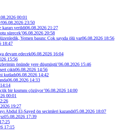
.08.2026 00:01
r!
06.08.2026 23:50
kararı verildi
06.08.2026 21:27
otu sürecek’
06.08.2026 20:58
 düzenledik, Yemen basını: Çok sayıda ölü var
06.08.2026 18:56
6 18:47
maya devam edecek
06.08.2026 16:04
026 15:56
özlerimin önünde yere düşmüştü’
06.08.2026 15:46
rt çıktı
06.08.2026 14:56
i kutladı
06.08.2026 14:42
ında
06.08.2026 14:33
 14:14
küçük bir kısmını çözüyor’
06.08.2026 14:00
026 00:01
2:26
.2026 19:27
dayı Abdul El-Sayed ön seçimleri kazandı
05.08.2026 18:07
yız
05.08.2026 17:39
17:25
26 17:15