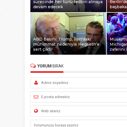
sürecinde her türlü tedbiri almaya
Berlin’d
devam edecek
başbakan
ABD basını: Trump, İran’daki
Müslüma
mühimmat nedeniyle Hegseth’e
Michigan
sert çıktı
zaferini 
YORUM
BIRAK