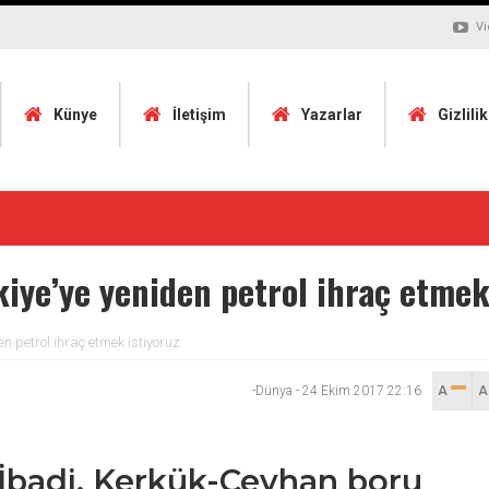
Vi
Künye
İletişim
Yazarlar
Gizlili
kiye’ye yeniden petrol ihraç etmek
en petrol ihraç etmek istiyoruz
-Dünya
-
24 Ekim 2017 22:16
A
İbadi, Kerkük-Ceyhan boru