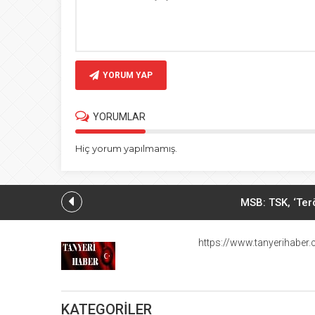
YORUM YAP
YORUMLAR
Hiç yorum yapılmamış.
MSB: TSK, ‘Ter
Be
https://www.tanyerihaber
Hiroşima’ya atom bomba
KATEGORİLER
ABD basını