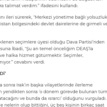
a talimat verdim.” ifadesini kullandı.
ını ileri sürerek, “Merkezi yönetime bağlı yolsuzluk
tan bölgesindeki devlet dairelerine de girmeli v
eklenen seçimlere üyesi olduğu Dava Partisi’nden
usuna İbadi, “Şu an temel önceliğim DEAŞ’la
ve halka hizmet götürmektir. Seçimler,
ıyor.” cevabını verdi.
Dİ’
ha sonra Irak’ın başka vilayetlerinde ilerleme
en yendikten sonra ‘o dönem görevde bulunan tü
latacağını ve bunda da ısrarcı’ olduğunu vurguladı.
e nelerin olup bittiğini, üç beş kişinin birkaç saat