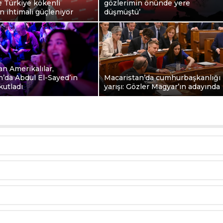
e Türkiye kökenli
gözlerimin önünde yere
 ihtimali güçleniyor
düşmüştü’
n Amerikalılar,
’da Abdul El-Sayed’in
Macaristan’da cumhurbaşkanlığı
kutladı
yarışı: Gözler Magyar’ın adayında