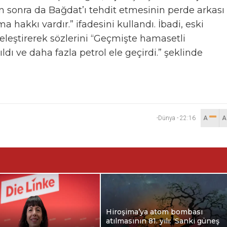
ün sonra da Bağdat’ı tehdit etmesinin perde arkası
 hakkı vardır.” ifadesini kullandı. İbadi, eski
leştirerek sözlerini “Geçmişte hamasetli
dı ve daha fazla petrol ele geçirdi.” şeklinde
-Dünya
-
22:16
A
Hiroşima’ya atom bombası
atılmasının 81. yılı: ‘Sanki güneş