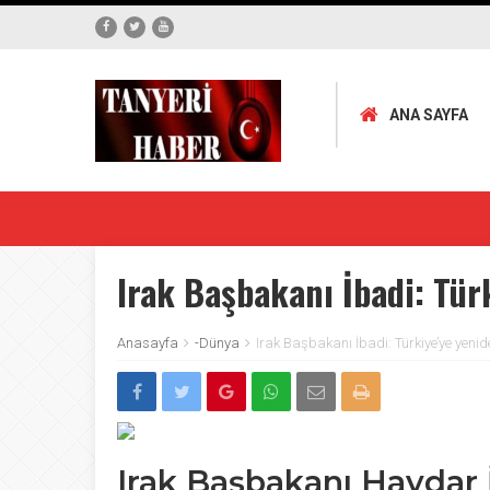
ANA SAYFA
Irak Başbakanı İbadi: Tür
Anasayfa
-Dünya
Irak Başbakanı İbadi: Türkiye’ye yenid
Irak Başbakanı Haydar 