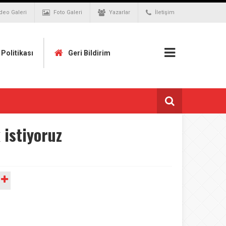
deo Galeri
Foto Galeri
Yazarlar
İletişim
k Politikası
Geri Bildirim
 istiyoruz
A