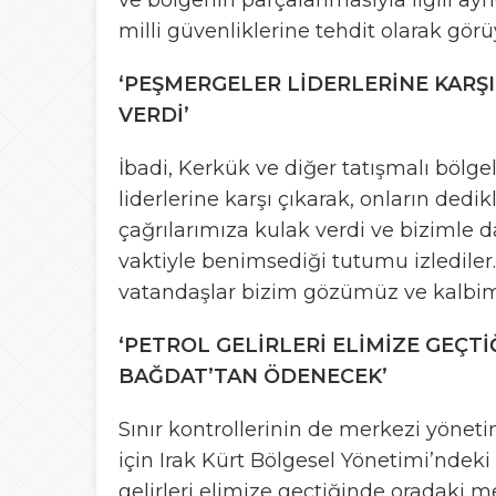
ve bölgenin parçalanmasıyla ilgili ayr
milli güvenliklerine tehdit olarak görüy
‘PEŞMERGELER LİDERLERİNE KARŞI
VERDİ’
İbadi, Kerkük ve diğer tatışmalı bölge
liderlerine karşı çıkarak, onların ded
çağrılarımıza kulak verdi ve bizimle d
vaktiyle benimsediği tutumu izlediler.
vatandaşlar bizim gözümüz ve kalbimi
‘PETROL GELİRLERİ ELİMİZE GEÇ
BAĞDAT’TAN ÖDENECEK’
Sınır kontrollerinin de merkezi yöne
için Irak Kürt Bölgesel Yönetimi’ndeki 
gelirleri elimize geçtiğinde oradaki