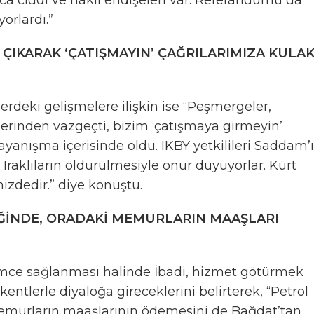
ıca ciddi ve haklı endişeleri var. Referandumu da
orlardı.”
 ÇIKARAK ‘ÇATIŞMAYIN’ ÇAĞRILARIMIZA KULA
lerdeki gelişmelere ilişkin ise “Peşmergeler,
iklerinden vazgeçti, bizim ‘çatışmaya girmeyin’
ayanışma içerisinde oldu. IKBY yetkilileri Saddam’
 Iraklıların öldürülmesiyle onur duyuyorlar. Kürt
zdedir.” diye konuştu.
TİĞİNDE, ORADAKİ MEMURLARIN MAAŞLARI
timce sağlanması halinde İbadi, hizmet götürmek
kentlerle diyaloğa gireceklerini belirterek, “Petrol
 memurların maaşlarının ödemesini de Bağdat’tan