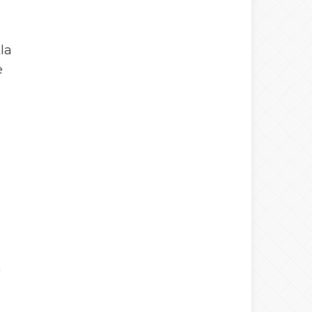
la
e
m