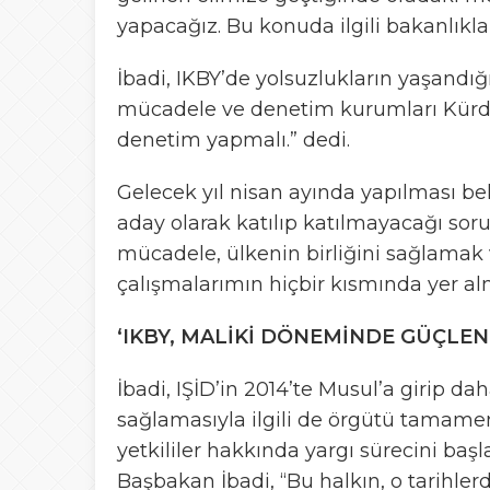
yapacağız. Bu konuda ilgili bakanlıklar
İbadi, IKBY’de yolsuzlukların yaşandığ
mücadele ve denetim kurumları Kürdis
denetim yapmalı.” dedi.
Gelecek yıl nisan ayında yapılması b
aday olarak katılıp katılmayacağı sor
mücadele, ülkenin birliğini sağlamak 
çalışmalarımın hiçbir kısmında yer alm
‘IKBY, MALİKİ DÖNEMİNDE GÜÇLEN
İbadi, IŞİD’in 2014’te Musul’a girip da
sağlamasıyla ilgili de örgütü tamam
yetkililer hakkında yargı sürecini baş
Başbakan İbadi, “Bu halkın, o tarihlerd