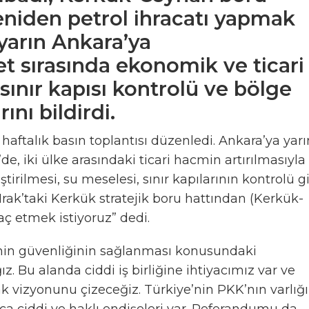
eniden petrol ihracatı yapmak
, yarın Ankara’ya
et sırasında ekonomik ve ticari
i, sınır kapısı kontrolü ve bölge
ını bildirdi.
aftalık basın toplantısı düzenledi. Ankara’ya yarı
e’de, iki ülke arasındaki ticari hacmin artırılmasıyla
iştirilmesi, su meselesi, sınır kapılarının kontrolü g
 Irak’taki Kerkük stratejik boru hattından (Kerkük-
aç etmek istiyoruz” dedi.
genin güvenliğinin sağlanması konusundaki
 Bu alanda ciddi iş birliğine ihtiyacımız var ve
tak vizyonunu çizeceğiz. Türkiye’nin PKK’nın varlığı