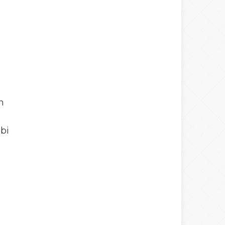
n
ibi