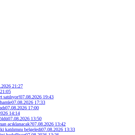
.2026 21:27
 21:05
 satılıyor!
07.08.2026 19:43
 hamle
07.08.2026 17:33
adı
07.08.2026 17:00
2026 14:14
 öldü
07.08.2026 13:50
man açıklanacak?
07.08.2026 13:42
i katılımını belgeledi
07.08.2026 13:33
ini hedefliyor
07.08.2026 13:26