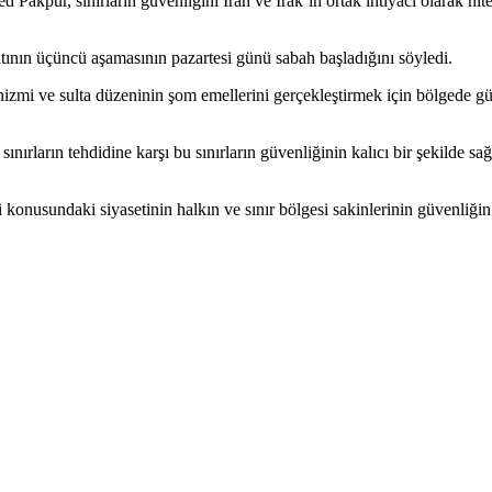
r, sınırların güvenliğini İran ve Irak’ın ortak ihtiyacı olarak niteler
tının üçüncü aşamasının pazartesi günü sabah başladığını söyledi.
zmi ve sulta düzeninin şom emellerini gerçekleştirmek için bölgede güve
ınırların tehdidine karşı bu sınırların güvenliğinin kalıcı bir şekilde sa
konusundaki siyasetinin halkın ve sınır bölgesi sakinlerinin güvenliği