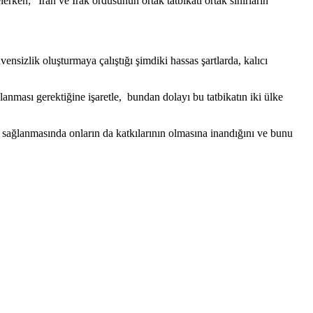
ken; “İran ve Irak ordusunun ortak tatbikatı ortak sınırların
nsizlik oluşturmaya çalıştığı şimdiki hassas şartlarda, kalıcı
ğlanması gerektiğine işaretle, bundan dolayı bu tatbikatın iki ülke
n sağlanmasında onların da katkılarının olmasına inandığını ve bunu