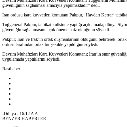
Devrim Muhafızları Kara Kuvvetleri Komutanı Tuğgeneral Muhammed Pakpu
güvenliğinin sağlanması amacıyla yapılmaktadır” dedi.
İran ordusu kara kuvvetleri komutanı Pakpur, ‘Haydarı Kerrar’ tatbika
Tuğgeneral Pakpur, tatbikat kulisinde yaptığı açıklamada; dünya Siyoni
güvenliğin sağlanmasının çok öneme haiz olduğunu söyledi.
Pakpur; İran ve Irak’ın ortak düşmanlarının olduğunu belirterek, ortak s
ordusu tarafından ortak bir şekilde yapıldığını söyledi.
Devrim Muhafızları Kara Kuvvetleri Komutanı; İran’ın sınır güvenliği 
uygulamada yaptıklarını söyledi.
Rasthaber
-Dünya
-
16:12
A
A
BENZER HABERLER