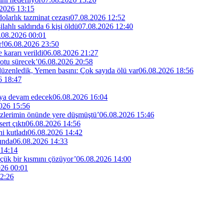
2026 13:15
larlık tazminat cezası
07.08.2026 12:52
lahlı saldırıda 6 kişi öldü
07.08.2026 12:40
.08.2026 00:01
r!
06.08.2026 23:50
kararı verildi
06.08.2026 21:27
otu sürecek’
06.08.2026 20:58
 düzenledik, Yemen basını: Çok sayıda ölü var
06.08.2026 18:56
6 18:47
maya devam edecek
06.08.2026 16:04
026 15:56
özlerimin önünde yere düşmüştü’
06.08.2026 15:46
rt çıktı
06.08.2026 14:56
i kutladı
06.08.2026 14:42
ında
06.08.2026 14:33
 14:14
küçük bir kısmını çözüyor’
06.08.2026 14:00
026 00:01
2:26