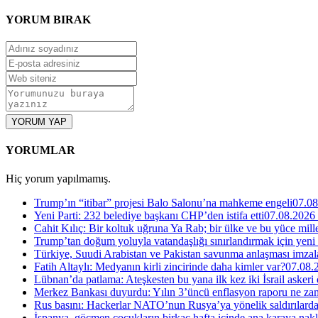
YORUM
BIRAK
YORUM YAP
YORUMLAR
Hiç yorum yapılmamış.
Trump’ın “itibar” projesi Balo Salonu’na mahkeme engeli
07.08
Yeni Parti: 232 belediye başkanı CHP’den istifa etti
07.08.2026
Cahit Kılıç: Bir koltuk uğruna Ya Rab; bir ülke ve bu yüce millet
Trump’tan doğum yoluyla vatandaşlığı sınırlandırmak için yeni
Türkiye, Suudi Arabistan ve Pakistan savunma anlaşması imzal
Fatih Altaylı: Medyanın kirli zincirinde daha kimler var?
07.08.
Lübnan’da patlama: Ateşkesten bu yana ilk kez iki İsrail askeri
Merkez Bankası duyurdu: Yılın 3’üncü enflasyon raporu ne za
Rus basını: Hackerlar NATO’nun Rusya’ya yönelik saldırılardak
İspanya, göçmen çocukların birkaç hafta içinde ana karaya nakl