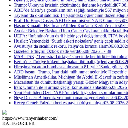
Trump: Ukrayna krizinin çözümünde ilerleme kaydedildi
07.08.
ABD’de Meta’ya çocukların ruh sağlığı nedeniyle 567 milyon do
Tayland’da okul saldırısı: 14 yaşındaki öğrencinin düzenlediği si
Prof. Dr. Barış Doster: ABD ekonomisi ve NATO’nun işlevi
07
Hasan Kanaatlı: Hz. İmam Ali’den Kur’an-ı Kerim’e dair sözle
Avcılar Belediye Başkanı Utku Caner Çaykara hakkında tahliye 
UEFA: ‘Infantino’nun özrü hiçbir şeyi değiştirmedi, FIFA boyk
Husiler: Yemendeki ‘Suudi askeri noktalara’ geniş çaplı saldırı
Avusturya’da sıcaklık rekoru, İtalya’da kırmızı alarm
06.08.202
Gazeteci Ertuğrul Özkök ifade verdi
06.08.2026 17:38
MSB: TSK, ‘Terörsüz Türkiye’ sürecinde her türlü tedbiri al
Berlin’de Türkiye kökenli başbakan ihtimali güçleniyor
06.08.2
Hiroşima’ya atom bombası atılmasının 81. yılı: ‘Sanki güneş g
ABD basını: Trump, İran’daki mühimmat nedeniyle Hegseth’e se
Müslüman Amerikalılar, Michigan’da Abdul El-Sayed’in zaferin
Macaristan’da cumhurbaşkanlığı yarışı: Gözler Magyar’ın aday
İran: Umman ile Hürmüz geçişi konusunda anlaştık
06.08.2026
Yeni Parti lideri Özel: ‘AKP’nin teklifi gazilerin sorunlarının 
Neşe Doster: Bilmemiz ve unutmamamız gerekenler…
06.08.2
Recep Genel: Faizden herkes payına düşeni alıyor
05.08.2026 2
https://www.tanyerihaber.com/
KATEGORİLER