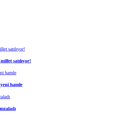
illet satılıyor!
 yeni hamle
imzaladı