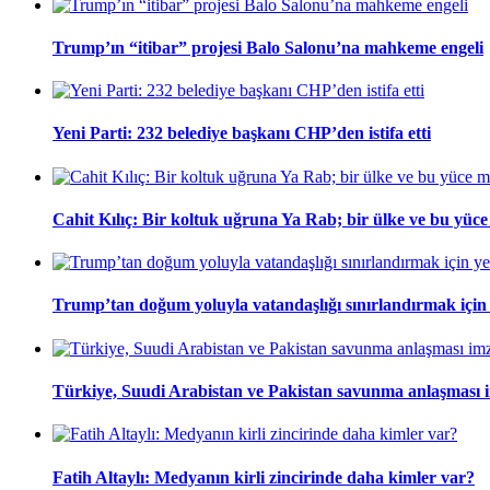
Trump’ın “itibar” projesi Balo Salonu’na mahkeme engeli
Yeni Parti: 232 belediye başkanı CHP’den istifa etti
Cahit Kılıç: Bir koltuk uğruna Ya Rab; bir ülke ve bu yüce m
Trump’tan doğum yoluyla vatandaşlığı sınırlandırmak için
Türkiye, Suudi Arabistan ve Pakistan savunma anlaşması 
Fatih Altaylı: Medyanın kirli zincirinde daha kimler var?