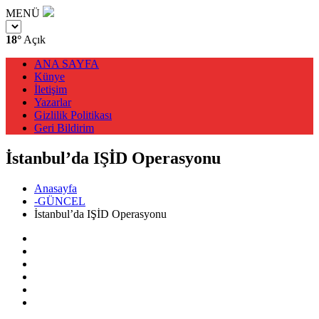
MENÜ
18°
Açık
ANA SAYFA
Künye
İletişim
Yazarlar
Gizlilik Politikası
Geri Bildirim
İstanbul’da IŞİD Operasyonu
Anasayfa
-GÜNCEL
İstanbul’da IŞİD Operasyonu