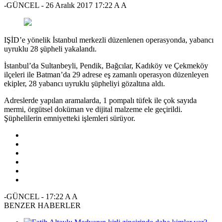
-GÜNCEL
-
26 Aralık 2017 17:22
A
A
IŞİD’e yönelik İstanbul merkezli düzenlenen operasyonda, yabancı
uyruklu 28 şüpheli yakalandı.
İstanbul’da Sultanbeyli, Pendik, Bağcılar, Kadıköy ve Çekmeköy
ilçeleri ile Batman’da 29 adrese eş zamanlı operasyon düzenleyen
ekipler, 28 yabancı uyruklu şüpheliyi gözaltına aldı.
Adreslerde yapılan aramalarda, 1 pompalı tüfek ile çok sayıda
mermi, örgütsel doküman ve dijital malzeme ele geçirildi.
Şüphelilerin emniyetteki işlemleri sürüyor.
-GÜNCEL
-
17:22
A
A
BENZER HABERLER