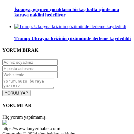
İspanya, göçmen çocukların birkaç hafta içinde ana
karaya naklini hedefliyor
Trump: Ukrayna krizinin çözümünde ilerleme kaydedildi
YORUM
BIRAK
YORUM YAP
YORUMLAR
Hiç yorum yapılmamış.
https://www.tanyerihaber.com/
Copyright © 2024 tüm hakları saklıdır.