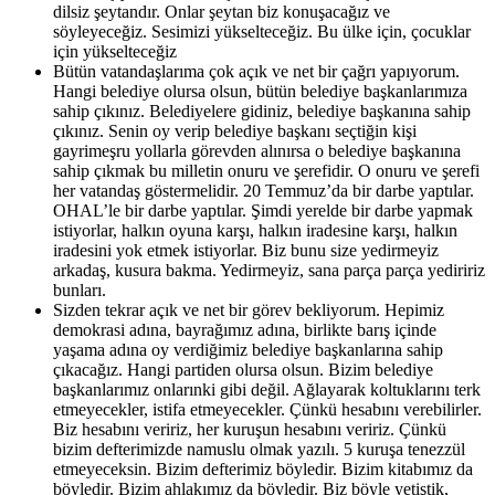
dilsiz şeytandır. Onlar şeytan biz konuşacağız ve
söyleyeceğiz. Sesimizi yükselteceğiz. Bu ülke için, çocuklar
için yükselteceğiz
Bütün vatandaşlarıma çok açık ve net bir çağrı yapıyorum.
Hangi belediye olursa olsun, bütün belediye başkanlarımıza
sahip çıkınız. Belediyelere gidiniz, belediye başkanına sahip
çıkınız. Senin oy verip belediye başkanı seçtiğin kişi
gayrimeşru yollarla görevden alınırsa o belediye başkanına
sahip çıkmak bu milletin onuru ve şerefidir. O onuru ve şerefi
her vatandaş göstermelidir. 20 Temmuz’da bir darbe yaptılar.
OHAL’le bir darbe yaptılar. Şimdi yerelde bir darbe yapmak
istiyorlar, halkın oyuna karşı, halkın iradesine karşı, halkın
iradesini yok etmek istiyorlar. Biz bunu size yedirmeyiz
arkadaş, kusura bakma. Yedirmeyiz, sana parça parça yediririz
bunları.
Sizden tekrar açık ve net bir görev bekliyorum. Hepimiz
demokrasi adına, bayrağımız adına, birlikte barış içinde
yaşama adına oy verdiğimiz belediye başkanlarına sahip
çıkacağız. Hangi partiden olursa olsun. Bizim belediye
başkanlarımız onlarınki gibi değil. Ağlayarak koltuklarını terk
etmeyecekler, istifa etmeyecekler. Çünkü hesabını verebilirler.
Biz hesabını veririz, her kuruşun hesabını veririz. Çünkü
bizim defterimizde namuslu olmak yazılı. 5 kuruşa tenezzül
etmeyeceksin. Bizim defterimiz böyledir. Bizim kitabımız da
böyledir. Bizim ahlakımız da böyledir. Biz böyle yetiştik,