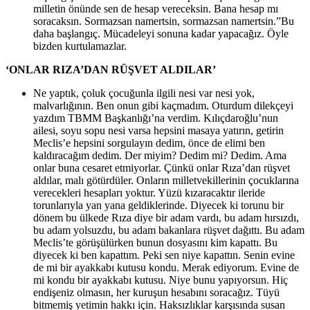
milletin önünde sen de hesap vereceksin. Bana hesap mı
soracaksın. Sormazsan namertsin, sormazsan namertsin.”Bu
daha başlangıç. Mücadeleyi sonuna kadar yapacağız. Öyle
bizden kurtulamazlar.
‘ONLAR RIZA’DAN RÜŞVET ALDILAR’
Ne yaptık, çoluk çocuğunla ilgili nesi var nesi yok,
malvarlığının. Ben onun gibi kaçmadım. Oturdum dilekçeyi
yazdım TBMM Başkanlığı’na verdim. Kılıçdaroğlu’nun
ailesi, soyu sopu nesi varsa hepsini masaya yatırın, getirin
Meclis’e hepsini sorgulayın dedim, önce de elimi ben
kaldıracağım dedim. Der miyim? Dedim mi? Dedim. Ama
onlar buna cesaret etmiyorlar. Çünkü onlar Rıza’dan rüşvet
aldılar, malı götürdüler. Onların milletvekillerinin çocuklarına
verecekleri hesapları yoktur. Yüzü kızaracaktır ileride
torunlarıyla yan yana geldiklerinde. Diyecek ki torunu bir
dönem bu ülkede Rıza diye bir adam vardı, bu adam hırsızdı,
bu adam yolsuzdu, bu adam bakanlara rüşvet dağıttı. Bu adam
Meclis’te görüşülürken bunun dosyasını kim kapattı. Bu
diyecek ki ben kapattım. Peki sen niye kapattın. Senin evine
de mi bir ayakkabı kutusu kondu. Merak ediyorum. Evine de
mi kondu bir ayakkabı kutusu. Niye bunu yapıyorsun. Hiç
endişeniz olmasın, her kuruşun hesabını soracağız. Tüyü
bitmemiş yetimin hakkı için. Haksızlıklar karşısında susan