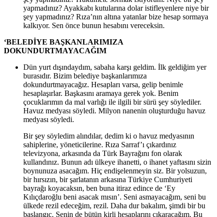
yapmadınız? Ayakkabı kutularına dolar istifleyenlere niye bir
şey yapmadınız? Rıza’nın altına yatanlar bize hesap sormaya
kalkıyor. Sen önce bunun hesabını vereceksin.
‘BELEDİYE BAŞKANLARIMIZA
DOKUNDURTMAYACAĞIM
Dün yurt dışındaydım, sabaha karşı geldim. İlk geldiğim yer
burasıdır. Bizim belediye başkanlarımıza
dokundurtmayacağız. Hesapları varsa, gelip benimle
hesaplaşırlar. Başkasını aramaya gerek yok. Benim
çocuklarımın da mal varlığı ile ilgili bir sürü şey söylediler.
Havuz medyası söyledi. Milyon nanenin oluşturduğu havuz
medyası söyledi.
Bir şey söyledim alındılar, dedim ki o havuz medyasının
sahiplerine, yöneticilerine. Rıza Sarraf’ı çıkardınız
televizyona, arkasında da Türk Bayrağını fon olarak
kullandınız. Bunun adı ülkeye ihanetti, o ihanet yaftasını sizin
boynunuza asacağım. Hiç endişelenmeyin siz. Bir yolsuzun,
bir hırsızın, bir şarlatanın arkasına Türkiye Cumhuriyeti
bayrağı koyacaksın, ben buna itiraz edince de ‘Ey
Kılıçdaroğlu beni asacak mısın’. Seni asmayacağım, seni bu
ülkede rezil edeceğim, rezil. Daha dur bakalım, şimdi bir bu
başlangıç. Senin de bütün kirli hesaplarını çıkaracağım. Bu