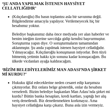
‘ŞU ANDA YAPILMAK İSTENEN HAYSİYET
CELLATLIĞIDIR’
(Kılıçdaroğlu) Bu basın toplantısı asla bir savunma değil.
Bilgilendirme amacıyla yapılıyor. Verilemeyecek hiç bir
hesabımız yoktur.
Belediye başkanımız daha önce medyada yer alan haberler ve
benim isteğim üzerine savcılığa gidip kendisi başvurmuştur.
Soruşturma yapın diye. O soruşturmaların tamamından
aklanmıştır. Şu anda yapılmak istenen haysiyet cellatlığıdır.
Yılmayacağız. Kılıçdaroğlu konuşmasın istiyorlar. Ben tüyü
bitmemiş yetimin hakkı için sonuna kadar konuşacağım. Bu
ülkede vicdanları ayağa kaldıracağım.
‘BİZİM BELEDİYELERİMİZ MAN ADASI’NDA ŞİRKET
Mİ KURDU?’
Hukuku iğfal edeceklerine neden cesaret edip karşımıza
çıkmıyorlar. Biz onlara belge gösterdik, onlar da hesabını
verselerdi. Bizim belediye başkanları Man Adası’nda şirket mi
kurdu? Bütün banka hesapları, kredi kartları, yaptığı her alış
veriş denetlendi. Biz denetlenmekten korkmayız. Ama
haysiyet cellatlığına karşı çıkarız. Buna asla izin vermeyiz.