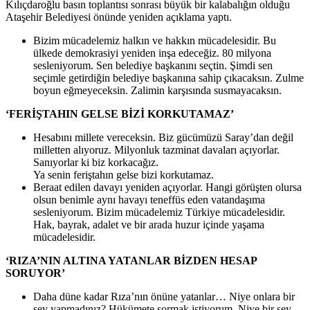
Kılıçdaroğlu basın toplantısı sonrası büyük bir kalabalığın olduğu
Ataşehir Belediyesi önünde yeniden açıklama yaptı.
Bizim mücadelemiz halkın ve hakkın mücadelesidir. Bu
ülkede demokrasiyi yeniden inşa edeceğiz. 80 milyona
sesleniyorum. Sen belediye başkanını seçtin. Şimdi sen
seçimle getirdiğin belediye başkanına sahip çıkacaksın. Zulme
boyun eğmeyeceksin. Zalimin karşısında susmayacaksın.
‘FERİŞTAHIN GELSE BİZİ KORKUTAMAZ’
Hesabını millete vereceksin. Biz gücümüzü Saray’dan değil
milletten alıyoruz. Milyonluk tazminat davaları açıyorlar.
Sanıyorlar ki biz korkacağız.
Ya senin feriştahın gelse bizi korkutamaz.
Beraat edilen davayı yeniden açıyorlar. Hangi görüşten olursa
olsun benimle aynı havayı teneffüs eden vatandaşıma
sesleniyorum. Bizim mücadelemiz Türkiye mücadelesidir.
Hak, bayrak, adalet ve bir arada huzur içinde yaşama
mücadelesidir.
‘RIZA’NIN ALTINA YATANLAR BİZDEN HESAP
SORUYOR’
Daha düne kadar Rıza’nın önüne yatanlar… Niye onlara bir
şey yapmadınız? Hükümete sormak istiyorum. Niye bir şey