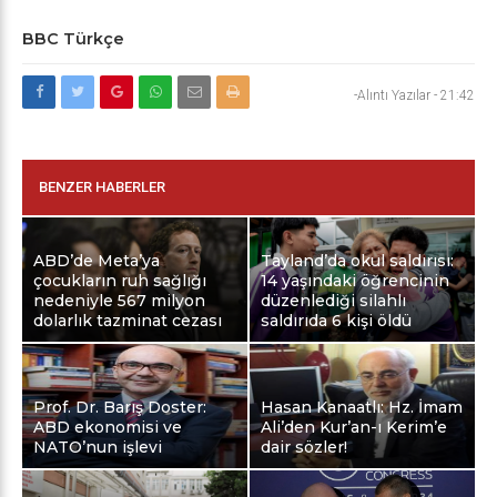
BBC Türkçe
-Alıntı Yazılar
-
21:42
BENZER HABERLER
ABD’de Meta’ya
Tayland’da okul saldırısı:
çocukların ruh sağlığı
14 yaşındaki öğrencinin
nedeniyle 567 milyon
düzenlediği silahlı
dolarlık tazminat cezası
saldırıda 6 kişi öldü
Prof. Dr. Barış Doster:
Hasan Kanaatlı: Hz. İmam
ABD ekonomisi ve
Ali’den Kur’an-ı Kerim’e
NATO’nun işlevi
dair sözler!