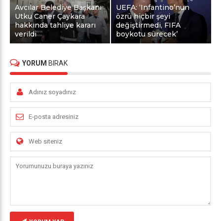
Avcılar Belediye Başkanı
UEFA: ‘Infantino’nun
Utku Caner Çaykara
özrü hiçbir şeyi
hakkında tahliye kararı
değiştirmedi, FIFA
verildi
boykotu sürecek’
YORUM
BIRAK