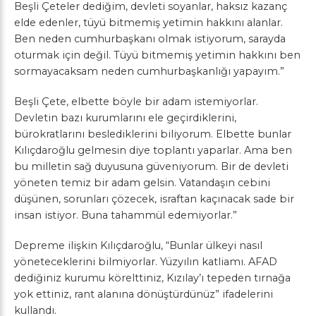
Beşli Çeteler dediğim, devleti soyanlar, haksız kazanç
elde edenler, tüyü bitmemiş yetimin hakkını alanlar.
Ben neden cumhurbaşkanı olmak istiyorum, sarayda
oturmak için değil. Tüyü bitmemiş yetimin hakkını ben
sormayacaksam neden cumhurbaşkanlığı yapayım.”
Beşli Çete, elbette böyle bir adam istemiyorlar.
Devletin bazı kurumlarını ele geçirdiklerini,
bürokratlarını beslediklerini biliyorum. Elbette bunlar
Kılıçdaroğlu gelmesin diye toplantı yaparlar. Ama ben
bu milletin sağ duyusuna güveniyorum. Bir de devleti
yöneten temiz bir adam gelsin. Vatandaşın cebini
düşünen, sorunları çözecek, israftan kaçınacak sade bir
insan istiyor. Buna tahammül edemiyorlar.”
Depreme ilişkin Kılıçdaroğlu, “Bunlar ülkeyi nasıl
yöneteceklerini bilmiyorlar. Yüzyılın katliamı. AFAD
dediğiniz kurumu körelttiniz, Kızılay’ı tepeden tırnağa
yok ettiniz, rant alanına dönüştürdünüz” ifadelerini
kullandı.