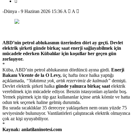
-Dünya
-
9 Haziran 2026 15:36
A
A
ABD’nin petrol ablukasının üzerinden dört ay geçti. Devlet
elektrik şirketi günde birkaç saat enerji sağlayabilmek için
mücadele ederken Kübalılar için koşullar her geçen gün
zorlaşıyor.
*
Küba, ABD’nin petrol ablukasının dördüncü ayına girdi.
Enerji
Bakanı Vicente de la O Levy,
üç hafta önce halka yaptığı
açıklamada,
“Yakıtımız yok, artık rezervimiz de kalmadı”
demişti.
Devlet elektrik şirketi halka
günde yalnızca birkaç saat
elektrik
verebilmek için mücadele ediyor. Benzin istasyonları aylardır boş.
Yemek pişirmek için tüp gaz kullananlar içinse artık kömür ve hatta
odun tek seçenek haline gelmiş durumda.
Bu sırada sıcaklıklar 35 dereceye yaklaşırken nem oranı yüzde 75
seviyesinde bulunuyor. Vantilatörleri çalıştıracak elektrik olmayınca
çok az kişi uyuyabiliyor.
*
Kaynak: anlatilaninotesi.com