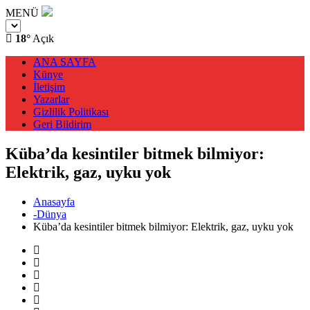
MENÜ
18°
Açık
ANA SAYFA
Künye
İletişim
Yazarlar
Gizlilik Politikası
Geri Bildirim
Küba’da kesintiler bitmek bilmiyor:
Elektrik, gaz, uyku yok
Anasayfa
-Dünya
Küba’da kesintiler bitmek bilmiyor: Elektrik, gaz, uyku yok