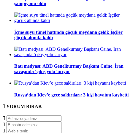
şampiyonu oldu
İçme suyu tünel hattında göçük meydana geldi: İşçiler
göçük altında kaldı
Batı medyası: ABD Genelkurmay Başkanı Caine, İran
savaşında ‘çıkış yolu’ arıyor
Rusya’dan Kiev’e gece saldırıları: 3 kişi hayatını kaybetti
YORUM
BIRAK