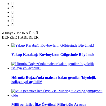
-Dünya
-
15:36
A
A
BENZER HABERLER
Yakup Karabağ: Kovboyların Gölgesinde Büyümek!
Hürmüz Boğazı’nda mahsur kalan gemiler ‘biyolojik
istilaya yol açabilir’
Milli pentatlet İlke Özyüksel Mihrioğlu Avrupa