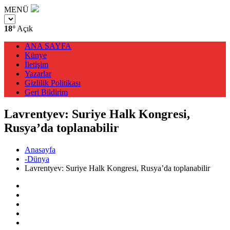
MENÜ
18°
Açık
ANA SAYFA
Künye
İletişim
Yazarlar
Gizlilik Politikası
Geri Bildirim
Lavrentyev: Suriye Halk Kongresi,
Rusya’da toplanabilir
Anasayfa
-Dünya
Lavrentyev: Suriye Halk Kongresi, Rusya’da toplanabilir