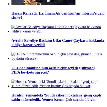
Hasan Kanaatlı: Hz. İmam Ali’den Kur’an-ı Kerim’e dair
sözler!
Avcılar Belediye Başkanı Utku Caner Çaykara hakkında
tahliye kararı verildi
UEFA: ‘Infantino’nun özrü hiçbir şeyi değiştirmedi,
FIFA boykotu sürecek’
Husiler: Yemendeki ‘Suudi askeri noktalara’ geniş çaplı
saldırı düzenledik, Yemen basını: Çok sayıda ölü var