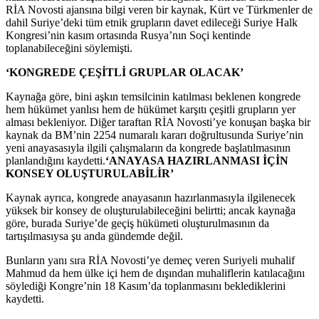
RİA Novosti ajansına bilgi veren bir kaynak, Kürt ve Türkmenler de
dahil Suriye’deki tüm etnik grupların davet edileceği Suriye Halk
Kongresi’nin kasım ortasında Rusya’nın Soçi kentinde
toplanabileceğini söylemişti.
‘KONGREDE ÇEŞİTLİ GRUPLAR OLACAK’
Kaynağa göre, bini aşkın temsilcinin katılması beklenen kongrede
hem hükümet yanlısı hem de hükümet karşıtı çeşitli grupların yer
alması bekleniyor. Diğer taraftan RİA Novosti’ye konuşan başka bir
kaynak da BM’nin 2254 numaralı kararı doğrultusunda Suriye’nin
yeni anayasasıyla ilgili çalışmaların da kongrede başlatılmasının
planlandığını kaydetti.
‘ANAYASA HAZIRLANMASI İÇİN
KONSEY OLUŞTURULABİLİR’
Kaynak ayrıca, kongrede anayasanın hazırlanmasıyla ilgilenecek
yüksek bir konsey de oluşturulabileceğini belirtti; ancak kaynağa
göre, burada Suriye’de geçiş hükümeti oluşturulmasının da
tartışılmasıysa şu anda gündemde değil.
Bunların yanı sıra RİA Novosti’ye demeç veren Suriyeli muhalif
Mahmud da hem ülke içi hem de dışından muhaliflerin katılacağını
söylediği Kongre’nin 18 Kasım’da toplanmasını beklediklerini
kaydetti.