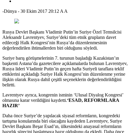
-Dünya
-
30 Ekim 2017 20:12
A
A
Rusya Devlet Başkanı Vladimir Putin’in Suriye Özel Temsilcisi
Aleksandr Lavrentyev, Suriye’deki tüm etnik grupların davet
edileceği Halk Kongresi’nin Rusya’da düzenlenmesinin
değerlendirilen ihtimallerden biri olduğunu söyledi.
Suriye barış görüşmelerinin 7. turunun başladığı Kazakistan’ın
başkenti Astana’da gazetecilere açıklamalarda bulunan Lavrentyev,
Rusya lideri Vladimir Putin’in geçen hafta Suriyeli taraflara teklif
ettiklerini açıkladığı Suriye Halk Kongresi’nin düzenlenme yerine
ilişkin olarak Rusya dahil çeşitli seçeneklerin değerlendirildiğini
belirtti.
Lavrentyev ayrıca, kongrenin isminin ‘Ulusal Diyalog Kongresi’
olmasına karar verildiğini kaydetti.
‘ESAD, REFORMLARA
HAZIR’
Daha önce Suriye’de yapılacak siyasal reformların, kongredeki
tartışma konularında biri olacağını kaydeden Lavrentyev, Suriye
Devlet Başkanı Beşar Esad’ın, ülkesindeki anayasal reformların
hazırlık sürecini başlatmaya hazır olduğunu da ekledi. Daha önce