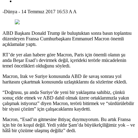
-Dünya
-
14 Temmuz 2017 16:53
A
A
ABD Başkanı Donald Trump ile buluştuktan sonra basın toplantısı
düzenleyen Fransa Cumhurbaşkanı Emmanuel Macron önemli
açıklamalar yaptı.
RT’de yer alan habere göre Macron, Paris için önemli olanın şu
anda Beşar Esad’ı devirmek değil, içerideki terörle mücadelenin
temel öncelikleri olduğunu söyledi.
Macron, Irak ve Suriye konusunda ABD ile savaş sonrası yol
haritasını çıkartmak konusunda uzlaştıklarını da sözlerine ekledi.
“Doğrusu, şu anda Suriye’de yeni bir yaklaşıma sahibiz, çünkü
sonuç elde etmek ve ABD dahil olmak üzere ortaklarımızla yakın
çalışmak istiyoruz” diyen Macron, terörü bitirmek ve “sürdürülebilir
bir siyasi çözüm” için çalışacaklarını kaydetti.
Macron, “Esad’ın gitmesine ihtiyaç duymuyorum. Bu artık Fransa
için bir ön koşul değil. Yedi yıldır Şam’da büyükelçiliğimiz yok – ve
hâlâ bir çözüme ulaşmış değiliz” dedi.