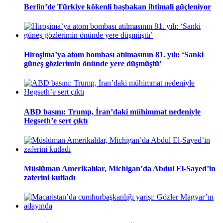
Berlin’de Türkiye kökenli başbakan ihtimali güçleniyor
Hiroşima’ya atom bombası atılmasının 81. yılı: ‘Sanki
güneş gözlerimin önünde yere düşmüştü’
ABD basını: Trump, İran’daki mühimmat nedeniyle
Hegseth’e sert çıktı
Müslüman Amerikalılar, Michigan’da Abdul El-Sayed’in
zaferini kutladı