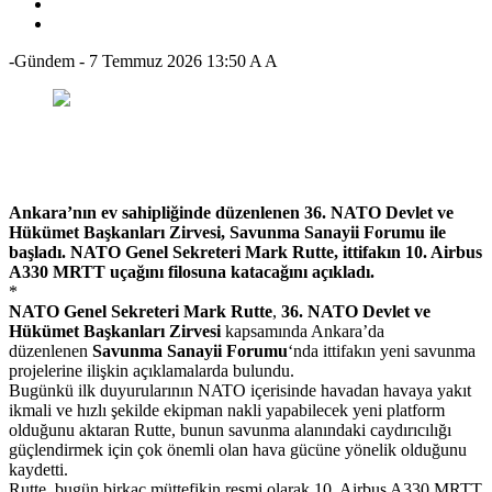
-Gündem
-
7 Temmuz 2026 13:50
A
A
Ankara’nın ev sahipliğinde düzenlenen 36. NATO Devlet ve
Hükümet Başkanları Zirvesi, Savunma Sanayii Forumu ile
başladı. NATO Genel Sekreteri Mark Rutte, ittifakın 10. Airbus
A330 MRTT uçağını filosuna katacağını açıkladı.
*
NATO Genel Sekreteri Mark Rutte
,
36. NATO Devlet ve
Hükümet Başkanları Zirvesi
kapsamında Ankara’da
düzenlenen
Savunma Sanayii Forumu
‘nda ittifakın yeni savunma
projelerine ilişkin açıklamalarda bulundu.
Bugünkü ilk duyurularının NATO içerisinde havadan havaya yakıt
ikmali ve hızlı şekilde ekipman nakli yapabilecek yeni platform
olduğunu aktaran Rutte, bunun savunma alanındaki caydırıcılığı
güçlendirmek için çok önemli olan hava gücüne yönelik olduğunu
kaydetti.
Rutte, bugün birkaç müttefikin resmi olarak 10. Airbus A330 MRTT