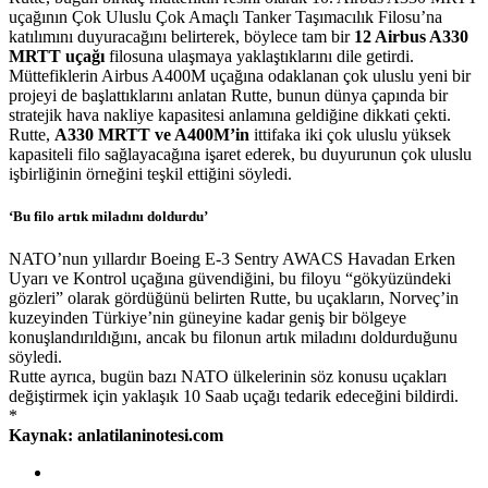
uçağının Çok Uluslu Çok Amaçlı Tanker Taşımacılık Filosu’na
katılımını duyuracağını belirterek, böylece tam bir
12 Airbus A330
MRTT uçağı
filosuna ulaşmaya yaklaştıklarını dile getirdi.
Müttefiklerin Airbus A400M uçağına odaklanan çok uluslu yeni bir
projeyi de başlattıklarını anlatan Rutte, bunun dünya çapında bir
stratejik hava nakliye kapasitesi anlamına geldiğine dikkati çekti.
Rutte,
A330 MRTT ve A400M’in
ittifaka iki çok uluslu yüksek
kapasiteli filo sağlayacağına işaret ederek, bu duyurunun çok uluslu
işbirliğinin örneğini teşkil ettiğini söyledi.
‘Bu filo artık miladını doldurdu’
NATO’nun yıllardır Boeing E-3 Sentry AWACS Havadan Erken
Uyarı ve Kontrol uçağına güvendiğini, bu filoyu “gökyüzündeki
gözleri” olarak gördüğünü belirten Rutte, bu uçakların, Norveç’in
kuzeyinden Türkiye’nin güneyine kadar geniş bir bölgeye
konuşlandırıldığını, ancak bu filonun artık miladını doldurduğunu
söyledi.
Rutte ayrıca, bugün bazı NATO ülkelerinin söz konusu uçakları
değiştirmek için yaklaşık 10 Saab uçağı tedarik edeceğini bildirdi.
*
Kaynak: anlatilaninotesi.com