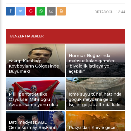
-ORTADOĞU
-
13:44
BENZER HABERLER
Hürmüz Boğazı’nda
Yakup Karabağ:
mahsur kalan gemiler
Kovboyların Gölgesinde
‘biyolojik istilaya yol
Büyümek!
açabilir’
Milli pentatlet İlke
İçme suyu tünel hattında
Özyüksel Mihrioğlu
göçük meydana geldi:
Avrupa şampiyonu oldu
İşçiler göçük altında kaldı
Batı medyası: ABD
Genelkurmay Başkanı
Rusya’dan Kiev’e gece