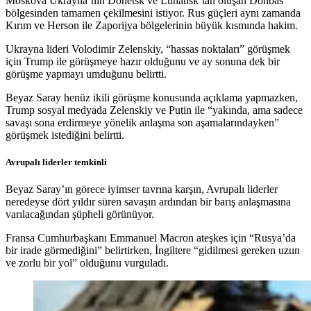
Moskova Ukrayna’nın Donetsk ve Luhansk’tan oluşan Donbas
bölgesinden tamamen çekilmesini istiyor. Rus güçleri aynı zamanda
Kırım ve Herson ile Zaporijya bölgelerinin büyük kısmında hakim.
Ukrayna lideri Volodimir Zelenskiy, “hassas noktaları” görüşmek
için Trump ile görüşmeye hazır olduğunu ve ay sonuna dek bir
görüşme yapmayı umduğunu belirtti.
Beyaz Saray henüz ikili görüşme konusunda açıklama yapmazken,
Trump sosyal medyada Zelenskiy ve Putin ile “yakında, ama sadece
savaşı sona erdirmeye yönelik anlaşma son aşamalarındayken”
görüşmek istediğini belirtti.
Avrupalı liderler temkinli
Beyaz Saray’ın görece iyimser tavrına karşın, Avrupalı liderler
neredeyse dört yıldır süren savaşın ardından bir barış anlaşmasına
varılacağından şüpheli görünüyor.
Fransa Cumhurbaşkanı Emmanuel Macron ateşkes için “Rusya’da
bir irade görmediğini” belirtirken, İngiltere “gidilmesi gereken uzun
ve zorlu bir yol” olduğunu vurguladı.