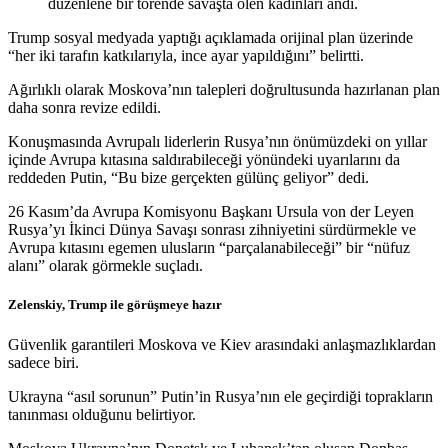
düzenlene bir törende savaşta ölen kadınları andı.
Trump sosyal medyada yaptığı açıklamada orijinal plan üzerinde
“her iki tarafın katkılarıyla, ince ayar yapıldığını” belirtti.
Ağırlıklı olarak Moskova’nın talepleri doğrultusunda hazırlanan plan
daha sonra revize edildi.
Konuşmasında Avrupalı liderlerin Rusya’nın önümüzdeki on yıllar
içinde Avrupa kıtasına saldırabileceği yönündeki uyarılarını da
reddeden Putin, “Bu bize gerçekten gülünç geliyor” dedi.
26 Kasım’da Avrupa Komisyonu Başkanı Ursula von der Leyen
Rusya’yı İkinci Dünya Savaşı sonrası zihniyetini sürdürmekle ve
Avrupa kıtasını egemen ulusların “parçalanabileceği” bir “nüfuz
alanı” olarak görmekle suçladı.
Zelenskiy, Trump ile görüşmeye hazır
Güvenlik garantileri Moskova ve Kiev arasındaki anlaşmazlıklardan
sadece biri.
Ukrayna “asıl sorunun” Putin’in Rusya’nın ele geçirdiği toprakların
tanınması olduğunu belirtiyor.