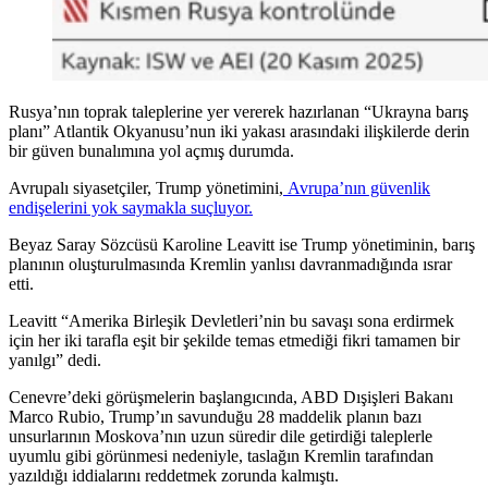
Rusya’nın toprak taleplerine yer vererek hazırlanan “Ukrayna barış
planı” Atlantik Okyanusu’nun iki yakası arasındaki ilişkilerde derin
bir güven bunalımına yol açmış durumda.
Avrupalı siyasetçiler, Trump yönetimini,
Avrupa’nın güvenlik
endişelerini yok saymakla suçluyor.
Beyaz Saray Sözcüsü Karoline Leavitt ise Trump yönetiminin, barış
planının oluşturulmasında Kremlin yanlısı davranmadığında ısrar
etti.
Leavitt “Amerika Birleşik Devletleri’nin bu savaşı sona erdirmek
için her iki tarafla eşit bir şekilde temas etmediği fikri tamamen bir
yanılgı” dedi.
Cenevre’deki görüşmelerin başlangıcında, ABD Dışişleri Bakanı
Marco Rubio, Trump’ın savunduğu 28 maddelik planın bazı
unsurlarının Moskova’nın uzun süredir dile getirdiği taleplerle
uyumlu gibi görünmesi nedeniyle, taslağın Kremlin tarafından
yazıldığı iddialarını reddetmek zorunda kalmıştı.