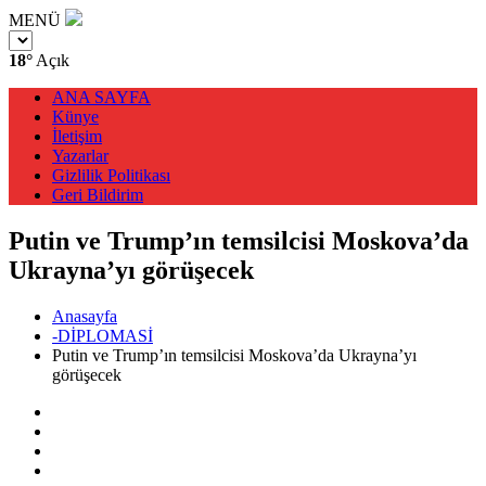
MENÜ
18°
Açık
ANA SAYFA
Künye
İletişim
Yazarlar
Gizlilik Politikası
Geri Bildirim
Putin ve Trump’ın temsilcisi Moskova’da
Ukrayna’yı görüşecek
Anasayfa
-DİPLOMASİ
Putin ve Trump’ın temsilcisi Moskova’da Ukrayna’yı
görüşecek