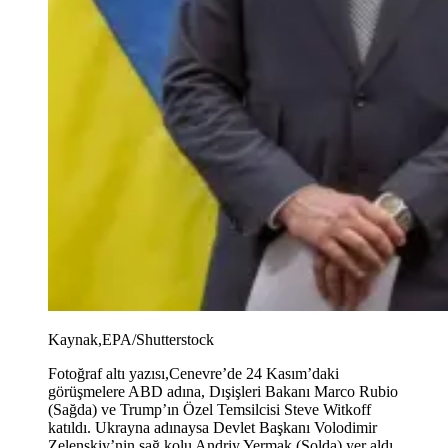
Kaynak,
EPA/Shutterstock
Fotoğraf altı yazısı,
Cenevre’de 24 Kasım’daki
görüşmelere ABD adına, Dışişleri Bakanı Marco Rubio
(Sağda) ve Trump’ın Özel Temsilcisi Steve Witkoff
katıldı. Ukrayna adınaysa Devlet Başkanı Volodimir
Zelenskiy’nin sağ kolu Andriy Yermak (Solda) yer aldı.