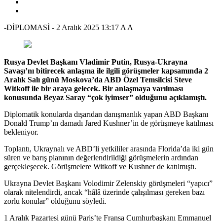
-DİPLOMASİ
-
2 Aralık 2025 13:17
A
A
Rusya Devlet Başkanı Vladimir Putin, Rusya-Ukrayna
Savaşı’nı bitirecek anlaşma ile ilgili görüşmeler kapsamında 2
Aralık Salı günü Moskova’da ABD Özel Temsilcisi Steve
Witkoff ile bir araya gelecek. Bir anlaşmaya varılması
konusunda Beyaz Saray “çok iyimser” olduğunu açıklamıştı.
Diplomatik konularda dışarıdan danışmanlık yapan ABD Başkanı
Donald Trump’ın damadı Jared Kushner’in de görüşmeye katılması
bekleniyor.
Toplantı, Ukraynalı ve ABD’li yetkililer arasında Florida’da iki gün
süren ve barış planının değerlendirildiği görüşmelerin ardından
gerçekleşecek. Görüşmelere Witkoff ve Kushner de katılmıştı.
Ukrayna Devlet Başkanı Volodimir Zelenskiy görüşmeleri “yapıcı”
olarak nitelendirdi, ancak “hâlâ üzerinde çalışılması gereken bazı
zorlu konular” olduğunu söyledi.
1 Aralık Pazartesi günü Paris’te Fransa Cumhurbaşkanı Emmanuel