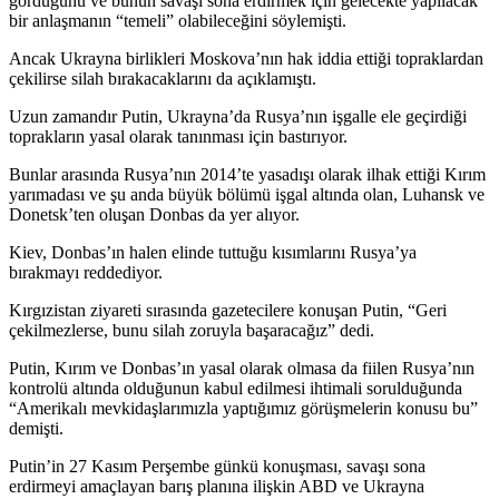
gördüğünü ve bunun savaşı sona erdirmek için gelecekte yapılacak
bir anlaşmanın “temeli” olabileceğini söylemişti.
Ancak Ukrayna birlikleri Moskova’nın hak iddia ettiği topraklardan
çekilirse silah bırakacaklarını da açıklamıştı.
Uzun zamandır Putin, Ukrayna’da Rusya’nın işgalle ele geçirdiği
toprakların yasal olarak tanınması için bastırıyor.
Bunlar arasında Rusya’nın 2014’te yasadışı olarak ilhak ettiği Kırım
yarımadası ve şu anda büyük bölümü işgal altında olan, Luhansk ve
Donetsk’ten oluşan Donbas da yer alıyor.
Kiev, Donbas’ın halen elinde tuttuğu kısımlarını Rusya’ya
bırakmayı reddediyor.
Kırgızistan ziyareti sırasında gazetecilere konuşan Putin, “Geri
çekilmezlerse, bunu silah zoruyla başaracağız” dedi.
Putin, Kırım ve Donbas’ın yasal olarak olmasa da fiilen Rusya’nın
kontrolü altında olduğunun kabul edilmesi ihtimali sorulduğunda
“Amerikalı mevkidaşlarımızla yaptığımız görüşmelerin konusu bu”
demişti.
Putin’in 27 Kasım Perşembe günkü konuşması, savaşı sona
erdirmeyi amaçlayan barış planına ilişkin ABD ve Ukrayna