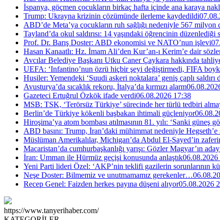
İspanya, göçmen çocukların birkaç hafta içinde ana karaya nakl
Trump: Ukrayna krizinin çözümünde ilerleme kaydedildi
07.08.
ABD’de Meta’ya çocukların ruh sağlığı nedeniyle 567 milyon do
Tayland’da okul saldırısı: 14 yaşındaki öğrencinin düzenlediği si
Prof. Dr. Barış Doster: ABD ekonomisi ve NATO’nun işlevi
07
Hasan Kanaatlı: Hz. İmam Ali’den Kur’an-ı Kerim’e dair sözle
Avcılar Belediye Başkanı Utku Caner Çaykara hakkında tahliye 
UEFA: ‘Infantino’nun özrü hiçbir şeyi değiştirmedi, FIFA boyk
Husiler: Yemendeki ‘Suudi askeri noktalara’ geniş çaplı saldırı
Avusturya’da sıcaklık rekoru, İtalya’da kırmızı alarm
06.08.202
Gazeteci Ertuğrul Özkök ifade verdi
06.08.2026 17:38
MSB: TSK, ‘Terörsüz Türkiye’ sürecinde her türlü tedbiri al
Berlin’de Türkiye kökenli başbakan ihtimali güçleniyor
06.08.2
Hiroşima’ya atom bombası atılmasının 81. yılı: ‘Sanki güneş g
ABD basını: Trump, İran’daki mühimmat nedeniyle Hegseth’e se
Müslüman Amerikalılar, Michigan’da Abdul El-Sayed’in zaferin
Macaristan’da cumhurbaşkanlığı yarışı: Gözler Magyar’ın aday
İran: Umman ile Hürmüz geçişi konusunda anlaştık
06.08.2026
Yeni Parti lideri Özel: ‘AKP’nin teklifi gazilerin sorunlarının 
Neşe Doster: Bilmemiz ve unutmamamız gerekenler…
06.08.2
Recep Genel: Faizden herkes payına düşeni alıyor
05.08.2026 2
https://www.tanyerihaber.com/
KATEGORİLER