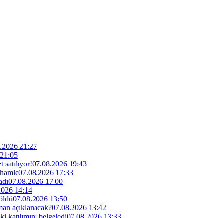
.2026 21:27
 21:05
 satılıyor!
07.08.2026 19:43
 hamle
07.08.2026 17:33
adı
07.08.2026 17:00
2026 14:14
 öldü
07.08.2026 13:50
man açıklanacak?
07.08.2026 13:42
i katılımını belgeledi
07.08.2026 13:33