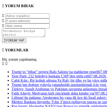
YORUM
BIRAK
YORUM YAP
YORUMLAR
Hiç yorum yapılmamış.
Trump’ın “itibar” projesi Balo Salonu’na mahkeme engeli
07.08
Yeni Parti: 232 belediye başkanı CHP’den istifa etti
07.08.2026
Cahit Kılıç: Bir koltuk uğruna Ya Rab; bir ülke ve bu yüce millet
Trump’tan doğum yoluyla vatandaşlığı sınırlandırmak için yeni
Türkiye, Suudi Arabistan ve Pakistan savunma anlaşması imzal
Fatih Altaylı: Medyanın kirli zincirinde daha kimler var?
07.08.
Lübnan’da patlama: Ateşkesten bu yana ilk kez iki İsrail askeri
Merkez Bankası duyurdu: Yılın 3’üncü enflasyon raporu ne za
Rus basını: Hackerlar NATO’nun Rusya’ya yönelik saldırılardak