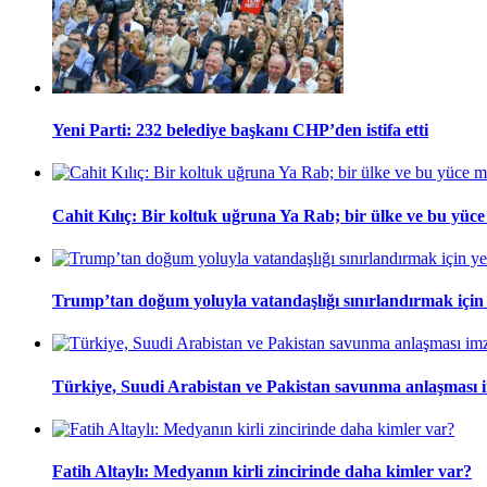
Yeni Parti: 232 belediye başkanı CHP’den istifa etti
Cahit Kılıç: Bir koltuk uğruna Ya Rab; bir ülke ve bu yüce m
Trump’tan doğum yoluyla vatandaşlığı sınırlandırmak için
Türkiye, Suudi Arabistan ve Pakistan savunma anlaşması 
Fatih Altaylı: Medyanın kirli zincirinde daha kimler var?