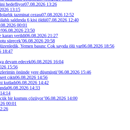
ini hedefliyor
07.08.2026 13:26
2026 13:15
larlık tazminat cezası
07.08.2026 12:52
lahlı saldırıda 6 kişi öldü
07.08.2026 12:40
.08.2026 00:01
r!
06.08.2026 23:50
kararı verildi
06.08.2026 21:27
otu sürecek’
06.08.2026 20:58
 düzenledik, Yemen basını: Çok sayıda ölü var
06.08.2026 18:56
6 18:47
maya devam edecek
06.08.2026 16:04
026 15:56
özlerimin önünde yere düşmüştü’
06.08.2026 15:46
rt çıktı
06.08.2026 14:56
i kutladı
06.08.2026 14:42
ında
06.08.2026 14:33
 14:14
küçük bir kısmını çözüyor’
06.08.2026 14:00
026 00:01
2:26