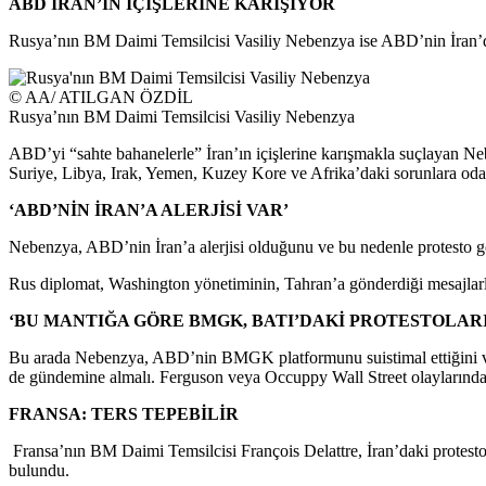
ABD İRAN’IN İÇİŞLERİNE KARIŞIYOR
Rusya’nın BM Daimi Temsilcisi Vasiliy Nebenzya ise ABD’nin İran’da
© AA/ ATILGAN ÖZDİL
Rusya’nın BM Daimi Temsilcisi Vasiliy Nebenzya
ABD’yi “sahte bahanelerle” İran’ın içişlerine karışmakla suçlayan N
Suriye, Libya, Irak, Yemen, Kuzey Kore ve Afrika’daki sorunlara oda
‘ABD’NİN İRAN’A ALERJİSİ VAR’
Nebenzya, ABD’nin İran’a alerjisi olduğunu ve bu nedenle protesto gös
Rus diplomat, Washington yönetiminin, Tahran’a gönderdiği mesajlarla İ
‘BU MANTIĞA GÖRE BMGK, BATI’DAKİ PROTESTOLAR
Bu arada Nebenzya, ABD’nin BMGK platformunu suistimal ettiğini ve k
de gündemine almalı. Ferguson veya Occuppy Wall Street olaylarında
FRANSA: TERS TEPEBİLİR
Fransa’nın BM Daimi Temsilcisi François Delattre, İran’daki protestola
bulundu.