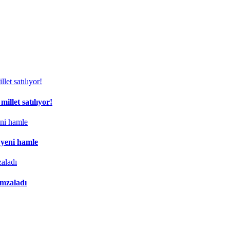
illet satılıyor!
 yeni hamle
imzaladı