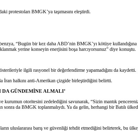
ki protestoları BMGK’ya taşımasını eleştirdi.
ebenzya, “Bugün bir kez daha ABD’nin BMGK’yı kötüye kullandığına şahi
klanmak yerine konseyin enerjisini boşa harcıyorsunuz” diye konuştu.
terileriyle ilgili rasyonel bir değerlendirme yapamadığını da kaydetti.
ran halkını anti-Amerikan çizgide birleştirdiğini belirtti.
I DA GÜNDEMİNE ALMALI’
urumun otoritesini zedelediğini savunarak, “Sizin mantık pencerenizd
n sonra da BMGK toplanmalıydı. Ya da gelin, herhangi bir Batılı ülke
rın uluslararası barış ve güvenliği tehdit etmediğini belirterek, bu ülk