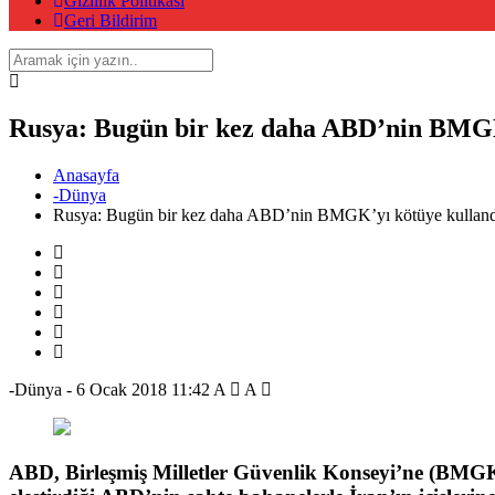
Gizlilik Politikası
Geri Bildirim
Rusya: Bugün bir kez daha ABD’nin BMGK’
Anasayfa
-Dünya
Rusya: Bugün bir kez daha ABD’nin BMGK’yı kötüye kullandı
-Dünya
-
6 Ocak 2018 11:42
A
A
ABD, Birleşmiş Milletler Güvenlik Konseyi’ne (BMGK) 