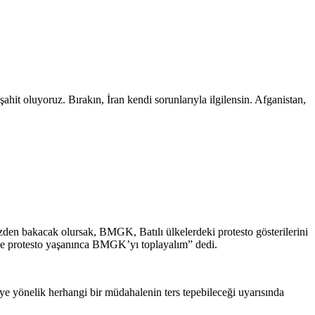
t oluyoruz. Bırakın, İran kendi sorunlarıyla ilgilensin. Afganistan,
en bakacak olursak, BMGK, Batılı ülkelerdeki protesto gösterilerini
de protesto yaşanınca BMGK’yı toplayalım” dedi.
eye yönelik herhangi bir müdahalenin ters tepebileceği uyarısında