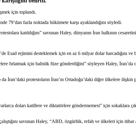
karıştığını belirtti.
mek için toplandı.
nde 79’dan fazla noktada hükümete karşı ayaklandığını söyledi.
otestolara katıldığını” savunan Haley, dünyanın İran halkının cesaretini a
e’de Esad rejimini desteklemek için en az 6 milyar dolar harcadığını ve b
ere fırlatmak için balistik füze gönderdiğini” söyleyen Haley, İran’da 
ran’daki protestoların İran’ın Ortadoğu’daki diğer ülkelere ilişkin pol
rlarca doları katillere ve diktatörlere göndermemesi” için sokaklara çı
çalıştığını savunan Haley, “ABD, özgürlük, refah ve ülkeleri için itibar 