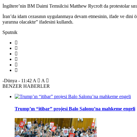
İngiltere’nin BM Daimi Temsilcisi Matthew Rycroft da protestolar sıras
İran’da idam cezasının uygulanmaya devam etmesinin, ifade ve dini özg
yararına olacaktır” ifadesini kullandı.
Sputnik
-Dünya
-
11:42
A
A
BENZER HABERLER
Trump’ın “itibar” projesi Balo Salonu’na mahkeme engeli