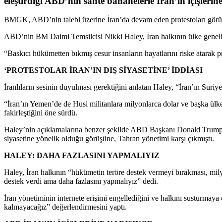
eleştirdiği ABD’nin sahte bahanelerle İran’ın içişlerine 
BMGK, ABD’nin talebi üzerine İran’da devam eden protestoları görüş
ABD’nin BM Daimi Temsilcisi Nikki Haley, İran halkının ülke geneli
“Baskıcı hükümetten bıkmış cesur insanların hayatlarını riske atarak pr
‘PROTESTOLAR İRAN’IN DIŞ SİYASETİNE’ İDDİASI
İranlıların sesinin duyulması gerektiğini anlatan Haley, “İran’ın Suriy
“İran’ın Yemen’de de Husi militanlara milyonlarca dolar ve başka ülkel
fakirleştiğini öne sürdü.
Haley’nin açıklamalarına benzer şekilde ABD Başkanı Donald Trump da İ
siyasetine yönelik olduğu görüşüne, Tahran yönetimi karşı çıkmıştı.
HALEY: DAHA FAZLASINI YAPMALIYIZ
Haley, İran halkının “hükümetin teröre destek vermeyi bırakması, milya
destek verdi ama daha fazlasını yapmalıyız” dedi.
İran yönetiminin internete erişimi engellediğini ve halkını susturmaya 
kalmayacağız” değerlendirmesini yaptı.