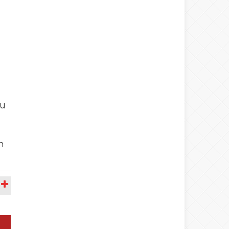
nu
n
A