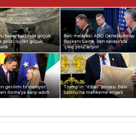
u tünel hattında göçük
Batı medyası: ABD Genelkurmay
geldi: İşçiler göçük
Başkanı Caine, İran savaşında
aldı
‘çıkış yolu’ arıyor
 gerilimi tırmanıyor:
Trump’ın “itibar” projesi Balo
den Roma’ya karşı adım
Salonu’na mahkeme engeli