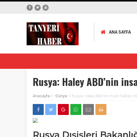
ANA SAYFA
Rusya: Haley ABD’nin insan
Anasayfa
-Dünya
Rusya: Haley ABD’nin insan hakları ihla
Rusya Dışişleri Bakanl