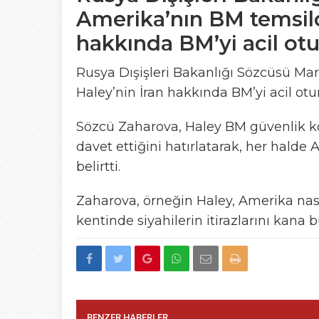
Amerika’nın BM temsilci
hakkında BM’yi acil otu
Rusya Dışişleri Bakanlığı Sözcüsü Mar
Haley’nin İran hakkında BM’yi acil otu
Sözcü Zaharova, Haley BM güvenlik ko
davet ettiğini hatırlatarak, her hal
belirtti.
Zaharova, örneğin Haley, Amerika nası
kentinde siyahilerin itirazlarını kana b
BENZER HABERLER