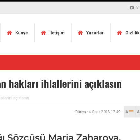
Vi
Künye
İletişim
Yazarlar
Gizlili
 hakları ihlallerini açıklasın
llerini açıklasın
-Dünya
-
4 Ocak 2018 17:49
A
ığı Sözcüsü Maria Zaharova,