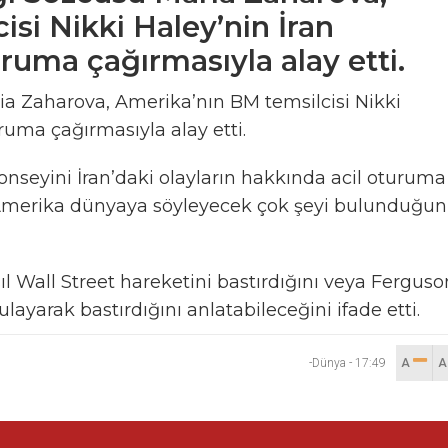
si Nikki Haley’nin İran
ruma çağırmasıyla alay etti.
ia Zaharova, Amerika’nın BM temsilcisi Nikki
ruma çağırmasıyla alay etti.
nseyini İran’daki olayların hakkında acil oturuma
de Amerika dünyaya söyleyecek çok şeyi bulunduğu
l Wall Street hareketini bastırdığını veya Ferguso
ulayarak bastırdığını anlatabileceğini ifade etti.
-Dünya
-
17:49
A