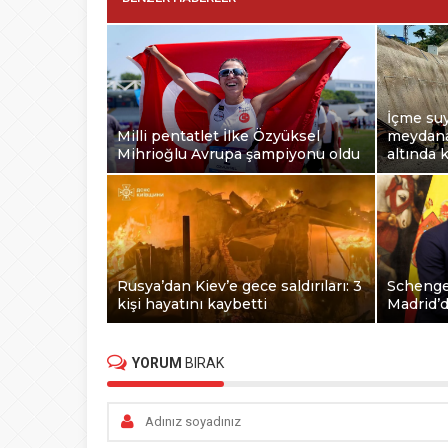
İçme suy
Milli pentatlet İlke Özyüksel
meydana 
Mihrioğlu Avrupa şampiyonu oldu
altında k
Rusya’dan Kiev’e gece saldırıları: 3
Schengen
kişi hayatını kaybetti
Madrid’
YORUM
BIRAK