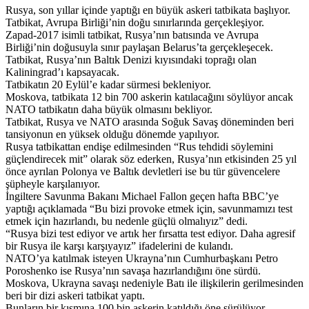
Rusya, son yıllar içinde yaptığı en büyük askeri tatbikata başlıyor.
Tatbikat, Avrupa Birliği’nin doğu sınırlarında gerçekleşiyor.
Zapad-2017 isimli tatbikat, Rusya’nın batısında ve Avrupa
Birliği’nin doğusuyla sınır paylaşan Belarus’ta gerçekleşecek.
Tatbikat, Rusya’nın Baltık Denizi kıyısındaki toprağı olan
Kaliningrad’ı kapsayacak.
Tatbikatın 20 Eylül’e kadar sürmesi bekleniyor.
Moskova, tatbikata 12 bin 700 askerin katılacağını söylüyor ancak
NATO tatbikatın daha büyük olmasını bekliyor.
Tatbikat, Rusya ve NATO arasında Soğuk Savaş döneminden beri
tansiyonun en yüksek olduğu dönemde yapılıyor.
Rusya tatbikattan endişe edilmesinden “Rus tehdidi söylemini
güçlendirecek mit” olarak söz ederken, Rusya’nın etkisinden 25 yıl
önce ayrılan Polonya ve Baltık devletleri ise bu tür güvencelere
şüpheyle karşılanıyor.
İngiltere Savunma Bakanı Michael Fallon geçen hafta BBC’ye
yaptığı açıklamada “Bu bizi provoke etmek için, savunmamızı test
etmek için hazırlandı, bu nedenle güçlü olmalıyız” dedi.
“Rusya bizi test ediyor ve artık her fırsatta test ediyor. Daha agresif
bir Rusya ile karşı karşıyayız” ifadelerini de kulandı.
NATO’ya katılmak isteyen Ukrayna’nın Cumhurbaşkanı Petro
Poroshenko ise Rusya’nın savaşa hazırlandığını öne sürdü.
Moskova, Ukrayna savaşı nedeniyle Batı ile ilişkilerin gerilmesinden
beri bir dizi askeri tatbikat yaptı.
Bunların bir kısmına 100 bin askerin katıldığı öne sürülüyor.