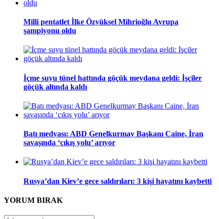
Milli pentatlet İlke Özyüksel Mihrioğlu Avrupa
şampiyonu oldu
İçme suyu tünel hattında göçük meydana geldi: İşçiler
göçük altında kaldı
Batı medyası: ABD Genelkurmay Başkanı Caine, İran
savaşında ‘çıkış yolu’ arıyor
Rusya’dan Kiev’e gece saldırıları: 3 kişi hayatını kaybetti
YORUM
BIRAK