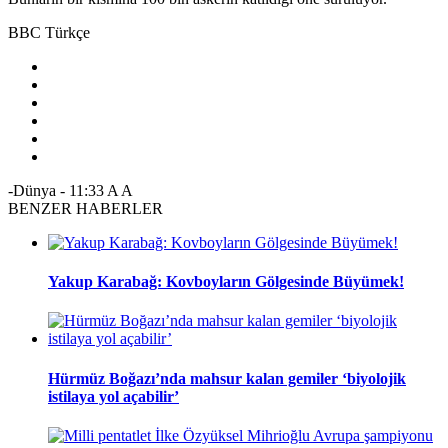
BBC Türkçe
-Dünya
-
11:33
A
A
BENZER HABERLER
Yakup Karabağ: Kovboyların Gölgesinde Büyümek!
Hürmüz Boğazı’nda mahsur kalan gemiler ‘biyolojik
istilaya yol açabilir’