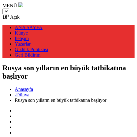
MENÜ
18°
Açık
ANA SAYFA
Künye
İletişim
Yazarlar
Gizlilik Politikası
Geri Bildirim
Rusya son yılların en büyük tatbikatına
başlıyor
Anasayfa
-Dünya
Rusya son yılların en büyük tatbikatına başlıyor