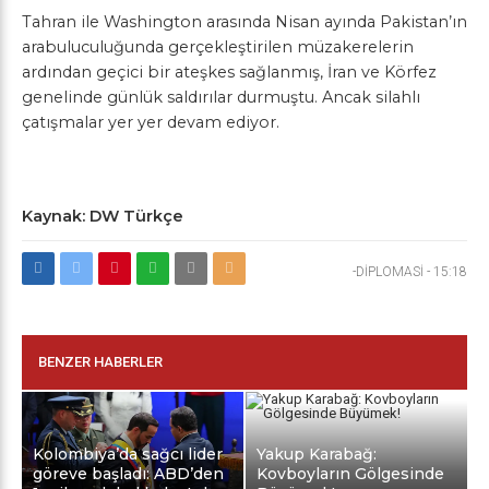
Tahran ile Washington arasında Nisan ayında Pakistan’ın
arabuluculuğunda gerçekleştirilen müzakerelerin
ardından geçici bir ateşkes sağlanmış, İran ve Körfez
genelinde günlük saldırılar durmuştu. Ancak silahlı
çatışmalar yer yer devam ediyor.
Kaynak: DW Türkçe
-DİPLOMASİ
-
15:18
BENZER HABERLER
Kolombiya’da sağcı lider
Yakup Karabağ:
göreve başladı: ABD’den
Kovboyların Gölgesinde