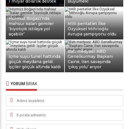
1 milyar dolarlık destek
Büyümek!
Hürmüz Boğazı’nda
mahsur kalan gemiler
Milli pentatlet İlke
‘biyolojik istilaya yol
Özyüksel Mihrioğlu
açabilir’
Avrupa şampiyonu oldu
Batı medyası: ABD
İçme suyu tünel hattında
Genelkurmay Başkanı
göçük meydana geldi:
Caine, İran savaşında
İşçiler göçük altında kaldı
‘çıkış yolu’ arıyor
YORUM
BIRAK