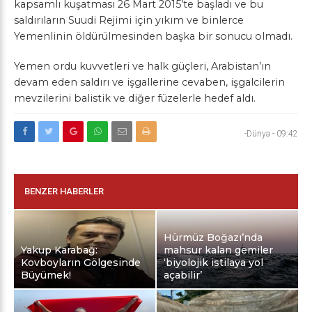
kapsamlı kuşatması 26 Mart 2015’te başladı ve bu
saldırıların Suudi Rejimi için yıkım ve binlerce
Yemenlinin öldürülmesinden başka bir sonucu olmadı.
Yemen ordu kuvvetleri ve halk güçleri, Arabistan’ın
devam eden saldırı ve işgallerine cevaben, işgalcilerin
mevzilerini balistik ve diğer füzelerle hedef aldı.
-Dünya
-
09:42
BENZER HABERLER
Hürmüz Boğazı’nda
Yakup Karabağ:
mahsur kalan gemiler
Kovboyların Gölgesinde
‘biyolojik istilaya yol
Büyümek!
açabilir’