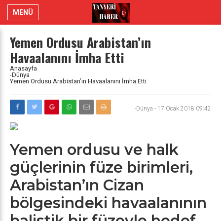
MENÜ
Yemen Ordusu Arabistan’ın
Havaalanını İmha Etti
Anasayfa
-Dünya
Yemen Ordusu Arabistan’ın Havaalanını İmha Etti
-Dünya
-
17 Ocak 2018 09:42
Yemen ordusu ve halk
güçlerinin füze birimleri,
Arabistan’ın Cizan
bölgesindeki havaalanının
balistik bir füzeyle hedef