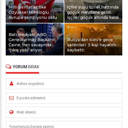
Milli pentatlet İlke
İçme suyu tünel hattında
Özyüksel Mihrioğlu
göçük meydana geldi:
Avrupa şampiyonu oldu
İşçiler göçük altında kaldı
Batı medyası: ABD
Genelkurmay Başkanı
Rusya’dan Kiev’e gece
Caine, İran savaşında
saldırıları: 3 kişi hayatını
‘çıkış yolu’ arıyor
kaybetti
YORUM
BIRAK