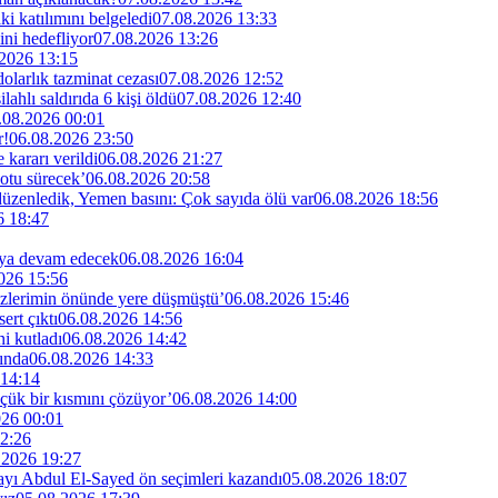
i katılımını belgeledi
07.08.2026 13:33
ini hedefliyor
07.08.2026 13:26
2026 13:15
larlık tazminat cezası
07.08.2026 12:52
lahlı saldırıda 6 kişi öldü
07.08.2026 12:40
.08.2026 00:01
r!
06.08.2026 23:50
kararı verildi
06.08.2026 21:27
otu sürecek’
06.08.2026 20:58
 düzenledik, Yemen basını: Çok sayıda ölü var
06.08.2026 18:56
6 18:47
maya devam edecek
06.08.2026 16:04
026 15:56
özlerimin önünde yere düşmüştü’
06.08.2026 15:46
rt çıktı
06.08.2026 14:56
i kutladı
06.08.2026 14:42
ında
06.08.2026 14:33
 14:14
küçük bir kısmını çözüyor’
06.08.2026 14:00
026 00:01
2:26
.2026 19:27
dayı Abdul El-Sayed ön seçimleri kazandı
05.08.2026 18:07