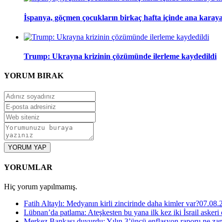
İspanya, göçmen çocukların birkaç hafta içinde ana karaya
Trump: Ukrayna krizinin çözümünde ilerleme kaydedildi
YORUM
BIRAK
YORUM YAP
YORUMLAR
Hiç yorum yapılmamış.
Fatih Altaylı: Medyanın kirli zincirinde daha kimler var?
07.08.
Lübnan’da patlama: Ateşkesten bu yana ilk kez iki İsrail askeri
Merkez Bankası duyurdu: Yılın 3’üncü enflasyon raporu ne za