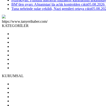
Pezeşkiyan: Filistinli liderlerin müzakere kararlarının arkasında
BM’den uyarı: Afganistan’da açlık kontrolden çıktı
05.08.2026 
Tuna nehrinde sular çekildi, Nazi gemileri ortaya çıktı
05.08.20
https://www.tanyerihaber.com/
KATEGORİLER
KURUMSAL