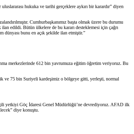
r uluslararası hukuka ve tarihi gerçeklere aykırı bir karardır” diyen
ha cezalandırılmıştır. Cumhurbaşkanımız başta olmak üzere bu durumu
lan edildi. Bütün ülkelere de bu kararı desteklemesi için çağrı
am dünyası bunu en açık şekilde ilan etmiştir.”
barınma merkezlerinde 612 bin yavrumuza eğitim öğretim veriyoruz. Bu
 ve 75 bin Suriyeli kardeşimiz o bölgeye gitti, yerleşti, normal
 ilgili yetkiyi Göç İdaresi Genel Müdürlüğü’ne devrediyoruz. AFAD ilk
ilecek” diye konuştu.