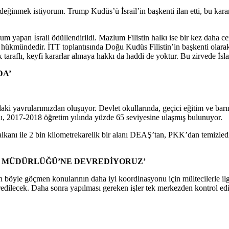
ye değinmek istiyorum. Trump Kudüs’ü İsrail’in başkenti ilan etti, bu kara
 durum yapan İsrail ödüllendirildi. Mazlum Filistin halkı ise bir kez da
hükmündedir. İTT toplantısında Doğu Kudüs Filistin’in başkenti olarak i
k taraflı, keyfi kararlar almaya hakkı da haddi de yoktur. Bu zirvede İsl
DA’
ındaki yavrularımızdan oluşuyor. Devlet okullarında, geçici eğitim ve 
ı, 2017-2018 öğretim yılında yüzde 65 seviyesine ulaşmış bulunuyor.
alkanı ile 2 bin kilometrekarelik bir alanı DEAŞ’tan, PKK’dan temizledik
EL MÜDÜRLÜĞÜ’NE DEVREDİYORUZ’
ndan böyle göçmen konularının daha iyi koordinasyonu için mültecilerle
edilecek. Daha sonra yapılması gereken işler tek merkezden kontrol ed