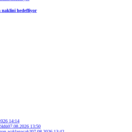
 naklini hedefliyor
2026 14:14
 öldü
07.08.2026 13:50
man açıklanacak?
07.08.2026 13:42