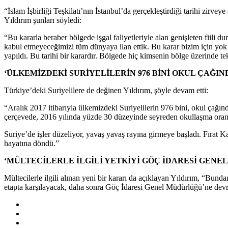
“İslam İşbirliği Teşkilatı’nın İstanbul’da gerçekleştirdiği tarihi zirve
Yıldırım şunları söyledi:
“Bu kararla beraber bölgede işgal faliyetleriyle alan genişleten fiili
kabul etmeyeceğimizi tüm dünyaya ilan ettik. Bu karar bizim için yok 
yapıldı. Bu tarihi bir karardır. Bölgede hiç kimsenin bölge üzerinde te
‘ÜLKEMİZDEKİ SURİYELİLERİN 976 BİNİ OKUL ÇAĞIN
Türkiye’deki Suriyelilere de değinen Yıldırım, şöyle devam etti:
“Aralık 2017 itibarıyla ülkemizdeki Suriyelilerin 976 bini, okul çağ
çerçevede, 2016 yılında yüzde 30 düzeyinde seyreden okullaşma oran
Suriye’de işler düzeliyor, yavaş yavaş rayına girmeye başladı. Fırat K
hayatına döndü.”
‘MÜLTECİLERLE İLGİLİ YETKİYİ GÖÇ İDARESİ GEN
Mültecilerle ilgili alınan yeni bir kararı da açıklayan Yıldırım, “Bu
etapta karşılayacak, daha sonra Göç İdaresi Genel Müdürlüğü’ne devr