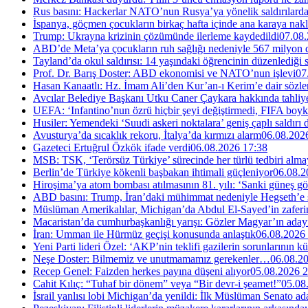
Rus basını: Hackerlar NATO’nun Rusya’ya yönelik saldırılardak
İspanya, göçmen çocukların birkaç hafta içinde ana karaya nakl
Trump: Ukrayna krizinin çözümünde ilerleme kaydedildi
07.08.
ABD’de Meta’ya çocukların ruh sağlığı nedeniyle 567 milyon do
Tayland’da okul saldırısı: 14 yaşındaki öğrencinin düzenlediği si
Prof. Dr. Barış Doster: ABD ekonomisi ve NATO’nun işlevi
07
Hasan Kanaatlı: Hz. İmam Ali’den Kur’an-ı Kerim’e dair sözle
Avcılar Belediye Başkanı Utku Caner Çaykara hakkında tahliye 
UEFA: ‘Infantino’nun özrü hiçbir şeyi değiştirmedi, FIFA boyk
Husiler: Yemendeki ‘Suudi askeri noktalara’ geniş çaplı saldırı
Avusturya’da sıcaklık rekoru, İtalya’da kırmızı alarm
06.08.202
Gazeteci Ertuğrul Özkök ifade verdi
06.08.2026 17:38
MSB: TSK, ‘Terörsüz Türkiye’ sürecinde her türlü tedbiri al
Berlin’de Türkiye kökenli başbakan ihtimali güçleniyor
06.08.2
Hiroşima’ya atom bombası atılmasının 81. yılı: ‘Sanki güneş g
ABD basını: Trump, İran’daki mühimmat nedeniyle Hegseth’e se
Müslüman Amerikalılar, Michigan’da Abdul El-Sayed’in zaferin
Macaristan’da cumhurbaşkanlığı yarışı: Gözler Magyar’ın aday
İran: Umman ile Hürmüz geçişi konusunda anlaştık
06.08.2026
Yeni Parti lideri Özel: ‘AKP’nin teklifi gazilerin sorunlarının 
Neşe Doster: Bilmemiz ve unutmamamız gerekenler…
06.08.2
Recep Genel: Faizden herkes payına düşeni alıyor
05.08.2026 2
Cahit Kılıç: “Tuhaf bir dönem” veya “Bir devr-i şeamet!”
05.08
İsrail yanlısı lobi Michigan’da yenildi: İlk Müslüman Senato a