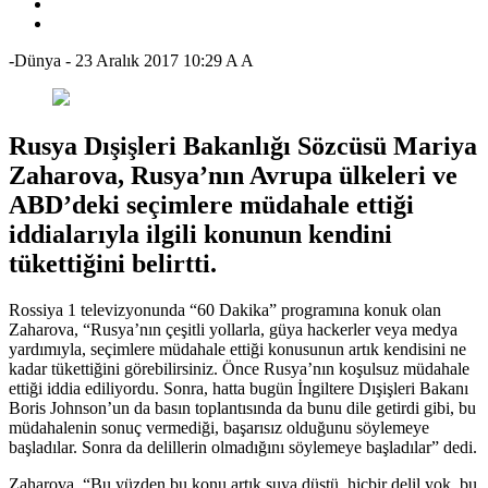
-Dünya
-
23 Aralık 2017 10:29
A
A
Rusya Dışişleri Bakanlığı Sözcüsü Mariya
Zaharova, Rusya’nın Avrupa ülkeleri ve
ABD’deki seçimlere müdahale ettiği
iddialarıyla ilgili konunun kendini
tükettiğini belirtti.
Rossiya 1 televizyonunda “60 Dakika” programına konuk olan
Zaharova, “Rusya’nın çeşitli yollarla, güya hackerler veya medya
yardımıyla, seçimlere müdahale ettiği konusunun artık kendisini ne
kadar tükettiğini görebilirsiniz. Önce Rusya’nın koşulsuz müdahale
ettiği iddia ediliyordu. Sonra, hatta bugün İngiltere Dışişleri Bakanı
Boris Johnson’un da basın toplantısında da bunu dile getirdi gibi, bu
müdahalenin sonuç vermediği, başarısız olduğunu söylemeye
başladılar. Sonra da delillerin olmadığını söylemeye başladılar” dedi.
Zaharova, “Bu yüzden bu konu artık suya düştü, hiçbir delil yok, bu