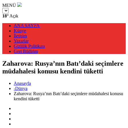
MENÜ
18°
Açık
ANA SAYFA
Künye
İletişim
Yazarlar
Gizlilik Politikası
Geri Bildirim
Zaharova: Rusya’nın Batı’daki seçimlere
müdahalesi konusu kendini tüketti
Anasayfa
-Dünya
Zaharova: Rusya’nın Batı’daki seçimlere müdahalesi konusu
kendini tüketti