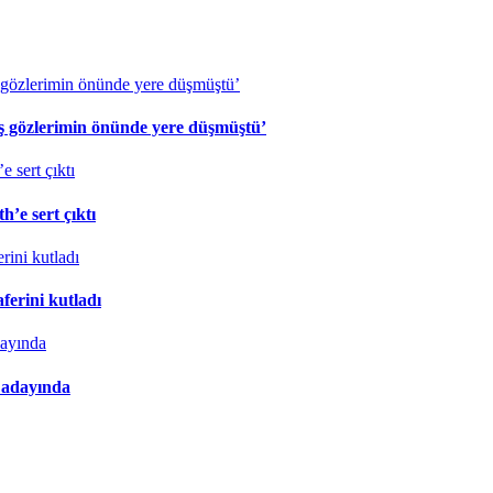
eş gözlerimin önünde yere düşmüştü’
’e sert çıktı
erini kutladı
 adayında