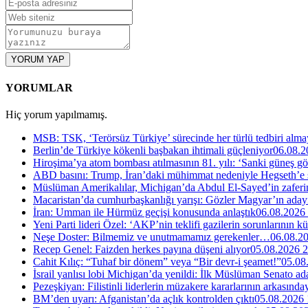
YORUM YAP
YORUMLAR
Hiç yorum yapılmamış.
MSB: TSK, ‘Terörsüz Türkiye’ sürecinde her türlü tedbiri al
Berlin’de Türkiye kökenli başbakan ihtimali güçleniyor
06.08.2
Hiroşima’ya atom bombası atılmasının 81. yılı: ‘Sanki güneş g
ABD basını: Trump, İran’daki mühimmat nedeniyle Hegseth’e se
Müslüman Amerikalılar, Michigan’da Abdul El-Sayed’in zaferin
Macaristan’da cumhurbaşkanlığı yarışı: Gözler Magyar’ın aday
İran: Umman ile Hürmüz geçişi konusunda anlaştık
06.08.2026
Yeni Parti lideri Özel: ‘AKP’nin teklifi gazilerin sorunlarının 
Neşe Doster: Bilmemiz ve unutmamamız gerekenler…
06.08.2
Recep Genel: Faizden herkes payına düşeni alıyor
05.08.2026 2
Cahit Kılıç: “Tuhaf bir dönem” veya “Bir devr-i şeamet!”
05.08
İsrail yanlısı lobi Michigan’da yenildi: İlk Müslüman Senato a
Pezeşkiyan: Filistinli liderlerin müzakere kararlarının arkasında
BM’den uyarı: Afganistan’da açlık kontrolden çıktı
05.08.2026 