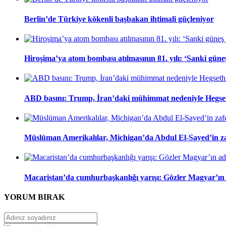
Berlin’de Türkiye kökenli başbakan ihtimali güçleniyor
Hiroşima’ya atom bombası atılmasının 81. yılı: ‘Sanki gün
ABD basını: Trump, İran’daki mühimmat nedeniyle Hegseth
Müslüman Amerikalılar, Michigan’da Abdul El-Sayed’in zaf
Macaristan’da cumhurbaşkanlığı yarışı: Gözler Magyar’ın
YORUM
BIRAK