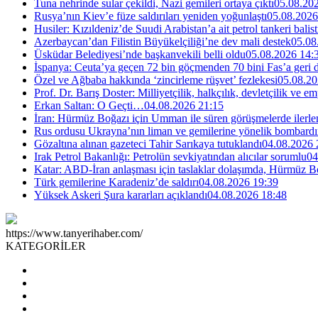
Tuna nehrinde sular çekildi, Nazi gemileri ortaya çıktı
05.08.20
Rusya’nın Kiev’e füze saldırıları yeniden yoğunlaştı
05.08.2026
Husiler: Kızıldeniz’de Suudi Arabistan’a ait petrol tankeri balist
Azerbaycan’dan Filistin Büyükelçiliği’ne dev mali destek
05.08
Üsküdar Belediyesi’nde başkanvekili belli oldu
05.08.2026 14:
İspanya: Ceuta’ya geçen 72 bin göçmenden 70 bini Fas’a geri
Özel ve Ağbaba hakkında ‘zincirleme rüşvet’ fezlekesi
05.08.20
Prof. Dr. Barış Doster: Milliyetçilik, halkçılık, devletçilik ve
Erkan Saltan: O Geçti…
04.08.2026 21:15
İran: Hürmüz Boğazı için Umman ile süren görüşmelerde ilerle
Rus ordusu Ukrayna’nın liman ve gemilerine yönelik bombardı
Gözaltına alınan gazeteci Tahir Sarıkaya tutuklandı
04.08.2026 
Irak Petrol Bakanlığı: Petrolün sevkiyatından alıcılar sorumlu
04
Katar: ABD-İran anlaşması için taslaklar dolaşımda, Hürmüz Bo
Türk gemilerine Karadeniz’de saldırı
04.08.2026 19:39
Yüksek Askeri Şura kararları açıklandı
04.08.2026 18:48
https://www.tanyerihaber.com/
KATEGORİLER