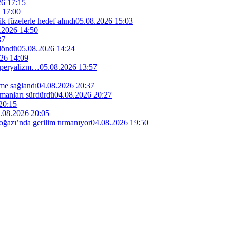
26 17:15
 17:00
ik füzelerle hedef alındı
05.08.2026 15:03
.2026 14:50
37
 döndü
05.08.2026 14:24
26 14:09
 emperyalizm…
05.08.2026 13:57
me sağlandı
04.08.2026 20:37
manları sürdürdü
04.08.2026 20:27
20:15
.08.2026 20:05
ğazı’nda gerilim tırmanıyor
04.08.2026 19:50