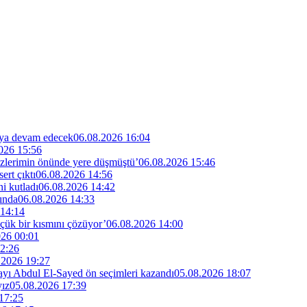
maya devam edecek
06.08.2026 16:04
026 15:56
özlerimin önünde yere düşmüştü’
06.08.2026 15:46
rt çıktı
06.08.2026 14:56
i kutladı
06.08.2026 14:42
ında
06.08.2026 14:33
 14:14
küçük bir kısmını çözüyor’
06.08.2026 14:00
026 00:01
2:26
.2026 19:27
dayı Abdul El-Sayed ön seçimleri kazandı
05.08.2026 18:07
yız
05.08.2026 17:39
17:25