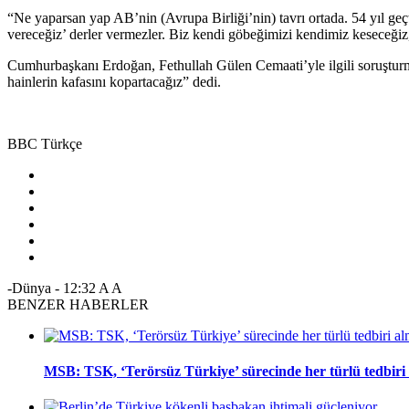
“Ne yaparsan yap AB’nin (Avrupa Birliği’nin) tavrı ortada. 54 yıl geçti.
vereceğiz’ derler vermezler. Biz kendi göbeğimizi kendimiz keseceği
Cumhurbaşkanı Erdoğan, Fethullah Gülen Cemaati’yle ilgili soruşturm
hainlerin kafasını kopartacağız” dedi.
BBC Türkçe
-Dünya
-
12:32
A
A
BENZER HABERLER
MSB: TSK, ‘Terörsüz Türkiye’ sürecinde her türlü tedbir