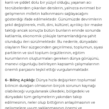
kanlı ve şiddet dolu bir yüzyıl olduğu, yaşanan acı
tecrübelerden çıkarılan derslerin, yalnızca evrimsel bir
gelişmenin milletin kalkınmasını sağlayacağını
gösterdiği ifade edilmektedir. Günümüzde devrimlerin
şekil değiştirerek, milli, dini, kültürel, ayrılıkçı bir maske
taktığı ancak sonuçta bütün bunların eninde sonunda
katliamla, ekonomik çöküşle tamamlandığına şahit
olunduğu ileri sürülmektedir. Bu nedenle, dünyadaki
olayların fikir süzgecinden geçirilmesi, toplumun, siyasi
partilerin ve sivil toplum örgütlerinin, eğitim
kurumlarının oluşturmaları gereken dünya görüşünü,
manevi olgunluğu belirleyen kapsamlı çalışmalarının
önemli parçasını teşkil ettiği vurgulanmaktadır.
6- Bilinç Açıklığı:
Dünya hızla değişirken toplumsal
bilincin durağan olmasının birçok sorunun kaynağı
olabileceği vurgulanarak ülkedeki, bölgedeki ve
dünyadaki tüm gelişmelerin yakından takip
edilmesinin, neler olup bittiğinin anlaşılmasının ve
gelişmelere uyum sağlanmasının önemi ve