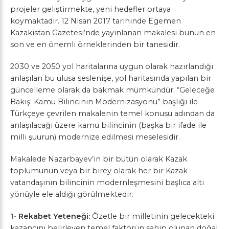
projeler geliştirmekte, yeni hedefler ortaya
koymaktadır. 12 Nisan 2017 tarihinde Egemen
Kazakistan Gazetesi’nde yayınlanan makalesi bunun en
son ve en önemli örneklerinden bir tanesidir.
2030 ve 2050 yol haritalarına uygun olarak hazırlandığı
anlaşılan bu ulusa seslenişe, yol haritasında yapılan bir
güncelleme olarak da bakmak mümkündür. “Geleceğe
Bakış: Kamu Bilincinin Modernizasyonu” başlığı ile
Türkçeye çevrilen makalenin temel konusu adından da
anlaşılacağı üzere kamu bilincinin (başka bir ifade ile
milli şuurun) modernize edilmesi meselesidir.
Makalede Nazarbayev’in bir bütün olarak Kazak
toplumunun veya bir birey olarak her bir Kazak
vatandaşının bilincinin modernleşmesini başlıca altı
yönüyle ele aldığı görülmektedir.
1- Rekabet Yeteneği:
Özetle bir milletinin gelecekteki
kazancını belirleyen temel faktörün sahip olunan doğal