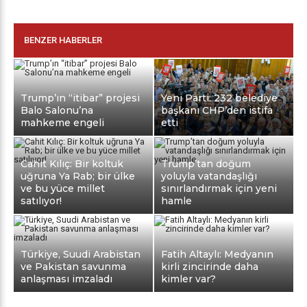
BENZER HABERLER
Trump’ın “itibar” projesi
Yeni Parti: 232 belediye
Balo Salonu’na
başkanı CHP’den istifa
mahkeme engeli
etti
Cahit Kılıç: Bir koltuk
Trump’tan doğum
uğruna Ya Rab; bir ülke
yoluyla vatandaşlığı
ve bu yüce millet
sınırlandırmak için yeni
satılıyor!
hamle
Türkiye, Suudi Arabistan
Fatih Altaylı: Medyanın
ve Pakistan savunma
kirli zincirinde daha
anlaşması imzaladı
kimler var?