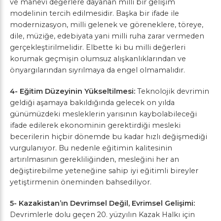
ve manevi değerlere dayanan milli bir gelişim
modelinin tercih edilmesidir. Başka bir ifade ile
modernizasyon, milli gelenek ve göreneklere, töreye,
dile, müziğe, edebiyata yani milli ruha zarar vermeden
gerçekleştirilmelidir. Elbette ki bu milli değerleri
korumak geçmişin olumsuz alışkanlıklarından ve
önyargılarından sıyrılmaya da engel olmamalıdır.
4- Eğitim Düzeyinin Yükseltilmesi:
Teknolojik devrimin
geldiği aşamaya bakıldığında gelecek on yılda
günümüzdeki mesleklerin yarısının kaybolabileceği
ifade edilerek ekonominin gerektirdiği mesleki
becerilerin hiçbir dönemde bu kadar hızlı değişmediği
vurgulanıyor. Bu nedenle eğitimin kalitesinin
artırılmasının gerekliliğinden, mesleğini her an
değiştirebilme yeteneğine sahip iyi eğitimli bireyler
yetiştirmenin öneminden bahsediliyor.
5- Kazakistan’ın Devrimsel Değil, Evrimsel Gelişimi:
Devrimlerle dolu geçen 20. yüzyılın Kazak Halkı için