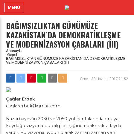
MENÜ
BAĞIMSIZLIKTAN GÜNÜMÜZE
KAZAKİSTAN’DA DEMOKRATİKLEŞME
VE MODERNİZASYON ÇABALARI (III)
Anasayfa
-Genel
BAĞIMSIZLIKTAN GÜNÜMÜZE KAZAKİSTAN’DA DEMOKRATİKLEŞME
VE MODERNİZASYON ÇABALARI (III)
-Genel
-
30 Haziran 2017 21:53
Çağlar Erbek
caglarerbek@gmail.com
Nazarbayev’in 2030 ve 2050 yol haritalarında ortaya
koyduğu vizyona bu bilgiler ışığında bakmakta fayda
vardır. Bu vizyona uygun olarak zaman zaman yeni