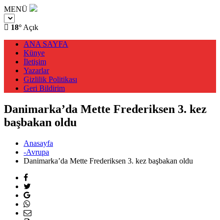
MENÜ
18°
Açık
ANA SAYFA
Künye
İletişim
Yazarlar
Gizlilik Politikası
Geri Bildirim
Danimarka’da Mette Frederiksen 3. kez
başbakan oldu
Anasayfa
-Avrupa
Danimarka’da Mette Frederiksen 3. kez başbakan oldu