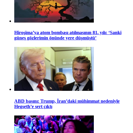
Hiroşima’ya atom bombası atılmasının 81. yılı: ‘Sanki
güneş gözlerimin önünde yere düşmüştü’
ABD basını: Trump, İran’daki mühimmat nedeniyle
Hegseth’e sert çıktı