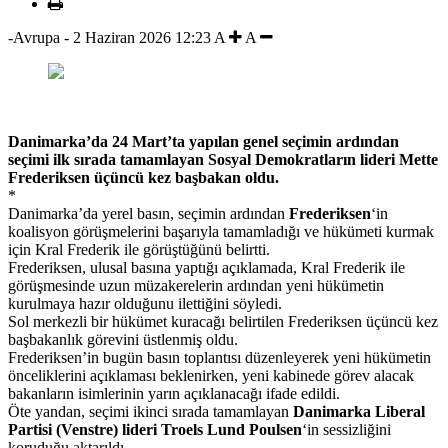
-Avrupa
-
2 Haziran 2026 12:23
A
A
Danimarka’da 24 Mart’ta yapılan genel seçimin ardından
seçimi ilk sırada tamamlayan Sosyal Demokratların lideri Mette
Frederiksen üçüncü kez başbakan oldu.
*
Danimarka’da yerel basın, seçimin ardından
Frederiksen
‘in
koalisyon görüşmelerini başarıyla tamamladığı ve hükümeti kurmak
için Kral Frederik ile görüştüğünü belirtti.
Frederiksen, ulusal basına yaptığı açıklamada, Kral Frederik ile
görüşmesinde uzun müzakerelerin ardından yeni hükümetin
kurulmaya hazır olduğunu ilettiğini söyledi.
Sol merkezli bir hükümet kuracağı belirtilen Frederiksen üçüncü kez
başbakanlık görevini üstlenmiş oldu.
Frederiksen’in bugün basın toplantısı düzenleyerek yeni hükümetin
önceliklerini açıklaması beklenirken, yeni kabinede görev alacak
bakanların isimlerinin yarın açıklanacağı ifade edildi.
Öte yandan, seçimi ikinci sırada tamamlayan
Danimarka Liberal
Partisi (Venstre) lideri Troels Lund Poulsen
‘in sessizliğini
koruduğu aktarıldı.