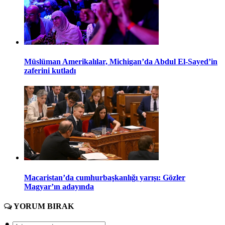
Müslüman Amerikalılar, Michigan’da Abdul El-Sayed’in
zaferini kutladı
Macaristan’da cumhurbaşkanlığı yarışı: Gözler
Magyar’ın adayında
YORUM
BIRAK