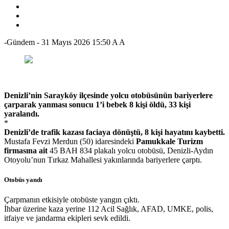
-Gündem
-
31 Mayıs 2026 15:50
A
A
Denizli’nin Sarayköy ilçesinde yolcu otobüsünün bariyerlere
çarparak yanması sonucu 1’i bebek 8 kişi öldü, 33 kişi
yaralandı.
*
Denizli’de trafik kazası faciaya dönüştü, 8 kişi hayatını kaybetti.
Mustafa Fevzi Merdun (50) idaresindeki
Pamukkale Turizm
firmasına ait
45 BAH 834 plakalı yolcu otobüsü, Denizli-Aydın
Otoyolu’nun Tırkaz Mahallesi yakınlarında bariyerlere çarptı.
Otobüs yandı
Çarpmanın etkisiyle otobüste yangın çıktı.
İhbar üzerine kaza yerine 112 Acil Sağlık, AFAD, UMKE, polis,
itfaiye ve jandarma ekipleri sevk edildi.