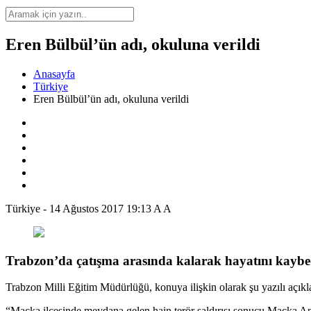
Eren Bülbül’ün adı, okuluna verildi
Anasayfa
Türkiye
Eren Bülbül’ün adı, okuluna verildi
Türkiye
-
14 Ağustos 2017 19:13
A
A
Trabzon’da çatışma arasında kalarak hayatını kaybe
Trabzon Milli Eğitim Müdürlüğü, konuya ilişkin olarak şu yazılı açıkl
“Maçka ilçesinde meydana gelen hain terör saldırısı sonucu Maçka An