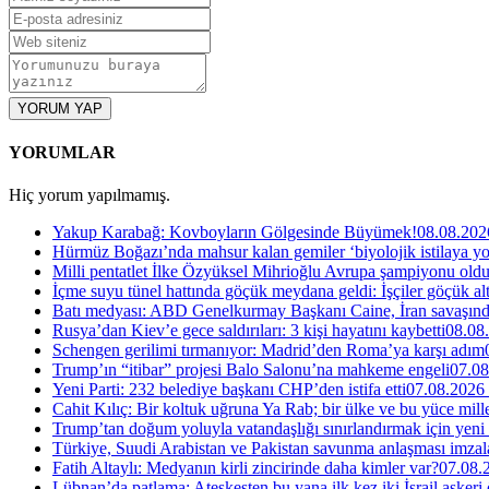
YORUM YAP
YORUMLAR
Hiç yorum yapılmamış.
Yakup Karabağ: Kovboyların Gölgesinde Büyümek!
08.08.202
Hürmüz Boğazı’nda mahsur kalan gemiler ‘biyolojik istilaya yol
Milli pentatlet İlke Özyüksel Mihrioğlu Avrupa şampiyonu old
İçme suyu tünel hattında göçük meydana geldi: İşçiler göçük alt
Batı medyası: ABD Genelkurmay Başkanı Caine, İran savaşında 
Rusya’dan Kiev’e gece saldırıları: 3 kişi hayatını kaybetti
08.08
Schengen gerilimi tırmanıyor: Madrid’den Roma’ya karşı adım
Trump’ın “itibar” projesi Balo Salonu’na mahkeme engeli
07.08
Yeni Parti: 232 belediye başkanı CHP’den istifa etti
07.08.2026
Cahit Kılıç: Bir koltuk uğruna Ya Rab; bir ülke ve bu yüce millet
Trump’tan doğum yoluyla vatandaşlığı sınırlandırmak için yeni
Türkiye, Suudi Arabistan ve Pakistan savunma anlaşması imzal
Fatih Altaylı: Medyanın kirli zincirinde daha kimler var?
07.08.
Lübnan’da patlama: Ateşkesten bu yana ilk kez iki İsrail askeri