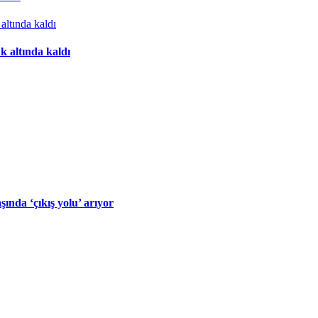
k altında kaldı
nda ‘çıkış yolu’ arıyor