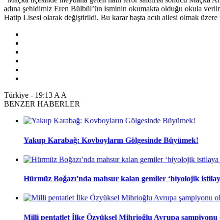
adına şehidimiz Eren Bülbül’ün isminin okumakta olduğu okula verilm
Hatip Lisesi olarak değiştirildi. Bu karar başta acılı ailesi olmak üzere
Türkiye
-
19:13
A
A
BENZER HABERLER
Yakup Karabağ: Kovboyların Gölgesinde Büyümek!
Hürmüz Boğazı’nda mahsur kalan gemiler ‘biyolojik istilaya
Milli pentatlet İlke Özyüksel Mihrioğlu Avrupa şampiyonu