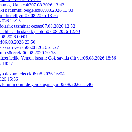
man açıklanacak?
07.08.2026 13:42
i katılımını belgeledi
07.08.2026 13:33
ini hedefliyor
07.08.2026 13:26
2026 13:15
larlık tazminat cezası
07.08.2026 12:52
lahlı saldırıda 6 kişi öldü
07.08.2026 12:40
.08.2026 00:01
r!
06.08.2026 23:50
kararı verildi
06.08.2026 21:27
otu sürecek’
06.08.2026 20:58
 düzenledik, Yemen basını: Çok sayıda ölü var
06.08.2026 18:56
6 18:47
maya devam edecek
06.08.2026 16:04
026 15:56
özlerimin önünde yere düşmüştü’
06.08.2026 15:46