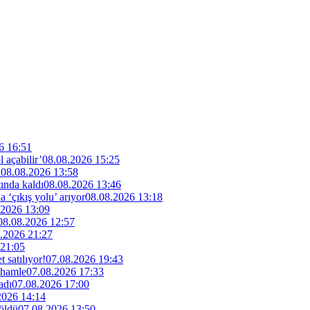
6 16:51
 açabilir’
08.08.2026 15:25
u
08.08.2026 13:58
ında kaldı
08.08.2026 13:46
‘çıkış yolu’ arıyor
08.08.2026 13:18
.2026 13:09
08.08.2026 12:57
.2026 21:27
 21:05
 satılıyor!
07.08.2026 19:43
 hamle
07.08.2026 17:33
adı
07.08.2026 17:00
2026 14:14
 öldü
07.08.2026 13:50