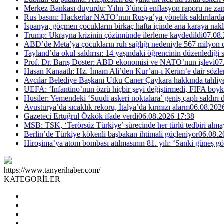
Merkez Bankası duyurdu: Yılın 3’üncü enflasyon raporu ne za
Rus basını: Hackerlar NATO’nun Rusya’ya yönelik saldırılardak
İspanya, göçmen çocukların birkaç hafta içinde ana karaya nakl
Trump: Ukrayna krizinin çözümünde ilerleme kaydedildi
07.08.
ABD’de Meta’ya çocukların ruh sağlığı nedeniyle 567 milyon do
Tayland’da okul saldırısı: 14 yaşındaki öğrencinin düzenlediği si
Prof. Dr. Barış Doster: ABD ekonomisi ve NATO’nun işlevi
07
Hasan Kanaatlı: Hz. İmam Ali’den Kur’an-ı Kerim’e dair sözle
Avcılar Belediye Başkanı Utku Caner Çaykara hakkında tahliye 
UEFA: ‘Infantino’nun özrü hiçbir şeyi değiştirmedi, FIFA boyk
Husiler: Yemendeki ‘Suudi askeri noktalara’ geniş çaplı saldırı
Avusturya’da sıcaklık rekoru, İtalya’da kırmızı alarm
06.08.202
Gazeteci Ertuğrul Özkök ifade verdi
06.08.2026 17:38
MSB: TSK, ‘Terörsüz Türkiye’ sürecinde her türlü tedbiri al
Berlin’de Türkiye kökenli başbakan ihtimali güçleniyor
06.08.2
Hiroşima’ya atom bombası atılmasının 81. yılı: ‘Sanki güneş g
https://www.tanyerihaber.com/
KATEGORİLER