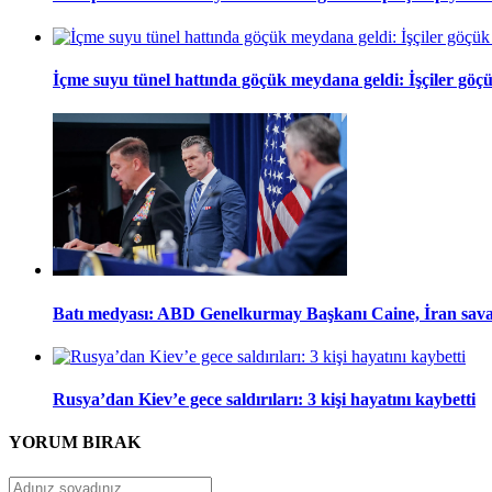
İçme suyu tünel hattında göçük meydana geldi: İşçiler göçü
Batı medyası: ABD Genelkurmay Başkanı Caine, İran savaşı
Rusya’dan Kiev’e gece saldırıları: 3 kişi hayatını kaybetti
YORUM
BIRAK