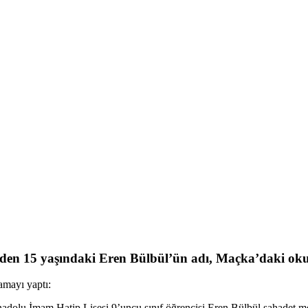
den 15 yaşındaki Eren Bülbül’ün adı, Maçka’daki okul
amayı yaptı:
adolu İmam Hatip Lisesi 9’uncu sınıf öğrencisi Eren Bülbül şahadet me