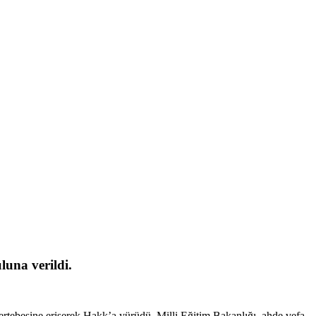
una verildi.
rtebesine erişerek Hakk’a yürüdü. Milli Eğitim Bakanlığı, ahde vefa