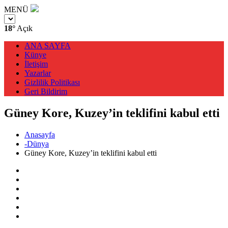
MENÜ
18°
Açık
ANA SAYFA
Künye
İletişim
Yazarlar
Gizlilik Politikası
Geri Bildirim
Güney Kore, Kuzey’in teklifini kabul etti
Anasayfa
-Dünya
Güney Kore, Kuzey’in teklifini kabul etti