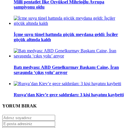
Milli pentatlet İlke Özyüksel Mihrioğlu Avrupa
şampiyonu oldu
İçme suyu tünel hattında göçük meydana geldi: İşçiler
göçük altında kaldı
Batı medyası: ABD Genelkurmay Başkanı Caine, İran
savaşında ‘çıkış yolu’ arıyor
Rusya’dan Kiev’e gece saldırıları: 3 kişi hayatını kaybetti
YORUM
BIRAK