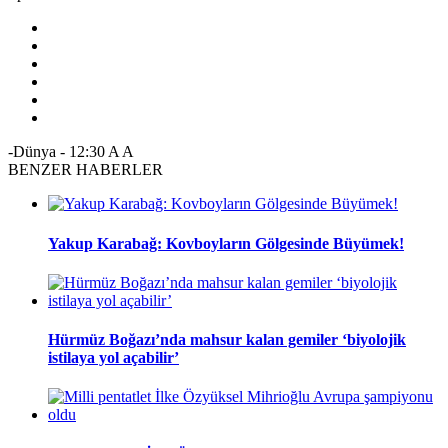
-Dünya
-
12:30
A
A
BENZER HABERLER
Yakup Karabağ: Kovboyların Gölgesinde Büyümek!
Hürmüz Boğazı’nda mahsur kalan gemiler ‘biyolojik
istilaya yol açabilir’