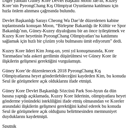
Diğer yandan Güney Kore Devlet Başkanı Moon Jae-in, Kuzey
Kore’nin PyeongChang Kış Olimpiyat Oyunlarına katılması için
hızla önlem alınması çağrısında bulundu.
Devlet Başkanlığı Sarayı Cheong Wa Dae’de düzenlenen kabine
toplantısında konuşan Moon, “Birleşme Bakanlığı ile Kültür ve Spor
Bakanlığı’nın, Güney-Kuzey diyaloğunu bir an önce iyileştirmek ve
Kuzey Kore heyetinin PyeongChang Olimpiyatları’na katılımını
sağlamak için hızlı bir çözüm yolu bulmasını ümit ediyorum” dedi.
Kuzey Kore lideri Kim Jong-un, yeni yıl konuşmasında, Kore
Yarımadası’nda askeri gerilimin düşürülmesi ve Güney Kore ile
ilişkilerin gelişmesi gerektiğini vurgulamıştı.
Güney Kore’de düzenlenecek 2018 PyeongChang Kış
Olimpiyatlarına heyet gönderilebileceğini kaydeden Kim, bu konuda
Seul ile görüşmelere açık olduklarını ifade etmişti.
Güney Kore Devlet Başkanlığı Sözcüsü Park Soo-hyun da dün
basına yaptığı açıklamada, Kuzey Kore liderinin, olimpiyatlara heyet
gönderme yönündeki istekliliğini ifade etmiş olmasından ve Koreler
arasındaki ilişkilerin gelişmesi gerektiğini kabul ederek bu konuda
Seul ile görüşmelere açık olduğunu belirtmesinden memnuniyet
duyduklarını kaydetmişti.
Sputnik