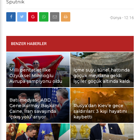
Sputnik
-Dünya
-
12:16
BENZER HABERLER
Milli pentatlet İlke
İçme suyu tünel hattında
Özyüksel Mihrioğlu
göçük meydana geldi:
Avrupa şampiyonu oldu
İşçiler göçük altında kaldı
Batı medyası: ABD
Genelkurmay Başkanı
Rusya’dan Kiev’e gece
Caine, İran savaşında
saldırıları: 3 kişi hayatını
‘çıkış yolu’ arıyor
kaybetti