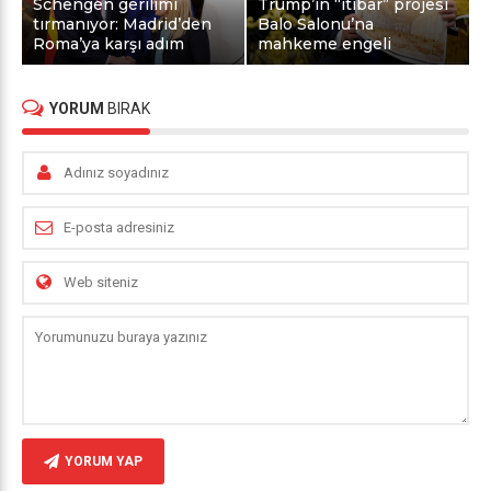
Schengen gerilimi
Trump’ın “itibar” projesi
tırmanıyor: Madrid’den
Balo Salonu’na
Roma’ya karşı adım
mahkeme engeli
YORUM
BIRAK
YORUM YAP