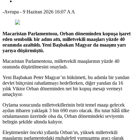
-Avrupa
-
9 Haziran 2026 16:07
A
A
Macaristan Parlamentosu, Orban döneminden kopuşa işaret
eden sembolik bir adım attı, milletvekili maaşları yüzde 40
oranında azaltıldı. Yeni Başbakan Magyar da maaşını yarı
yarıya düşürmüştü.
Macaristan Parlamentosu, milletvekili maaşlarının yüzde 40
oranında düşürülmesini onayladı.
Yeni Başbakan Peter Magyar’ın hükümeti, bu adımla bir yandan
devlet bütçesini rahatlatmayı hedeflerken, diğer yandan da 16
yılık Viktor Orban döneminden net bir kopuş mesajı vermeyi
amaçlıyor.
Oylama sonucunda milletvekillerinin brüt temel maaşı gelecek
aydan itibaren yaklaşık 3 bin 690 euro olacak. Bu tutar hâlâ ülke
ortalamasının üzerinde olsa da, Orban dönemindeki seviyenin
belirgin şekilde altında kalıyor.
Eleştirmenler önceki yıllarda Orban’ın, yüksek milletvekili
maaşlarını parlamentodaki muhalefeti yumuşatma aracı olarak