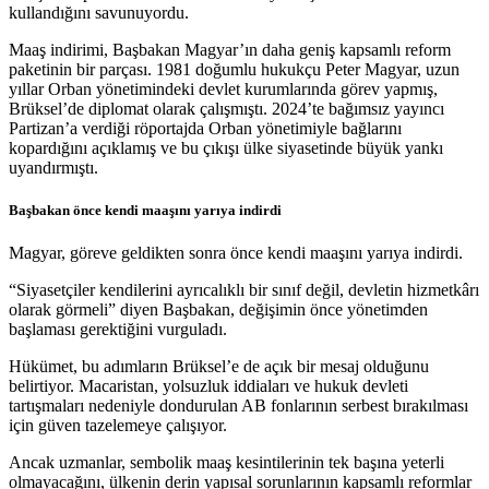
kullandığını savunuyordu.
Maaş indirimi, Başbakan Magyar’ın daha geniş kapsamlı reform
paketinin bir parçası. 1981 doğumlu hukukçu Peter Magyar, uzun
yıllar Orban yönetimindeki devlet kurumlarında görev yapmış,
Brüksel’de diplomat olarak çalışmıştı. 2024’te bağımsız yayıncı
Partizan’a verdiği röportajda Orban yönetimiyle bağlarını
kopardığını açıklamış ve bu çıkışı ülke siyasetinde büyük yankı
uyandırmıştı.
Başbakan önce kendi maaşını yarıya indirdi
Magyar, göreve geldikten sonra önce kendi maaşını yarıya indirdi.
“Siyasetçiler kendilerini ayrıcalıklı bir sınıf değil, devletin hizmetkârı
olarak görmeli” diyen Başbakan, değişimin önce yönetimden
başlaması gerektiğini vurguladı.
Hükümet, bu adımların Brüksel’e de açık bir mesaj olduğunu
belirtiyor. Macaristan, yolsuzluk iddiaları ve hukuk devleti
tartışmaları nedeniyle dondurulan AB fonlarının serbest bırakılması
için güven tazelemeye çalışıyor.
Ancak uzmanlar, sembolik maaş kesintilerinin tek başına yeterli
olmayacağını, ülkenin derin yapısal sorunlarının kapsamlı reformlar