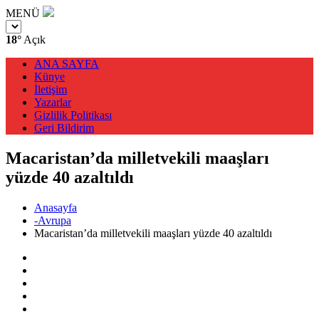
MENÜ
18°
Açık
ANA SAYFA
Künye
İletişim
Yazarlar
Gizlilik Politikası
Geri Bildirim
Macaristan’da milletvekili maaşları
yüzde 40 azaltıldı
Anasayfa
-Avrupa
Macaristan’da milletvekili maaşları yüzde 40 azaltıldı