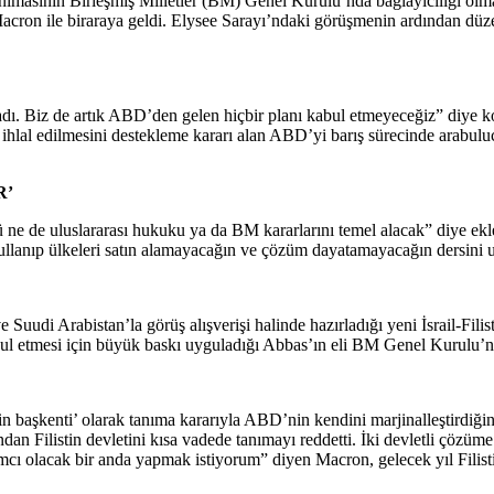
ımasının Birleşmiş Milletler (BM) Genel Kurulu’nda bağlayıcılığı olmay
ile biraraya geldi. Elysee Sarayı’ndaki görüşmenin ardından düzenlen
ı. Biz de artık ABD’den gelen hiçbir planı kabul etmeyeceğiz” diye ko
 ihlal edilmesini destekleme kararı alan ABD’yi barış sürecinde arabul
R’
mü ne de uluslararası hukuku ya da BM kararlarını temel alacak” diye
llanıp ülkeleri satın alamayacağın ve çözüm dayatamayacağın dersini um
Suudi Arabistan’la görüş alışverişi halinde hazırladığı yeni İsrail-Fili
 etmesi için büyük baskı uyguladığı Abbas’ın eli BM Genel Kurulu’nda
başkenti’ olarak tanıma kararıyla ABD’nin kendini marjinalleştirdiğini d
Filistin devletini kısa vadede tanımayı reddetti. İki devletli çözüme u
cı olacak bir anda yapmak istiyorum” diyen Macron, gelecek yıl Filistin 