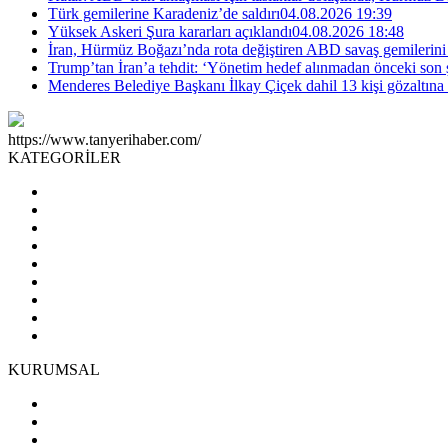
Türk gemilerine Karadeniz’de saldırı
04.08.2026 19:39
Yüksek Askeri Şura kararları açıklandı
04.08.2026 18:48
İran, Hürmüz Boğazı’nda rota değiştiren ABD savaş gemilerini 
Trump’tan İran’a tehdit: ‘Yönetim hedef alınmadan önceki son 
Menderes Belediye Başkanı İlkay Çiçek dahil 13 kişi gözaltına 
https://www.tanyerihaber.com/
KATEGORİLER
KURUMSAL