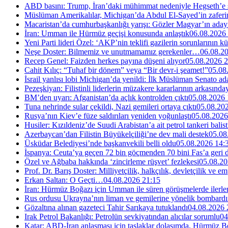
ABD basını: Trump, İran’daki mühimmat nedeniyle Hegseth’e se
Müslüman Amerikalılar, Michigan’da Abdul El-Sayed’in zaferin
Macaristan’da cumhurbaşkanlığı yarışı: Gözler Magyar’ın aday
İran: Umman ile Hürmüz geçişi konusunda anlaştık
06.08.2026
Yeni Parti lideri Özel: ‘AKP’nin teklifi gazilerin sorunlarının 
Neşe Doster: Bilmemiz ve unutmamamız gerekenler…
06.08.2
Recep Genel: Faizden herkes payına düşeni alıyor
05.08.2026 2
Cahit Kılıç: “Tuhaf bir dönem” veya “Bir devr-i şeamet!”
05.08
İsrail yanlısı lobi Michigan’da yenildi: İlk Müslüman Senato a
Pezeşkiyan: Filistinli liderlerin müzakere kararlarının arkasında
BM’den uyarı: Afganistan’da açlık kontrolden çıktı
05.08.2026 
Tuna nehrinde sular çekildi, Nazi gemileri ortaya çıktı
05.08.20
Rusya’nın Kiev’e füze saldırıları yeniden yoğunlaştı
05.08.2026
Husiler: Kızıldeniz’de Suudi Arabistan’a ait petrol tankeri balist
Azerbaycan’dan Filistin Büyükelçiliği’ne dev mali destek
05.08
Üsküdar Belediyesi’nde başkanvekili belli oldu
05.08.2026 14:
İspanya: Ceuta’ya geçen 72 bin göçmenden 70 bini Fas’a geri
Özel ve Ağbaba hakkında ‘zincirleme rüşvet’ fezlekesi
05.08.20
Prof. Dr. Barış Doster: Milliyetçilik, halkçılık, devletçilik ve
Erkan Saltan: O Geçti…
04.08.2026 21:15
İran: Hürmüz Boğazı için Umman ile süren görüşmelerde ilerle
Rus ordusu Ukrayna’nın liman ve gemilerine yönelik bombardı
Gözaltına alınan gazeteci Tahir Sarıkaya tutuklandı
04.08.2026 
Irak Petrol Bakanlığı: Petrolün sevkiyatından alıcılar sorumlu
04
Katar: ABD-İran anlaşması için taslaklar dolaşımda, Hürmüz Bo