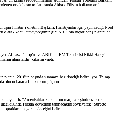
an bir kararla reddedilmesinin ardından, Filistin Yönetimi Başkanı
en ortak basın toplantısında Abbas, Filistin halkının artık
nuşan Filistin Yönetimi Başkanı, Hıristiyanlar için yayımladığı Noel
ucu olarak kabul etmeyeceğimiz gibi ABD’nin hiçbir barış planını da
 ekleyen Abbas, Trump’ın ve ABD’nin BM Temsilcisi Nikki Haley’in
arım almışlardır” çıkışını yaptı.
stin planını 2018’in başında sunmaya hazırlandığı belirtiliyor. Trump
 alınan kararla biraz olsun güçlendi.
ile getirdi. ”Amerikalılar kendilerini marjinalleştirdiler, ben onlar
laşıldığında Filistin devletinin tanınacağını söyleyerek ”Süreçte
topraklarını ziyaret edeceğini belirtti.