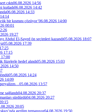
rt çıktı
06.08.2026 14:56
i kutladı
06.08.2026 14:42
ında
06.08.2026 14:33
 14:14
küçük bir kısmını çözüyor’
06.08.2026 14:00
026 00:01
2:26
.2026 19:27
dayı Abdul El-Sayed ön seçimleri kazandı
05.08.2026 18:07
yız
05.08.2026 17:39
17:25
26 17:15
 17:00
ik füzelerle hedef alındı
05.08.2026 15:03
.2026 14:50
37
 döndü
05.08.2026 14:24
26 14:09
 emperyalizm…
05.08.2026 13:57
me sağlandı
04.08.2026 20:37
manları sürdürdü
04.08.2026 20:27
20:15
.08.2026 20:05
ğazı’nda gerilim tırmanıyor
04.08.2026 19:50