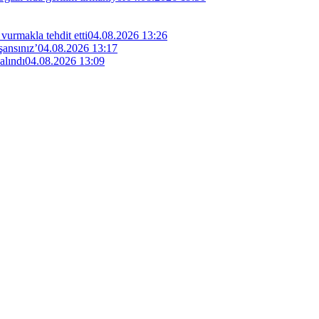
vurmakla tehdit etti
04.08.2026 13:26
şansınız’
04.08.2026 13:17
alındı
04.08.2026 13:09