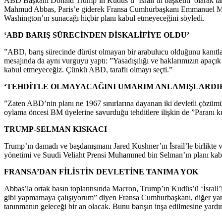
ABD Başkanı Donald Trump’ın Kudüs’ü ‘İsrail’in başkenti’ olarak tan
Mahmud Abbas, Paris’e giderek Fransa Cumhurbaşkanı Emmanuel Macron 
Washington’ın sunacağı hiçbir planı kabul etmeyeceğini söyledi.
‘ABD BARIŞ SÜRECİNDEN DİSKALİFİYE OLDU’
”ABD, barış sürecinde dürüst olmayan bir arabulucu olduğunu kanıtlad
mesajında da aynı vurguyu yaptı: ”Yasadışılığı ve haklarımızın apaçık
kabul etmeyeceğiz. Çünkü ABD, taraflı olmayı seçti.”
‘TEHDİTLE OLMAYACAĞINI UMARIM ANLAMIŞLARDI
”Zaten ABD’nin planı ne 1967 sınırlarına dayanan iki devletli çözü
oylama öncesi BM üyelerine savurduğu tehditlere ilişkin de ”Paranı ku
TRUMP-SELMAN KISKACI
Trump’ın damadı ve başdanışmanı Jared Kushner’ın İsrail’le birlikte ve 
yönetimi ve Suudi Veliaht Prensi Muhammed bin Selman’ın planı kabul
FRANSA’DAN FİLİSTİN DEVLETİNE TANIMA YOK
Abbas’la ortak basın toplantısında Macron, Trump’ın Kudüs’ü ‘İsrail’in 
gibi yapmamaya çalışıyorum” diyen Fransa Cumhurbaşkanı, diğer yandan 
tanınmanın geleceği bir an olacak. Bunu barışın inşa edilmesine yardım