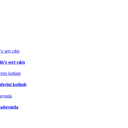
’e sert çıktı
erini kutladı
 adayında