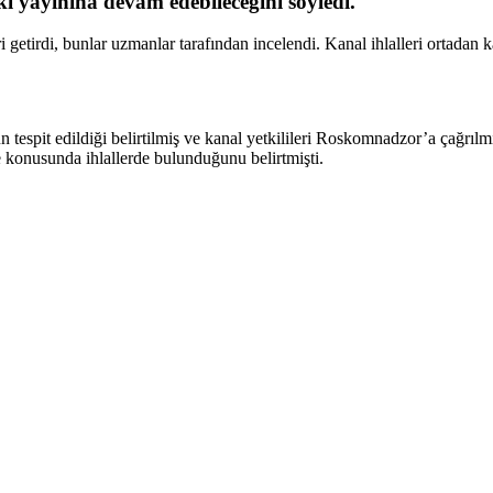
ki yayınına devam edebileceğini söyledi.
tirdi, bunlar uzmanlar tarafından incelendi. Kanal ihlalleri ortadan 
 tespit edildiği belirtilmiş ve kanal yetkilileri Roskomnadzor’a çağ
e konusunda ihlallerde bulunduğunu belirtmişti.