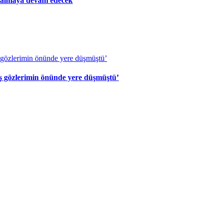
i almaya devam edecek
eş gözlerimin önünde yere düşmüştü’