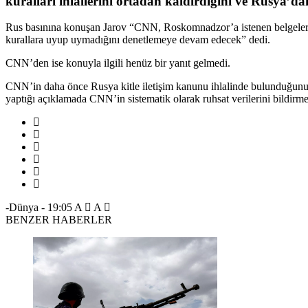
kuralları ihlallerini ortadan kaldırdığını ve Rusya’da
Rus basınına konuşan Jarov “CNN, Roskomnadzor’a istenen belgeleri ge
kurallara uyup uymadığını denetlemeye devam edecek” dedi.
CNN’den ise konuyla ilgili henüz bir yanıt gelmedi.
CNN’in daha önce Rusya kitle iletişim kanunu ihlalinde bulunduğunun
yaptığı açıklamada CNN’in sistematik olarak ruhsat verilerini bildirm
-Dünya
-
19:05
A
A
BENZER HABERLER