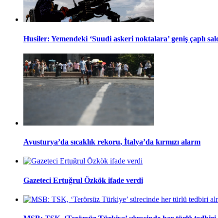
Husiler: Yemendeki ‘Suudi askeri noktalara’ geniş çaplı sal
Avusturya’da sıcaklık rekoru, İtalya’da kırmızı alarm
Gazeteci Ertuğrul Özkök ifade verdi