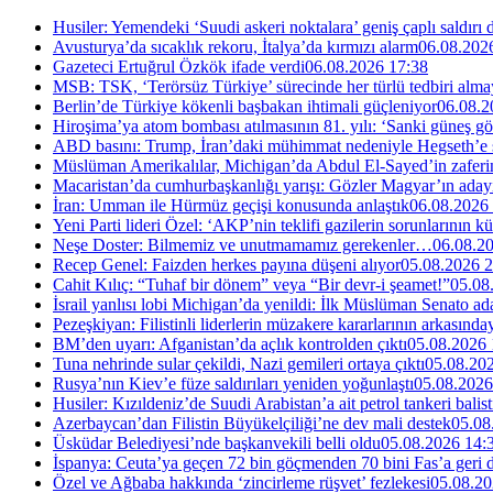
Husiler: Yemendeki ‘Suudi askeri noktalara’ geniş çaplı saldırı
Avusturya’da sıcaklık rekoru, İtalya’da kırmızı alarm
06.08.202
Gazeteci Ertuğrul Özkök ifade verdi
06.08.2026 17:38
MSB: TSK, ‘Terörsüz Türkiye’ sürecinde her türlü tedbiri al
Berlin’de Türkiye kökenli başbakan ihtimali güçleniyor
06.08.2
Hiroşima’ya atom bombası atılmasının 81. yılı: ‘Sanki güneş g
ABD basını: Trump, İran’daki mühimmat nedeniyle Hegseth’e se
Müslüman Amerikalılar, Michigan’da Abdul El-Sayed’in zaferin
Macaristan’da cumhurbaşkanlığı yarışı: Gözler Magyar’ın aday
İran: Umman ile Hürmüz geçişi konusunda anlaştık
06.08.2026
Yeni Parti lideri Özel: ‘AKP’nin teklifi gazilerin sorunlarının 
Neşe Doster: Bilmemiz ve unutmamamız gerekenler…
06.08.2
Recep Genel: Faizden herkes payına düşeni alıyor
05.08.2026 2
Cahit Kılıç: “Tuhaf bir dönem” veya “Bir devr-i şeamet!”
05.08
İsrail yanlısı lobi Michigan’da yenildi: İlk Müslüman Senato a
Pezeşkiyan: Filistinli liderlerin müzakere kararlarının arkasında
BM’den uyarı: Afganistan’da açlık kontrolden çıktı
05.08.2026 
Tuna nehrinde sular çekildi, Nazi gemileri ortaya çıktı
05.08.20
Rusya’nın Kiev’e füze saldırıları yeniden yoğunlaştı
05.08.2026
Husiler: Kızıldeniz’de Suudi Arabistan’a ait petrol tankeri balist
Azerbaycan’dan Filistin Büyükelçiliği’ne dev mali destek
05.08
Üsküdar Belediyesi’nde başkanvekili belli oldu
05.08.2026 14:
İspanya: Ceuta’ya geçen 72 bin göçmenden 70 bini Fas’a geri
Özel ve Ağbaba hakkında ‘zincirleme rüşvet’ fezlekesi
05.08.20