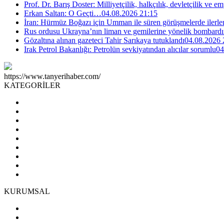
Prof. Dr. Barış Doster: Milliyetçilik, halkçılık, devletçilik ve
Erkan Saltan: O Geçti…
04.08.2026 21:15
İran: Hürmüz Boğazı için Umman ile süren görüşmelerde ilerle
Rus ordusu Ukrayna’nın liman ve gemilerine yönelik bombardı
Gözaltına alınan gazeteci Tahir Sarıkaya tutuklandı
04.08.2026 
Irak Petrol Bakanlığı: Petrolün sevkiyatından alıcılar sorumlu
04
https://www.tanyerihaber.com/
KATEGORİLER
KURUMSAL