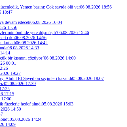
 düzenledik, Yemen basını: Çok sayıda ölü var
06.08.2026 18:56
6 18:47
maya devam edecek
06.08.2026 16:04
026 15:56
özlerimin önünde yere düşmüştü’
06.08.2026 15:46
rt çıktı
06.08.2026 14:56
i kutladı
06.08.2026 14:42
ında
06.08.2026 14:33
 14:14
küçük bir kısmını çözüyor’
06.08.2026 14:00
026 00:01
2:26
.2026 19:27
dayı Abdul El-Sayed ön seçimleri kazandı
05.08.2026 18:07
yız
05.08.2026 17:39
17:25
26 17:15
 17:00
ik füzelerle hedef alındı
05.08.2026 15:03
.2026 14:50
37
 döndü
05.08.2026 14:24
26 14:09