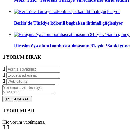
MSB: TSK, ‘Terörsüz Türkiye’ sürecinde her türlü tedbir
Berlin’de Türkiye kökenli başbakan ihtimali güçleniyor
Hiroşima’ya atom bombası atılmasının 81. yılı: ‘Sanki gün
YORUM
BIRAK
YORUM YAP
YORUMLAR
Hiç yorum yapılmamış.