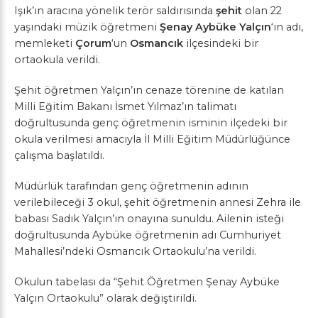
Işık’ın aracına yönelik terör saldırısında
şehit
olan 22
yaşındaki müzik öğretmeni
Şenay Aybüke Yalçın
‘ın adı,
memleketi
Çorum
‘un
Osmancık
ilçesindeki bir
ortaokula verildi.
Şehit öğretmen Yalçın’ın cenaze törenine de katılan
Milli Eğitim Bakanı İsmet Yılmaz’ın talimatı
doğrultusunda genç öğretmenin isminin ilçedeki bir
okula verilmesi amacıyla İl Milli Eğitim Müdürlüğünce
çalışma başlatıldı.
Müdürlük tarafından genç öğretmenin adının
verilebileceği 3 okul, şehit öğretmenin annesi Zehra ile
babası Sadık Yalçın’ın onayına sunuldu. Ailenin isteği
doğrultusunda Aybüke öğretmenin adı Cumhuriyet
Mahallesi’ndeki Osmancık Ortaokulu’na verildi.
Okulun tabelası da “Şehit Öğretmen Şenay Aybüke
Yalçın Ortaokulu” olarak değiştirildi.