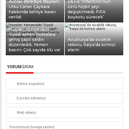
Avcılar Belediye Başkanı
UEFA: ‘Infantino’nun
Utku Caner Çaykara
özrü hiçbir şeyi
hakkında tahliye kararı
değiştirmedi, FIFA
verildi
boykotu sürecek’
Husiler: Yemendeki
‘Suudi askeri noktalara’
geniş çaplı saldırı
Avusturya’da sıcaklık
düzenledik, Yemen
rekoru, İtalya’da kırmızı
basını: Çok sayıda ölü var
alarm
YORUM
BIRAK