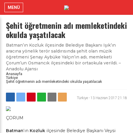
MENÜ
Şehit öğretmenin adı memleketindeki
okulda yaşatılacak
Batman’ın Kozluk ilçesinde Belediye Başkanı Işık’ın
aracına yönelik terör saldırısında şehit olan müzik
öğretmeni Şenay Aybüke Yalçın’ın adı, memleketi
Çorum’un Osmancık ilçesindeki bir ortaokula verildi. –
Anadolu Ajansı
Anasayfa
Türkiye
Şehit öğretmenin adı memleketindeki okulda yaşatılacak
Türkiye
-
13 Haziran 2017 21:18
ÇORUM
Batman
‘ın
Kozluk
ilçesinde Belediye Başkanı Veysi