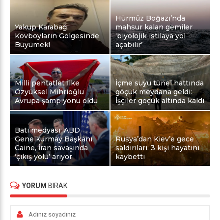
Hürmüz Boğazı’nda
Yakup Karabağ:
mahsur kalan gemiler
Kovboyların Gölgesinde
‘biyolojik istilaya yol
Büyümek!
açabilir’
Milli pentatlet İlke
İçme suyu tünel hattında
Özyüksel Mihrioğlu
göçük meydana geldi:
Avrupa şampiyonu oldu
İşçiler göçük altında kaldı
Batı medyası: ABD
Genelkurmay Başkanı
Rusya’dan Kiev’e gece
Caine, İran savaşında
saldırıları: 3 kişi hayatını
‘çıkış yolu’ arıyor
kaybetti
YORUM
BIRAK