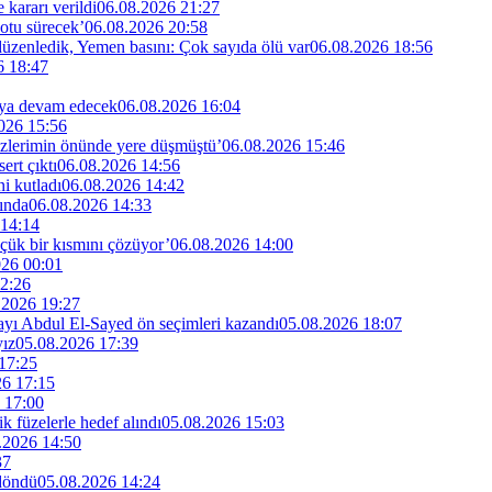
kararı verildi
06.08.2026 21:27
otu sürecek’
06.08.2026 20:58
 düzenledik, Yemen basını: Çok sayıda ölü var
06.08.2026 18:56
6 18:47
maya devam edecek
06.08.2026 16:04
026 15:56
özlerimin önünde yere düşmüştü’
06.08.2026 15:46
rt çıktı
06.08.2026 14:56
i kutladı
06.08.2026 14:42
ında
06.08.2026 14:33
 14:14
küçük bir kısmını çözüyor’
06.08.2026 14:00
026 00:01
2:26
.2026 19:27
dayı Abdul El-Sayed ön seçimleri kazandı
05.08.2026 18:07
yız
05.08.2026 17:39
17:25
26 17:15
 17:00
ik füzelerle hedef alındı
05.08.2026 15:03
.2026 14:50
37
 döndü
05.08.2026 14:24