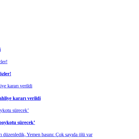
i
özler!
liye kararı verildi
 boykotu sürecek’