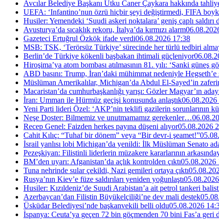
Avcılar Belediye Başkanı Utku Caner Çaykara hakkında tahliye 
UEFA: ‘Infantino’nun özrü hiçbir şeyi değiştirmedi, FIFA boyk
Husiler: Yemendeki ‘Suudi askeri noktalara’ geniş çaplı saldırı
Avusturya’da sıcaklık rekoru, İtalya’da kırmızı alarm
06.08.202
Gazeteci Ertuğrul Özkök ifade verdi
06.08.2026 17:38
MSB: TSK, ‘Terörsüz Türkiye’ sürecinde her türlü tedbiri al
Berlin’de Türkiye kökenli başbakan ihtimali güçleniyor
06.08.2
Hiroşima’ya atom bombası atılmasının 81. yılı: ‘Sanki güneş g
ABD basını: Trump, İran’daki mühimmat nedeniyle Hegseth’e se
Müslüman Amerikalılar, Michigan’da Abdul El-Sayed’in zaferin
Macaristan’da cumhurbaşkanlığı yarışı: Gözler Magyar’ın aday
İran: Umman ile Hürmüz geçişi konusunda anlaştık
06.08.2026
Yeni Parti lideri Özel: ‘AKP’nin teklifi gazilerin sorunlarının 
Neşe Doster: Bilmemiz ve unutmamamız gerekenler…
06.08.2
Recep Genel: Faizden herkes payına düşeni alıyor
05.08.2026 2
Cahit Kılıç: “Tuhaf bir dönem” veya “Bir devr-i şeamet!”
05.08
İsrail yanlısı lobi Michigan’da yenildi: İlk Müslüman Senato a
Pezeşkiyan: Filistinli liderlerin müzakere kararlarının arkasında
BM’den uyarı: Afganistan’da açlık kontrolden çıktı
05.08.2026 
Tuna nehrinde sular çekildi, Nazi gemileri ortaya çıktı
05.08.20
Rusya’nın Kiev’e füze saldırıları yeniden yoğunlaştı
05.08.2026
Husiler: Kızıldeniz’de Suudi Arabistan’a ait petrol tankeri balist
Azerbaycan’dan Filistin Büyükelçiliği’ne dev mali destek
05.08
Üsküdar Belediyesi’nde başkanvekili belli oldu
05.08.2026 14:
İspanya: Ceuta’ya geçen 72 bin göçmenden 70 bini Fas’a geri