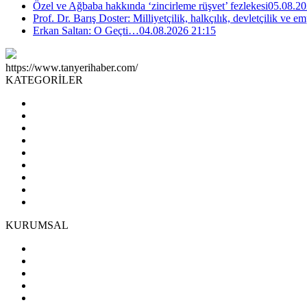
Özel ve Ağbaba hakkında ‘zincirleme rüşvet’ fezlekesi
05.08.20
Prof. Dr. Barış Doster: Milliyetçilik, halkçılık, devletçilik ve
Erkan Saltan: O Geçti…
04.08.2026 21:15
https://www.tanyerihaber.com/
KATEGORİLER
KURUMSAL