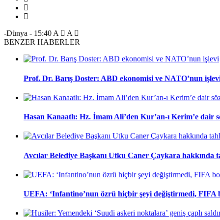
-Dünya
-
15:40
A
A
BENZER HABERLER
Prof. Dr. Barış Doster: ABD ekonomisi ve NATO’nun işlev
Hasan Kanaatlı: Hz. İmam Ali’den Kur’an-ı Kerim’e dair s
Avcılar Belediye Başkanı Utku Caner Çaykara hakkında tah
UEFA: ‘Infantino’nun özrü hiçbir şeyi değiştirmedi, FIFA