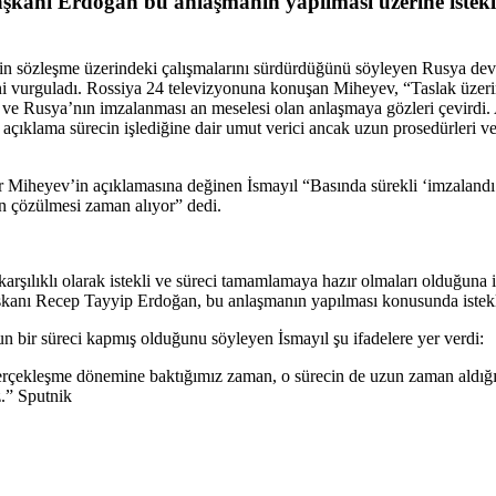
nı Erdoğan bu anlaşmanın yapılması üzerine istekli ol
kin sözleşme üzerindeki çalışmalarını sürdürdüğünü söyleyen Rusya dev
vurguladı. Rossiya 24 televizyonuna konuşan Miheyev, “Taslak üzerind
ye ve Rusya’nın imzalanması an meselesi olan anlaşmaya gözleri çevir
çıklama sürecin işlediğine dair umut verici ancak uzun prosedürleri ve 
eyev’in açıklamasına değinen İsmayıl “Basında sürekli ‘imzalandı’, ‘bi
n çözülmesi zaman alıyor” dedi.
arşılıklı olarak istekli ve süreci tamamlamaya hazır olmaları olduğuna
ı Recep Tayyip Erdoğan, bu anlaşmanın yapılması konusunda istekli ve 
n bir süreci kapmış olduğunu söyleyen İsmayıl şu ifadelere yer verdi:
 gerçekleşme dönemine baktığımız zaman, o sürecin de uzun zaman aldı
z.” Sputnik