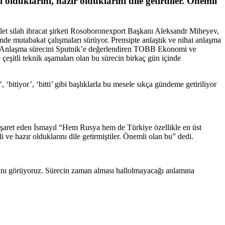
duklarını, hazır olduklarını dile getirdiler. Önemli
let silah ihracat şirketi Rosoboronexport Başkanı Aleksandr Miheyev,
e mutabakat çalışmaları sürüyor. Prensipte anlaştık ve nihai anlaşma
di. Anlaşma sürecini Sputnik’e değerlendiren TOBB Ekonomi ve
çeşitli teknik aşamaları olan bu sürecin birkaç gün içinde
tiyor’, ‘bitti’ gibi başlıklarla bu mesele sıkça gündeme getiriliyor
 işaret eden İsmayıl “Hem Rusya hem de Türkiye özellikle en üst
hazır olduklarını dile getirmiştiler. Önemli olan bu” dedi.
ğını görüyoruz. Sürecin zaman alması hallolmayacağı anlamına