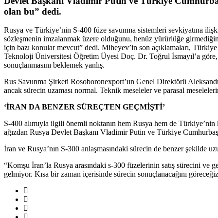
Devlet Başkanı Vladimir Putin ve Türkiye Cumhurbaşka
olan bu” dedi.
Rusya ve Türkiye’nin S-400 füze savunma sistemleri sevkiyatına iliş
sözleşmenin imzalanmak üzere olduğunu, henüz yürürlüğe girmediğini 
için bazı konular mevcut” dedi. Miheyev’in son açıklamaları, Türki
Teknoloji Üniversitesi Öğretim Üyesi Doç. Dr. Toğrul İsmayıl’a göre, a
sonuçlanmasını beklemek yanlış.
Rus Savunma Şirketi Rosoboronexport’un Genel Direktörü Aleksandr Mih
ancak sürecin uzaması normal. Teknik meseleler ve parasal meseleleri
‘İRAN DA BENZER SÜREÇTEN GEÇMİŞTİ’
S-400 alımıyla ilgili önemli noktanın hem Rusya hem de Türkiye’nin k
ağızdan Rusya Devlet Başkanı Vladimir Putin ve Türkiye Cumhurbaşkan
İran ve Rusya’nın S-300 anlaşmasındaki sürecin de benzer şekilde uzu
“Komşu İran’la Rusya arasındaki s-300 füzelerinin satış sürecini ve
gelmiyor. Kısa bir zaman içerisinde sürecin sonuçlanacağını göreceği