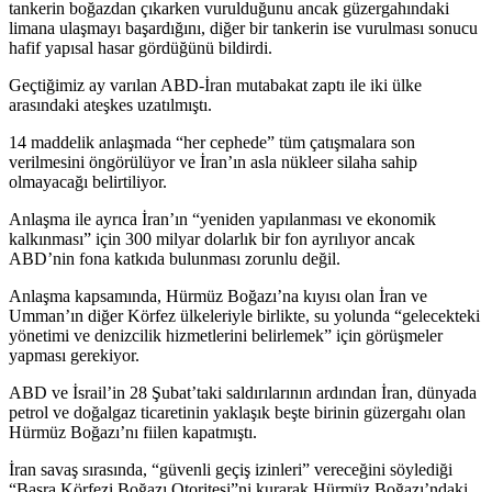
tankerin boğazdan çıkarken vurulduğunu ancak güzergahındaki
limana ulaşmayı başardığını, diğer bir tankerin ise vurulması sonucu
hafif yapısal hasar gördüğünü bildirdi.
Geçtiğimiz ay varılan ABD-İran mutabakat zaptı ile iki ülke
arasındaki ateşkes uzatılmıştı.
14 maddelik anlaşmada “her cephede” tüm çatışmalara son
verilmesini öngörülüyor ve İran’ın asla nükleer silaha sahip
olmayacağı belirtiliyor.
Anlaşma ile ayrıca İran’ın “yeniden yapılanması ve ekonomik
kalkınması” için 300 milyar dolarlık bir fon ayrılıyor ancak
ABD’nin fona katkıda bulunması zorunlu değil.
Anlaşma kapsamında, Hürmüz Boğazı’na kıyısı olan İran ve
Umman’ın diğer Körfez ülkeleriyle birlikte, su yolunda “gelecekteki
yönetimi ve denizcilik hizmetlerini belirlemek” için görüşmeler
yapması gerekiyor.
ABD ve İsrail’in 28 Şubat’taki saldırılarının ardından İran, dünyada
petrol ve doğalgaz ticaretinin yaklaşık beşte birinin güzergahı olan
Hürmüz Boğazı’nı fiilen kapatmıştı.
İran savaş sırasında, “güvenli geçiş izinleri” vereceğini söylediği
“Basra Körfezi Boğazı Otoritesi”ni kurarak Hürmüz Boğazı’ndaki