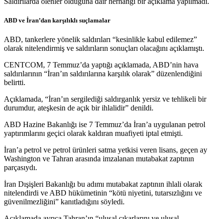
Saldırılarda ölenler olduğuna dair herhangi bir açıklama yapılmadı.
ABD ve İran’dan karşılıklı suçlamalar
ABD, tankerlere yönelik saldırıları “kesinlikle kabul edilemez”
olarak nitelendirmiş ve saldırıların sonuçları olacağını açıklamıştı.
CENTCOM, 7 Temmuz’da yaptığı açıklamada, ABD’nin hava
saldırılarının “İran’ın saldırılarına karşılık olarak” düzenlendiğini
belirtti.
Açıklamada, “İran’ın sergilediği saldırganlık yersiz ve tehlikeli bir
durumdur, ateşkesin de açık bir ihlalidir” denildi.
ABD Hazine Bakanlığı ise 7 Temmuz’da İran’a uygulanan petrol
yaptırımlarını geçici olarak kaldıran muafiyeti iptal etmişti.
İran’a petrol ve petrol ürünleri satma yetkisi veren lisans, geçen ay
Washington ve Tahran arasında imzalanan mutabakat zaptının
parçasıydı.
İran Dışişleri Bakanlığı bu adımı mutabakat zaptının ihlali olarak
nitelendirdi ve ABD hükümetinin “kötü niyetini, tutarsızlığını ve
güvenilmezliğini” kanıtladığını söyledi.
Açıklamada ayrıca Tahran’ın “ulusal çıkarlarını ve ulusal