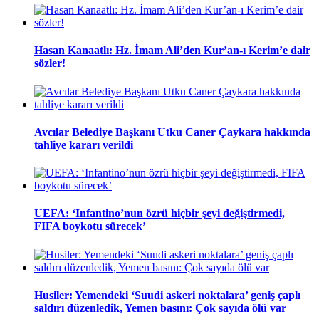
Hasan Kanaatlı: Hz. İmam Ali’den Kur’an-ı Kerim’e dair
sözler!
Avcılar Belediye Başkanı Utku Caner Çaykara hakkında
tahliye kararı verildi
UEFA: ‘Infantino’nun özrü hiçbir şeyi değiştirmedi,
FIFA boykotu sürecek’
Husiler: Yemendeki ‘Suudi askeri noktalara’ geniş çaplı
saldırı düzenledik, Yemen basını: Çok sayıda ölü var