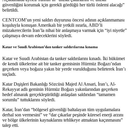
güvenliğini korumak için gerekli gördüğü her türlü önlemi alacağı”
belirtildi.
CENTCOM’un yeni saldırı duyurusu öncesi adının açıklanmaması
koşuluyla konuşan Amerikalı bir yetkili ısrarla, ABD’li
müzakerecilerin İran’la nihai bir anlaşmaya varmak için “iyi niyetle”
çalışmaya devam edeceklerini söyledi.
Katar ve Suudi Arabistan’dan tanker saldırılarına kınama
Katar ve Suudi Arabistan da tanker saldırılarını kınadı. İki hükümet
de kendi ülkelerine ait bir tanker gemisinin Hürmüz Boğazı’ndan
geçerken veya boğaza yakın bir yerde vurulduğunu belirterek İran’ı
suçladı.
Katar Dışişleri Bakanlığı Sözcüsü Majed Al Ansari, İran’ı, Al-
Rekayyat adlı geminin Hürmüz Boğazı yakınlarından geçerken
hedef alınarak gerçekleştirildiği anlaşılan saldırıdan “tamamen
sorumlu” tuttuklarını söyledi.
Katar, İran’dan “bölgesel güvenliği baltalayan tüm uygulamalara
derhal son vermesini” ve “dar çıkarlar peşinde küresel enerji arzını
ve bölge ülkelerinin kaynaklarını tehlikeye atmaktan kaçınmasını”
talep etti.