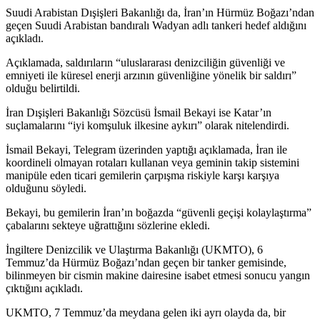
Suudi Arabistan Dışişleri Bakanlığı da, İran’ın Hürmüz Boğazı’ndan
geçen Suudi Arabistan bandıralı Wadyan adlı tankeri hedef aldığını
açıkladı.
Açıklamada, saldırıların “uluslararası denizciliğin güvenliği ve
emniyeti ile küresel enerji arzının güvenliğine yönelik bir saldırı”
olduğu belirtildi.
İran Dışişleri Bakanlığı Sözcüsü İsmail Bekayi ise Katar’ın
suçlamalarını “iyi komşuluk ilkesine aykırı” olarak nitelendirdi.
İsmail Bekayi, Telegram üzerinden yaptığı açıklamada, İran ile
koordineli olmayan rotaları kullanan veya geminin takip sistemini
manipüle eden ticari gemilerin çarpışma riskiyle karşı karşıya
olduğunu söyledi.
Bekayi, bu gemilerin İran’ın boğazda “güvenli geçişi kolaylaştırma”
çabalarını sekteye uğrattığını sözlerine ekledi.
İngiltere Denizcilik ve Ulaştırma Bakanlığı (UKMTO), 6
Temmuz’da Hürmüz Boğazı’ndan geçen bir tanker gemisinde,
bilinmeyen bir cismin makine dairesine isabet etmesi sonucu yangın
çıktığını açıkladı.
UKMTO, 7 Temmuz’da meydana gelen iki ayrı olayda da, bir