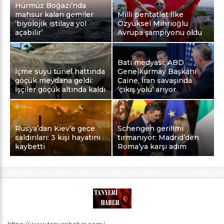
Hürmüz Boğazı’nda
mahsur kalan gemiler
Milli pentatlet İlke
‘biyolojik istilaya yol
Özyüksel Mihrioğlu
açabilir’
Avrupa şampiyonu oldu
Batı medyası: ABD
İçme suyu tünel hattında
Genelkurmay Başkanı
göçük meydana geldi:
Caine, İran savaşında
İşçiler göçük altında kaldı
‘çıkış yolu’ arıyor
Rusya’dan Kiev’e gece
Schengen gerilimi
saldırıları: 3 kişi hayatını
tırmanıyor: Madrid’den
kaybetti
Roma’ya karşı adım