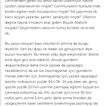
Derinlerden gelen bu sesin sahibi ülkemizin haline
üzülen vatanseverler miydi? Cumhuriyetin kürsülerinde
bizleri eğiten eski hocalarımız mıydı? Alt yapımıza ilk
harcı koyan yazarlar, şairler, sanatçılar mıydı? Ülkenin
dağına taşına imzasını atıp giden Büyük Atatürk
müydü? Seçemedim, sanırım tümü birlikte ve el ele
idi…
Bu yazıyı okuyan bazı okurlarım amma da kurgu
diyebilir. Sen bu düşü ne kadar sık görüyorsun diye
burun kıvırabilir. Bu tekrar oldu diye eleştirebilir. Bıktık
artık diye göz ardı edebilir. Ancak gündem
değişmedikçe daha önce yazsak da yazacağız.
Yazdıklarımız da sık sık okumayanlar için, gündemi
merak edenler için, bıkmayanlar için yazdık sayacağız!
İşsizler ordusunun yüzde 34’ü 18- 24 yaş arası ise, genç
işsizlik yüzde 20’nin üzerine çıkmışsa, eğitim büyük bir
çıkmaza sokulmuş ise, İHL açmak için önce 50 bin
nüfus şartı, sonra 5 bin şartı, daha sonra bundan da
vazgeçilerek karar valiliklere bırakılmışsa yazmayıp da