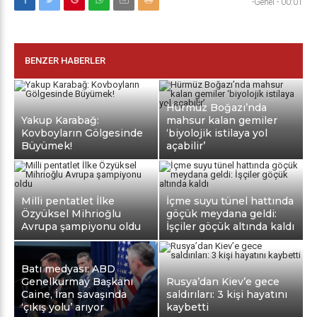
-Genel
-
00:01
BENZER HABERLER
Hürmüz Boğazı’nda
Yakup Karabağ:
mahsur kalan gemiler
Kovboyların Gölgesinde
‘biyolojik istilaya yol
Büyümek!
açabilir’
Milli pentatlet İlke
İçme suyu tünel hattında
Özyüksel Mihrioğlu
göçük meydana geldi:
Avrupa şampiyonu oldu
İşçiler göçük altında kaldı
Batı medyası: ABD
Genelkurmay Başkanı
Rusya’dan Kiev’e gece
Caine, İran savaşında
saldırıları: 3 kişi hayatını
‘çıkış yolu’ arıyor
kaybetti