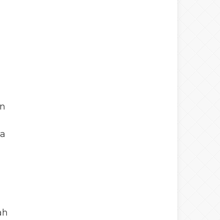
an
ka
ah