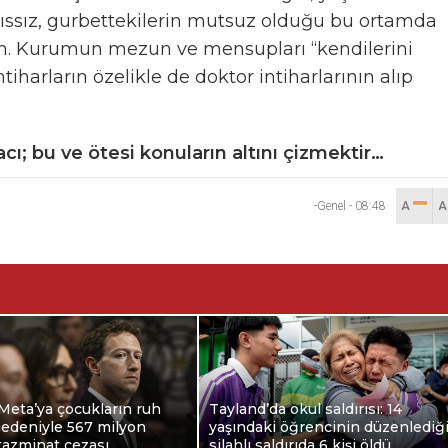
 ıssız, gurbettekilerin mutsuz olduğu bu ortamda
ın. Kurumun mezun ve mensupları “kendilerini
tiharların özelikle de doktor intiharlarının alıp
cı; bu ve ötesi konuların altını çizmektir…
-Genel
-
08:48
A
Meta’ya çocukların ruh
Tayland’da okul saldırısı: 14
nedeniyle 567 milyon
yaşındaki öğrencinin düzenlediğ
 tazminat cezası
silahlı saldırıda 6 kişi öldü