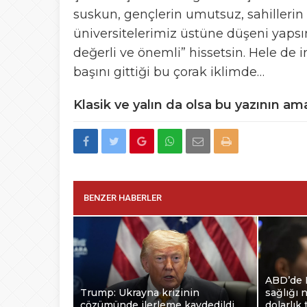
suskun, gençlerin umutsuz, sahillerin
üniversitelerimiz üstüne düşeni yaps
değerli ve önemli” hissetsin. Hele de in
başını gittiği bu çorak iklimde…
Klasik ve yalın da olsa bu yazının ama
BENZER HABERLER
ABD’de 
Trump: Ukrayna krizinin
sağlığı 
çözümünde ilerleme kaydedildi
dolarlık