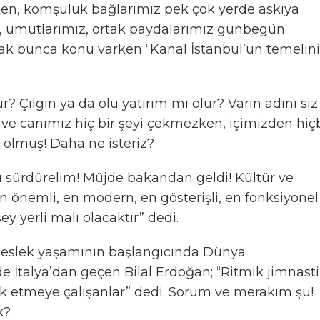
rken, komşuluk bağlarımız pek çok yerde askıya
iz, umutlarımız, ortak paydalarımız günbegün
cak bunca konu varken “Kanal İstanbul’un temelini
ur? Çılgın ya da ölü yatırım mı olur? Varın adını siz
 ve canımız hiç bir şeyi çekmezken, içimizden hiçb
olmuş! Daha ne isteriz?
ı sürdürelim! Müjde bakandan geldi! Kültür ve
 önemli, en modern, en gösterişli, en fonksiyonel
ey yerli malı olacaktır” dedi.
 meslek yaşamının başlangıcında Dünya
e İtalya’dan geçen Bilal Erdoğan; “Ritmik jimnast
utsak etmeye çalışanlar” dedi. Sorum ve merakım şu!
k?