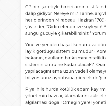
CB’nin işaretiyle birbiri ardına istifa
dalıp gidiyor. Nereye mi? Tarihe, arşivl
hatiplerinden Mirabeau, Haziran 1789
şöyle der; “Gidin efendinize söyleyin! 
süngü gücüyle çıkarabilirsiniz.” Yoru
Yine ve yeniden başat konumuza dönel
layık gördüğü sistem bu mudur? Konuya
bakanın, okulların bir kısmını nitelik
sistemin ömrü ne kadar olacak? Orantı
yapılacağını ama uzun vadeli olamaya
biliyorsunuz ayrıntısına girecek deği
Riya, hile hurda kötülük adam kayırma
yönetimin bazı açıklamalarını aklıseli
algılaması doğal! Örneğin yerel yöneti