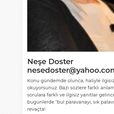
Neşe Doster
nesedoster@yahoo.co
Konu gündemde olunca, haliyle ilgisiz
okuyorsunuz. Bazı sözlere farklı anla
sorulara farklı ve ilgisiz yanıtlar gel
bugünlerde “bul paravanayı, sık palav
revaçta!