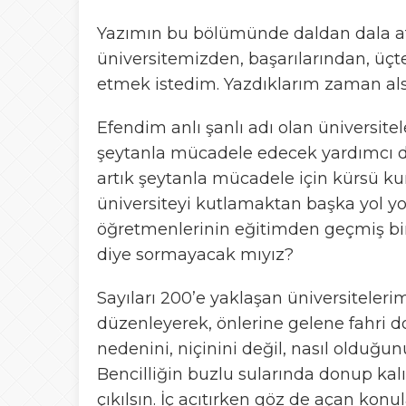
Yazımın bu bölümünde daldan dala atl
üniversitemizden, başarılarından, üçte
etmek istedim. Yazdıklarım zaman als
Efendim anlı şanlı adı olan üniversitel
şeytanla mücadele edecek yardımcı doç
artık şeytanla mücadele için kürsü k
üniversiteyi kutlamaktan başka yol 
öğretmenlerinin eğitimden geçmiş bir
diye sormayacak mıyız?
Sayıları 200’e yaklaşan üniversiteler
düzenleyerek, önlerine gelene fahri d
nedenini, niçinini değil, nasıl olduğun
Bencilliğin buzlu sularında donup ka
çıkılsın. İç acıtırken göz de açan konula