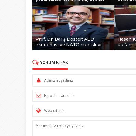
Prof. Dr. Barış Doster: ABD
Hasan Ka
ekonomisi ve NATO’nun işlevi
Kur’an-ı
YORUM
BIRAK