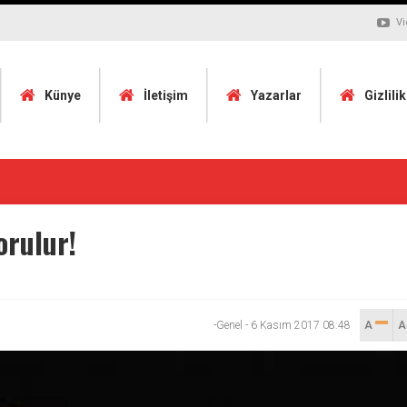
Vi
Künye
İletişim
Yazarlar
Gizlili
orulur!
-Genel
-
6 Kasım 2017 08:48
A