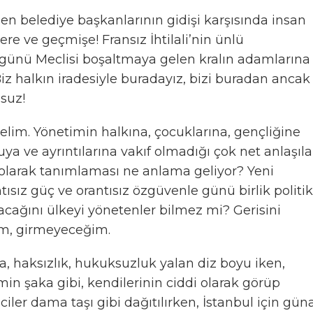
 eden belediye başkanlarının gidişi karşısında insan
ere ve geçmişe! Fransız İhtilali’nin ünlü
 günü Meclisi boşaltmaya gelen kralın adamlarına
Biz halkın iradesiyle buradayız, bizi buradan ancak
msuz!
im. Yönetimin halkına, çocuklarına, gençliğine
 ve ayrıntılarına vakıf olmadığı çok net anlaşıl
li olarak tanımlaması ne anlama geliyor? Yeni
sız güç ve orantısız özgüvenle günü birlik politi
cağını ülkeyi yönetenler bilmez mi? Gerisini
lim, girmeyeceğim.
, haksızlık, hukuksuzluk yalan diz boyu iken,
min şaka gibi, kendilerinin ciddi olarak görüp
ciler dama taşı gibi dağıtılırken, İstanbul için gün