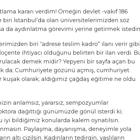
ama kararı verdim! Örneğin devlet -vakıf 186
 biri İstanbul’da olan üniversitelerimizden söz
a da aydınlatma görevimi yerine getirmek istedi
erimizden biri “adrese teslim kadro” ilanı verir gibi
ente ihtiyacı olduğunu belirten bir ilan verdi. B
urulacak demek midir? Yepyeni bir sayfa açan bu
yok da; Cumhuriyete gözünü açmış, cumhuriyet
 kuşak olarak; aldığımız çağdaş eğitime ne oldu
imizin anlamsız, yararsız, sempozyumlar
oktora dağıttığı günümüzde gönül isterdi ki;
u iyi bildiğimiz konularda kalem oynatılsın.
lınmasın. Paylaşma, dayanışma, deneyimle yola
rın altı çizilsin. Kadınların tedirgin, yaşlıların