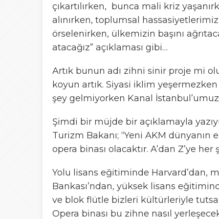
çıkartılırken, bunca mali kriz yaşanı
alınırken, toplumsal hassasiyetlerim
örselenirken, ülkemizin başını ağrıta
atacağız” açıklaması gibi…
Artık bunun adı zihni sinir proje mi ol
koyun artık. Siyasi iklim yeşermezken
şey gelmiyorken Kanal İstanbul’umuz 
Şimdi bir müjde bir açıklamayla yazıy
Turizm Bakanı; “Yeni AKM dünyanın en
opera binası olacaktır. A’dan Z’ye her ş
Yolu lisans eğitiminde Harvard’dan,
Bankası’ndan, yüksek lisans eğitimind
ve blok flütle bizleri kültürleriyle t
Opera binası bu zihne nasıl yerleşece