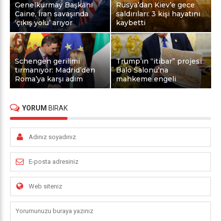
Genelkurmay Başkanı
Rusya’dan Kiev’e gece
Caine, İran savaşında
saldırıları: 3 kişi hayatını
‘çıkış yolu’ arıyor
kaybetti
Schengen gerilimi
Trump’ın “itibar” projesi
tırmanıyor: Madrid’den
Balo Salonu’na
Roma’ya karşı adım
mahkeme engeli
YORUM
BIRAK