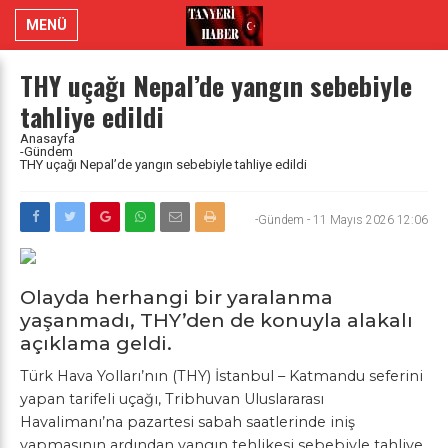
MENÜ
THY uçağı Nepal’de yangın sebebiyle
tahliye edildi
Anasayfa
-Gündem
THY uçağı Nepal’de yangın sebebiyle tahliye edildi
-Gündem
-
11 Mayıs 2026 12:06
Olayda herhangi bir yaralanma
yaşanmadı, THY’den de konuyla alakalı
açıklama geldi.
Türk Hava Yolları’nın (THY) İstanbul – Katmandu seferini
yapan tarifeli uçağı, Tribhuvan Uluslararası
Havalimanı’na pazartesi sabah saatlerinde iniş
yapmasının ardından yangın tehlikesi sebebiyle tahliye