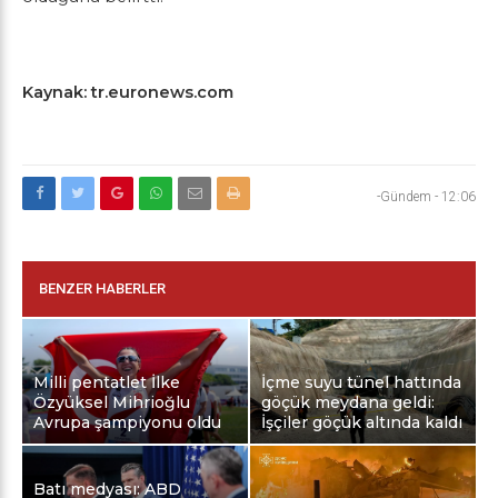
Kaynak: tr.euronews.com
-Gündem
-
12:06
BENZER HABERLER
Milli pentatlet İlke
İçme suyu tünel hattında
Özyüksel Mihrioğlu
göçük meydana geldi:
Avrupa şampiyonu oldu
İşçiler göçük altında kaldı
Batı medyası: ABD