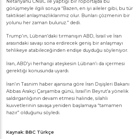
Netanyahu CNBC ile yaptığı bir röportajda bu
görüşmeyle ilgili soruya “Bazen, en iyi aileler gibi, bu tür
taktiksel anlaşmazlıklarımız olur. Bunları çözmenin bir
yolunu her zaman buluruz.” dedi.
Trump’ın, Lübnan’daki tırmanışın ABD, İsrail ve İran
arasındaki savaşı sona erdirecek geniş bir anlaşmayı
tehlikeye atabileceğinden endişe duyduğu söyleniyor.
İran, ABD’yi herhangi ateşkesin Lübnan’ı da içermesi
gerektiği konusunda uyardı.
İran’ın Tasnim haber ajansına göre İran Dışişleri Bakanı
Abbas Arakçi Çarşamba günü, İsrail’in Beyrut’a yönelik
saldırganlığının devam etmesi halinde, silahlı
kuvvetlerinin savaşa yeniden başlamaya “tamamen
hazır” olduğunu söyledi.
Kaynak: BBC Türkçe