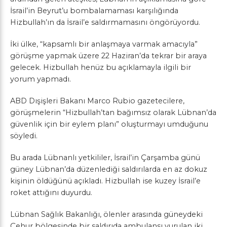
İsrail’in Beyrut’u bombalamaması karşılığında
Hizbullah’ın da İsrail’e saldırmamasını öngörüyordu.
İki ülke, “kapsamlı bir anlaşmaya varmak amacıyla”
görüşme yapmak üzere 22 Haziran’da tekrar bir araya
gelecek. Hizbullah henüz bu açıklamayla ilgili bir
yorum yapmadı.
ABD Dışişleri Bakanı Marco Rubio gazetecilere,
görüşmelerin “Hizbullah’tan bağımsız olarak Lübnan’da
güvenlik için bir eylem planı” oluşturmayı umduğunu
söyledi.
Bu arada Lübnanlı yetkililer, İsrail’in Çarşamba günü
güney Lübnan’da düzenlediği saldırılarda en az dokuz
kişinin öldüğünü açıkladı. Hizbullah ise kuzey İsrail’e
roket attığını duyurdu.
Lübnan Sağlık Bakanlığı, ölenler arasında güneydeki
Çehur bölgesinde bir saldırıda ambulansı vurulan iki