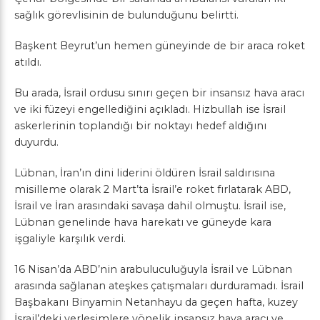
sağlık görevlisinin de bulunduğunu belirtti.
Başkent Beyrut’un hemen güneyinde de bir araca roket
atıldı.
Bu arada, İsrail ordusu sınırı geçen bir insansız hava aracı
ve iki füzeyi engellediğini açıkladı. Hizbullah ise İsrail
askerlerinin toplandığı bir noktayı hedef aldığını
duyurdu.
Lübnan, İran’ın dini liderini öldüren İsrail saldırısına
misilleme olarak 2 Mart’ta İsrail’e roket fırlatarak ABD,
İsrail ve İran arasındaki savaşa dahil olmuştu. İsrail ise,
Lübnan genelinde hava harekatı ve güneyde kara
işgaliyle karşılık verdi.
16 Nisan’da ABD’nin arabuluculuğuyla İsrail ve Lübnan
arasında sağlanan ateşkes çatışmaları durduramadı. İsrail
Başbakanı Binyamin Netanhayu da geçen hafta, kuzey
İsrail’deki yerleşimlere yönelik insansız hava aracı ve