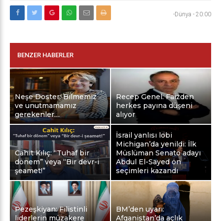
-Dünya
-
20:00
BENZER HABERLER
Neşe Doster: Bilmemiz
Recep Genel: Faizden
ve unutmamamız
herkes payına düşeni
gerekenler…
alıyor
İsrail yanlısı lobi
Michigan’da yenildi: İlk
Cahit Kılıç: “Tuhaf bir
Müslüman Senato adayı
dönem” veya “Bir devr-i
Abdul El-Sayed ön
şeamet!”
seçimleri kazandı
Pezeşkiyan: Filistinli
BM’den uyarı:
liderlerin müzakere
Afganistan’da açlık