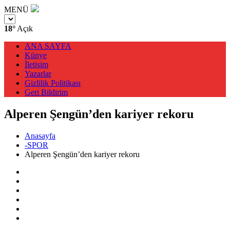
MENÜ
18°
Açık
ANA SAYFA
Künye
İletişim
Yazarlar
Gizlilik Politikası
Geri Bildirim
Alperen Şengün’den kariyer rekoru
Anasayfa
-SPOR
Alperen Şengün’den kariyer rekoru