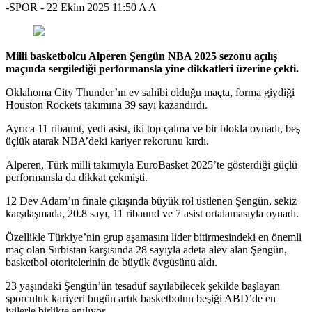
-SPOR
-
22 Ekim 2025 11:50
A
A
Milli basketbolcu Alperen Şengün NBA 2025 sezonu açılış
maçında sergilediği performansla yine dikkatleri üzerine çekti.
Oklahoma City Thunder’ın ev sahibi olduğu maçta, forma giydiği
Houston Rockets takımına 39 sayı kazandırdı.
Ayrıca 11 ribaunt, yedi asist, iki top çalma ve bir blokla oynadı, beş
üçlük atarak NBA’deki kariyer rekorunu kırdı.
Alperen, Türk milli takımıyla EuroBasket 2025’te gösterdiği güçlü
performansla da dikkat çekmişti.
12 Dev Adam’ın finale çıkışında büyük rol üstlenen Şengün, sekiz
karşılaşmada, 20.8 sayı, 11 ribaund ve 7 asist ortalamasıyla oynadı.
Özellikle Türkiye’nin grup aşamasını lider bitirmesindeki en önemli
maç olan Sırbistan karşısında 28 sayıyla adeta alev alan Şengün,
basketbol otoritelerinin de büyük övgüsünü aldı.
23 yaşındaki Şengün’ün tesadüf sayılabilecek şekilde başlayan
sporculuk kariyeri bugün artık basketbolun beşiği ABD’de en
iyilerle birlikte anılıyor.