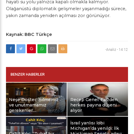
hayati su yolu yalnızca kapalı olmakla kalmıyor.
Olağanüstü diplomatik gelişmeler yaşanmadığı sürece,
yakın zamanda yeniden açılması zor görünüyor.
Kaynak: BBC Türkçe
-Analiz
-
14:12
BENZER HABERLER
Neşe Doster: Bilmemiz
Recep Genel: Faizden
ve unutmamamız
herkes payına düşeni
gerekenler…
alıyor
İsrail yanlısı lobi
Michigan’da yenildi: İlk
Cahit Kılıç: “Tuhaf bir
Müslüman Senato adayı