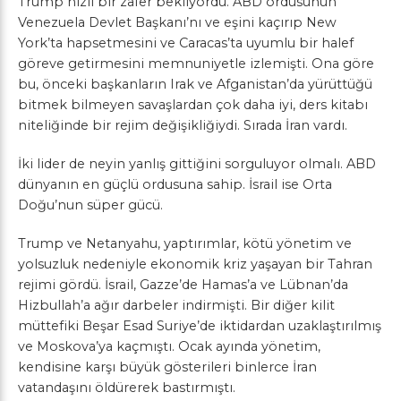
Trump hızlı bir zafer bekliyordu. ABD ordusunun
Venezuela Devlet Başkanı’nı ve eşini kaçırıp New
York’ta hapsetmesini ve Caracas’ta uyumlu bir halef
göreve getirmesini memnuniyetle izlemişti. Ona göre
bu, önceki başkanların Irak ve Afganistan’da yürüttüğü
bitmek bilmeyen savaşlardan çok daha iyi, ders kitabı
niteliğinde bir rejim değişikliğiydi. Sırada İran vardı.
İki lider de neyin yanlış gittiğini sorguluyor olmalı. ABD
dünyanın en güçlü ordusuna sahip. İsrail ise Orta
Doğu’nun süper gücü.
Trump ve Netanyahu, yaptırımlar, kötü yönetim ve
yolsuzluk nedeniyle ekonomik kriz yaşayan bir Tahran
rejimi gördü. İsrail, Gazze’de Hamas’a ve Lübnan’da
Hizbullah’a ağır darbeler indirmişti. Bir diğer kilit
müttefiki Beşar Esad Suriye’de iktidardan uzaklaştırılmış
ve Moskova’ya kaçmıştı. Ocak ayında yönetim,
kendisine karşı büyük gösterileri binlerce İran
vatandaşını öldürerek bastırmıştı.