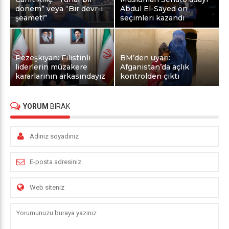
dönem” veya “Bir devr-i
Abdul El-Sayed ön
şeamet!”
seçimleri kazandı
Pezeşkiyan: Filistinli
BM’den uyarı:
liderlerin müzakere
Afganistan’da açlık
kararlarının arkasındayız
kontrolden çıktı
YORUM
BIRAK